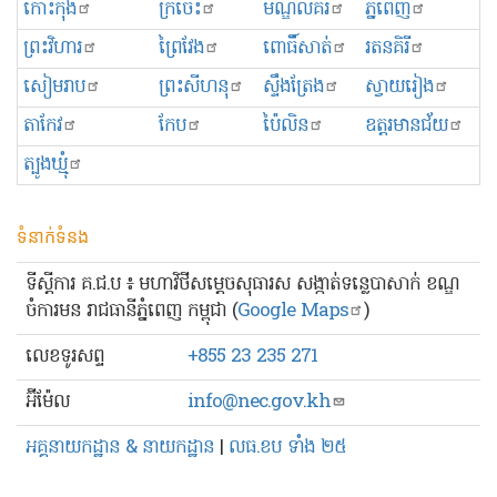
កោះកុង
ក្រចេះ
មណ្ឌលគិរី
ភ្នំពេញ
ព្រះ​វិហារ
ព្រៃវែង
ពោធិ៍សាត់
រតនគិរី
សៀមរាប
ព្រះសីហនុ
ស្ទឹងត្រែង
ស្វាយរៀង
តាកែវ
កែប
ប៉ៃលិន
ឧត្ដរមានជ័យ
ត្បូងឃ្មុំ
ទំនាក់ទំនង
ទីស្ដីការ គ.ជ.ប ៖ មហាវិថីសម្ដេចសុធារស សង្កាត់ទន្លេបាសាក់ ខណ្ឌ
ចំការមន រាជធានីភ្នំពេញ កម្ពុជា (
Google Maps
)
លេខ​ទូរសព្ទ
+855 23 235 271
អ៊ីម៉ែល
info@nec.gov.kh
អគ្គនាយកដ្ឋាន & នាយកដ្ឋាន
|
លធ.ខប ទាំង ២៥