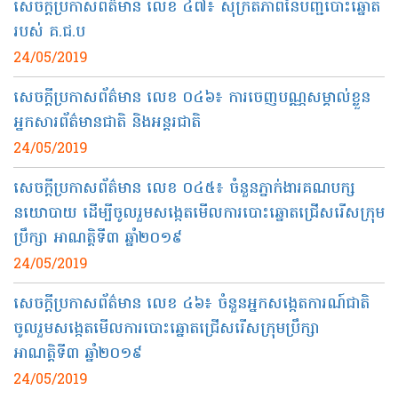
សេចក្តីប្រកាសព័ត៌មាន លេខ ៤៧៖​ សុក្រឹតភាពនៃបញ្ជីបោះឆ្នោត
របស់ គ.ជ.ប
24/05/2019
សេចក្ដីប្រកាសព័ត៌មាន លេខ ០៤៦​៖ ការចេញបណ្ណសម្គាល់​ខ្លួន
អ្នកសារព័ត៌មានជាតិ និង​អន្តរជាតិ​
24/05/2019
សេចក្តីប្រកាសព័ត៌មាន លេខ ០៤៥៖​ ចំនួនភ្នាក់ងារគណបក្ស
នយោបាយ ដើម្បីចូលរួមសង្កេតមើលការបោះឆ្នោតជ្រើសរើសក្រុម
ប្រឹក្សា អាណត្តិទី៣ ឆ្នាំ២០១៩
24/05/2019
សេចក្តីប្រកាសព័ត៌មាន លេខ ៤៦៖​ ចំនួនអ្នកសង្កេតការណ៍ជាតិ
ចូលរួមសង្កេតមើលការបោះឆ្នោតជ្រើសរើសក្រុមប្រឹក្សា
អាណត្តិទី៣ ឆ្នាំ២០១៩
24/05/2019