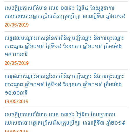
សេចក្ដីប្រកាសព័ត៌មាន លេខ ០៣៩​៖ ថ្ងៃទី​៤ នៃ​យុទ្ធនាការ
ឃោសនា​បោះឆ្នោត​ជ្រើសរើស​ក្រុមប្រឹក្សា​ អាណត្តិ​ទី​៣ ឆ្នាំ​២០១៩
20/05/2019
លទ្ធផលបណ្ដោះអាសន្ននៃការពិនិត្យបញ្ជីឈ្មោះ និង​ការចុះឈ្មោះ
បោះឆ្នោត ឆ្នាំ​២០១៩​ ថ្ងៃ​ទី១៩ ខែឧសភា ឆ្នាំ​២០១៩ ត្រឹមម៉ោង​
១៨:០០នាទី​
20/05/2019
លទ្ធផលបណ្ដោះអាសន្ននៃការពិនិត្យបញ្ជីឈ្មោះ និង​ការចុះឈ្មោះ
បោះឆ្នោត ឆ្នាំ​២០១៩​ ថ្ងៃ​ទី១៨ ខែឧសភា ឆ្នាំ​២០១៩ ត្រឹមម៉ោង​
១៨:០០នាទី​
19/05/2019
សេចក្ដីប្រកាស​ព័ត៌មាន​ លេខ​ ០៣៨​៖ ថ្ងៃទី៣​ នៃ​យុទ្ធនាការ​
ឃោសនា​បោះឆ្នោត​ជ្រើសរើស​ក្រុមប្រឹក្សា​ អាណត្តិ​ទី៣​ ឆ្នាំ២០១៩​