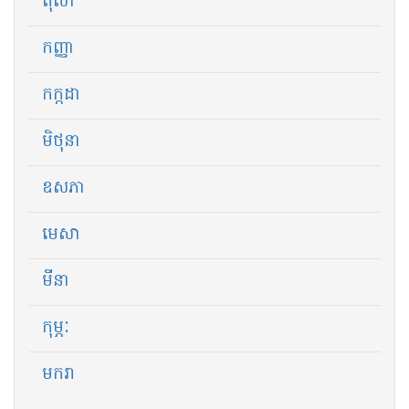
តុលា
កញ្ញា
កក្កដា
មិថុនា
ឧសភា
មេសា
មីនា
កុម្ភៈ
មករា