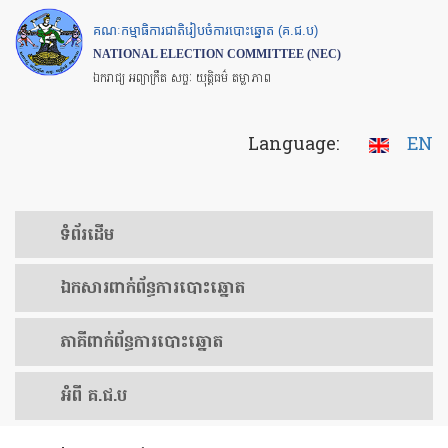
Skip
គណៈកម្មាធិការជាតិរៀបចំការបោះឆ្នោត (គ.ជ.ប)
to
NATIONAL ELECTION COMMITTEE (NEC)
main
ឯករាជ្យ អព្យាក្រឹត សច្ចៈ យុត្តិធម៌ តម្លាភាព
content
Language:
EN
ទំព័រ​ដើម
ឯកសារ​ពាក់ព័ន្ធ​ការ​បោះឆ្នោត
​ភាគីពាក់ព័ន្ធ​​ការ​បោះឆ្នោត
អំពី គ.ជ.ប