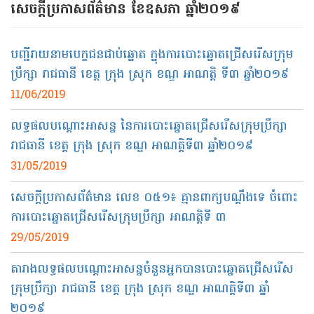
សេចក្ដីប្រកាសព័ត៌មាន ខែឧសភា ឆ្នាំ២០១៩
បញ្ជីរាយនាមបេក្ខជនជាប់ឆ្នោត ក្នុងការបោះឆ្នោតជ្រើសរើសក្រុម
ប្រឹក្សា រាជធានី ខេត្ត ក្រុង ស្រុក ខណ្ឌ​ អាណត្តិ ទី៣ ឆ្នាំ២០១៩
11/06/2019
លទ្ធផលបណ្ដោះអាសន្ន​ នៃការបោះឆ្នោតជ្រើសរើសក្រុមប្រឹក្សា
រាជធានី ខេត្ត ក្រុង ស្រុក​ ខណ្ឌ អាណត្តិ​ទី​៣ ឆ្នាំ​២០១៩
31/05/2019
សេចក្តី​ប្រកាស​ព័ត៌មាន​ លេខ​ ០៥១​៖ គ្មាន​ពាក្យ​បណ្តឹង​ទេ​ ចំពោះ​
ការបោះឆ្នោត​ជ្រើសរើស​ក្រុមប្រឹក្សា​ អាណត្តិ​ទី​ ៣
29/05/2019
តារាងលទ្ធផលបណ្ដោះអាសន្នចំនួន​អ្នក​បាន​បោះឆ្នោត​ជ្រើសរើស​
ក្រុមប្រឹក្សា រាជធានី ខេត្ត​ ក្រុង ស្រុក ខណ្ឌ អាណត្តិ​ទី​៣ ឆ្នាំ​
២០១៩