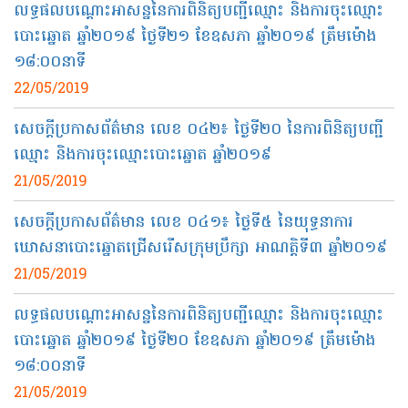
លទ្ធផលបណ្ដោះអាសន្ននៃការពិនិត្យបញ្ជីឈ្មោះ និង​ការចុះឈ្មោះ
បោះឆ្នោត ឆ្នាំ​២០១៩​ ថ្ងៃ​ទី២១ ខែឧសភា ឆ្នាំ​២០១៩ ត្រឹមម៉ោង​
១៨:០០នាទី​
22/05/2019
សេចក្តីប្រកាសព័ត៌មាន លេខ ០៤២​៖ ថ្ងៃទី២០ នៃការពិនិត្យបញ្ជី
ឈ្មោះ និងការចុះឈ្មោះបោះឆ្នោត ឆ្នាំ២០១៩
21/05/2019
សេចក្ដីប្រកាស​ព័ត៌មាន​ ​លេខ​ ​០៤១​៖​ ​ថ្ងៃទី៥​ ​នៃ​យុទ្ធនាការ​
ឃោសនា​បោះឆ្នោត​ជ្រើសរើស​ក្រុមប្រឹក្សា​ ​អាណត្តិ​ទី៣​ ​ឆ្នាំ២០១៩​
21/05/2019
លទ្ធផលបណ្ដោះអាសន្ននៃការពិនិត្យបញ្ជីឈ្មោះ និង​ការចុះឈ្មោះ
បោះឆ្នោត ឆ្នាំ​២០១៩​ ថ្ងៃ​ទី២០ ខែឧសភា ឆ្នាំ​២០១៩ ត្រឹមម៉ោង​
១៨:០០នាទី​
21/05/2019