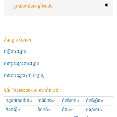
ប្រកាស​ព័ត៌មាន ឆ្នាំ​២០១៤
តំណភ្ជាប់សំខាន់ៗ
បញ្ជីបោះឆ្នោត
ការចុះឈ្មោះបោះឆ្នោត
ការបោះឆ្នោត (ឃុំ សង្កាត់)
ទំព័រ Facebook លធ.ខប ទាំង ២៥
បន្ទាយមានជ័យ
បាត់ដំបង
កំពង់ចាម
កំពង់ឆ្នាំង
កំពង់ស្ពឺ
កំពង់ធំ
កំពត
កណ្ដាល