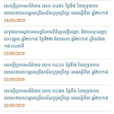
សេចក្ដីប្រកាសព័ត៌មាន លេខ ០៤៨៖ ថ្ងៃទី៨ នៃយុទ្ធនាការ
ឃោសនាបោះឆ្នោតជ្រើសរើសក្រុមប្រឹក្សា អាណត្តិទី៣ ឆ្នាំ២០១៩
24/05/2019
លទ្ធផលបណ្ដោះអាសន្ននៃការពិនិត្យបញ្ជីឈ្មោះ និង​ការចុះឈ្មោះ
បោះឆ្នោត ឆ្នាំ​២០១៩​ ថ្ងៃ​ទី២២ ខែឧសភា ឆ្នាំ​២០១៩ ត្រឹមម៉ោង​
១៨:០០នាទី​
23/05/2019
សេចក្ដីប្រកាស​ព័ត៌មាន​ ​លេខ​ ​០៤៤​៖​ ​ថ្ងៃទី៧​ ​នៃ​យុទ្ធនាការ​
ឃោសនា​បោះឆ្នោត​ជ្រើសរើស​ក្រុមប្រឹក្សា​ ​អាណត្តិ​ទី៣​ ​ឆ្នាំ២០១៩​
23/05/2019
សេចក្ដីប្រកាសព័ត៌មាន លេខ ០៤៣​៖ ថ្ងៃទី៦ នៃយុទ្ធនាការ
ឃោសនាបោះឆ្នោតជ្រើសរើសក្រុមប្រឹក្សា អាណត្តិទី៣ ឆ្នាំ២០១៩
22/05/2019