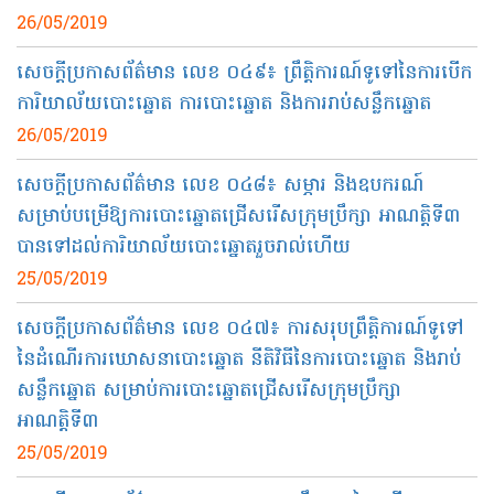
26/05/2019
សេចក្តី​ប្រកាស​ព័ត៌មាន​ ​លេខ​ ​០៤៩​៖​ ​ព្រឹត្តិ​ការណ៍​ទូទៅ​នៃ​ការ​បើក​
ការិយាល័យ​បោះឆ្នោត​ ​ការបោះឆ្នោត​ ​និង​ការរាប់​សន្លឹកឆ្នោត​
26/05/2019
សេចក្តី​ប្រកាស​ព័ត៌មាន​ ​លេខ​ ​០៤៨​៖​ ​សម្ភារ​ ​និង​ឧបករណ៍​
សម្រាប់​បម្រើ​ឱ្យ​ការបោះឆ្នោត​ជ្រើសរើស​ក្រុមប្រឹក្សា​ ​អាណត្តិ​ទី៣​ ​
បាន​ទៅដល់​ការិយាល័យ​បោះឆ្នោត​រួចរាល់​ហើយ​
25/05/2019
សេចក្តីប្រកាសព័ត៌មាន លេខ ០៤៧​៖ ការសរុបព្រឹត្តិការណ៍ទូទៅ
នៃដំណើរការឃោសនាបោះឆ្នោត នីតិវិធីនៃការបោះឆ្នោត និងរាប់
សន្លឹកឆ្នោត សម្រាប់ការបោះឆ្នោតជ្រើសរើសក្រុមប្រឹក្សា
អាណត្តិទី៣
25/05/2019