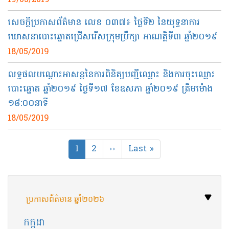
19/05/2019
សេចក្ដីប្រកាសព័ត៌មាន លេខ ០៣៧​៖ ថ្ងៃទី​២ នៃ​យុទ្ធនាការ
ឃោសនា​បោះឆ្នោត​ជ្រើសរើស​ក្រុមប្រឹក្សា​ អាណត្តិ​ទី​៣ ឆ្នាំ​២០១៩
18/05/2019
លទ្ធផលបណ្ដោះអាសន្ននៃការពិនិត្យបញ្ជីឈ្មោះ និង​ការចុះឈ្មោះ
បោះឆ្នោត ឆ្នាំ​២០១៩​ ថ្ងៃ​ទី​១៧ ខែឧសភា ឆ្នាំ​២០១៩ ត្រឹមម៉ោង​
១៨:០០នាទី​
18/05/2019
Pagination
Current
1
Page
2
Next
››
Last
Last »
page
page
page
ប្រកាសព័ត៌មាន ឆ្នាំ២០២៦
កក្កដា