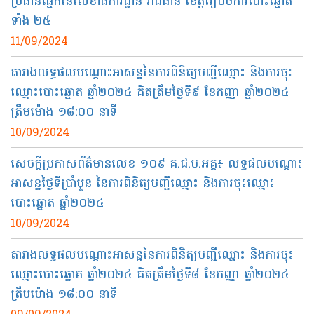
ប្រធានផ្នែកនៃលេខាធិការដ្ឋាន រាជធានី ខេត្តរៀបចំការបោះឆ្នោត
ទាំង ២៥
11/09/2024
តារាងលទ្ធផលបណ្តោះអាសន្ននៃការពិនិត្យបញ្ជីឈ្មោះ និងការចុះ
ឈ្មោះបោះឆ្នោត ឆ្នាំ២០២៤ គិតត្រឹមថ្ងៃទី៩ ខែកញ្ញា ឆ្នាំ២០២៤
ត្រឹមម៉ោង ១៨:០០ នាទី
10/09/2024
សេចក្តីប្រកាសព័ត៌មានលេខ ១០៩ គ.ជ.ប.អគ្គ៖ លទ្ធផលបណ្តោះ
អាសន្នថ្ងៃទីប្រាំបួន នៃការពិនិត្យបញ្ជីឈ្មោះ និងការចុះឈ្មោះ
បោះឆ្នោត ឆ្នាំ២០២៤
10/09/2024
តារាងលទ្ធផលបណ្តោះអាសន្ននៃការពិនិត្យបញ្ជីឈ្មោះ និងការចុះ
ឈ្មោះបោះឆ្នោត ឆ្នាំ២០២៤ គិតត្រឹមថ្ងៃទី៨ ខែកញ្ញា ឆ្នាំ២០២៤
ត្រឹមម៉ោង ១៨:០០ នាទី