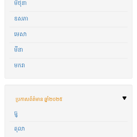
មិថុនា
ឧសភា
មេសា
មីនា
មករា
ប្រកាសព័ត៌មាន ឆ្នាំ​២០២៥
ធ្នូ
តុលា