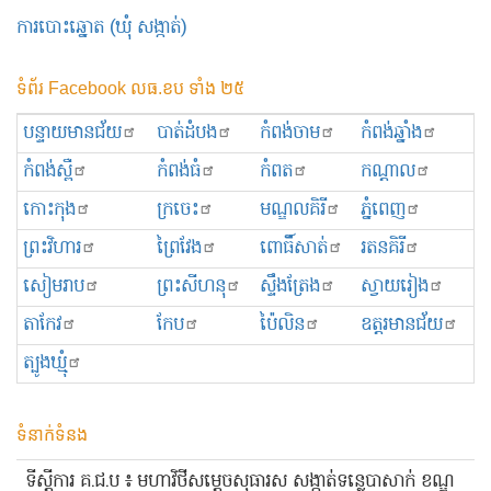
ការបោះឆ្នោត (ឃុំ សង្កាត់)
ទំព័រ Facebook លធ.ខប ទាំង ២៥
បន្ទាយមានជ័យ
បាត់ដំបង
កំពង់ចាម
កំពង់ឆ្នាំង
កំពង់ស្ពឺ
កំពង់ធំ
កំពត
កណ្ដាល
កោះកុង
ក្រចេះ
មណ្ឌលគិរី
ភ្នំពេញ
ព្រះ​វិហារ
ព្រៃវែង
ពោធិ៍សាត់
រតនគិរី
សៀមរាប
ព្រះសីហនុ
ស្ទឹងត្រែង
ស្វាយរៀង
តាកែវ
កែប
ប៉ៃលិន
ឧត្ដរមានជ័យ
ត្បូងឃ្មុំ
ទំនាក់ទំនង
ទីស្ដីការ គ.ជ.ប ៖ មហាវិថីសម្ដេចសុធារស សង្កាត់ទន្លេបាសាក់ ខណ្ឌ