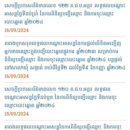
សេចក្តីប្រកាសព័ត៌មានលេខ ១២២ គ.ជ.ប.អគ្គ៖ លទ្ធផលបណ្តោះ
អាសន្នថ្ងៃទីដប់ប្រាំ នៃការពិនិត្យបញ្ជីឈ្មោះ និងការចុះឈ្មោះ
បោះឆ្នោត ឆ្នាំ២០២៤
16/09/2024
តារាងបូកសរុបលទ្ធផលបណ្តោះអាសន្ននៃការផ្តល់លិខិតអញ្ជើញ
អ្នកមានឈ្មោះក្នុងបញ្ជីបោះឆ្នោតផ្លូវការ ឆ្នាំ២០២៣ សម្រាប់ការ
ពិនិត្យបញ្ជីឈ្មោះ និងការចុះឈ្មោះបោះឆ្នោត ឆ្នាំ២០២៤ បន្តផ្តល់
នៅសាលាឃុំ សង្កាត់ ចាប់ពីថ្ងៃទី២ ដល់ថ្ងៃទី៩ ខែកញ្ញា ឆ្នាំ២០២៤
16/09/2024
សេចក្តីប្រកាសព័ត៌មានលេខ ១២០ គ.ជ.ប.អគ្គ៖ លទ្ធផល
បណ្ដោះអាសន្នថ្ងៃទីដប់បួន នៃការពិនិត្យបញ្ជីឈ្មោះ និងការចុះ
ឈ្មោះបោះឆ្នោត ឆ្នាំ២០២៤
15/09/2024
តារាងលទ្ធផលបណ្តោះអាសន្ននៃការពិនិត្យបញ្ជីឈ្មោះ និងការចុះ