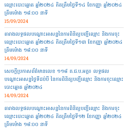
ឈ្មោះបោះឆ្នោត ឆ្នាំ២០២៤ គិតត្រឹមថ្ងៃទី១៤ ខែកញ្ញា ឆ្នាំ២០២៤
ត្រឹមម៉ោង ១៨:០០ នាទី
15/09/2024
តារាងលទ្ធផលបណ្តោះអាសន្ននៃការពិនិត្យបញ្ជីឈ្មោះ និងការចុះ
ឈ្មោះបោះឆ្នោត ឆ្នាំ២០២៤ គិតត្រឹមថ្ងៃទី១៣ ខែកញ្ញា ឆ្នាំ២០២៤
ត្រឹមម៉ោង ១៨:០០ នាទី
14/09/2024
សេចក្តីប្រកាសព័ត៌មានលេខ ១១៨ គ.ជ.ប.អគ្គ៖ លទ្ធផល
បណ្ដោះអាសន្នថ្ងៃទីដប់បី នៃការពិនិត្យបញ្ជីឈ្មោះ និងការចុះឈ្មោះ
បោះឆ្នោត ឆ្នាំ២០២៤
14/09/2024
តារាងលទ្ធផលបណ្តោះអាសន្ននៃការពិនិត្យបញ្ជីឈ្មោះ និងការចុះ
ឈ្មោះបោះឆ្នោត ឆ្នាំ២០២៤ គិតត្រឹមថ្ងៃទី១២ ខែកញ្ញា ឆ្នាំ២០២៤
ត្រឹមម៉ោង ១៨:០០ នាទី