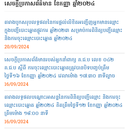
សេចក្ដីប្រកាសព័ត៌មាន ខែកញ្ញា ឆ្នាំ២០២៤
តារាងបូកសរុបលទ្ធផលនៃការផ្តល់លិខិតអញ្ជើញអ្នកមានឈ្មោះ
ក្នុងបញ្ជីបោះឆ្នោតផ្លូវការ ឆ្នាំ២០២៣ សម្រាប់ការពិនិត្យបញ្ជីឈ្មោះ
និងការចុះឈ្មោះបោះឆ្នោត ឆ្នាំ២០២៤
20/09/2024
សេចក្តីប្រកាសព័ត៌មានរបស់អ្នកនាំពាក្យ គ.ជ.ប លេខ ០៤២​
គ.ជ.ប ស្តីពី ការចុះឈ្មោះបោះឆ្នោតត្រូវបានបិទបញ្ចប់ត្រឹម
ថ្ងៃទី១៦ ខែកញ្ញា ឆ្នាំ២០២៤ វេលាម៉ោង ១៧:៣០ នាទីល្ងាច
16/09/2024
តារាងលទ្ធផលបណ្តោះអាសន្ននៃការពិនិត្យបញ្ជីឈ្មោះ និងការចុះ
ឈ្មោះបោះឆ្នោត ឆ្នាំ២០២៤ គិតត្រឹមថ្ងៃទី១២ ខែកញ្ញា ឆ្នាំ២០២៤
ត្រឹមម៉ោង ១៨:០០ នាទី
16/09/2024