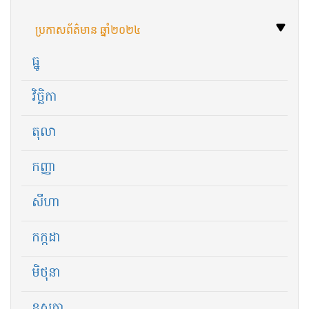
ប្រកាសព័ត៌មាន ឆ្នាំ២០២៤
ធ្នូ
វិច្ឆិកា
តុលា
កញ្ញា
សីហា
កក្កដា
មិថុនា
ឧសភា