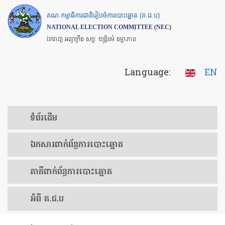
Skip
គណៈកម្មាធិការជាតិរៀបចំការបោះឆ្នោត (គ.ជ.ប)
to
NATIONAL ELECTION COMMITTEE (NEC)
main
ឯករាជ្យ អព្យាក្រឹត សច្ចៈ យុត្តិធម៌ តម្លាភាព
content
Language:
EN
ទំព័រ​ដើម
ឯកសារ​ពាក់ព័ន្ធ​ការ​បោះឆ្នោត
​ភាគីពាក់ព័ន្ធ​​ការ​បោះឆ្នោត
អំពី គ.ជ.ប