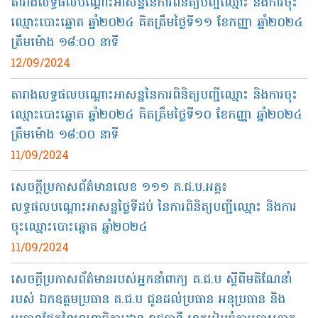
តារាងលទ្ធផលបណ្តោះអាសន្ននៃការពិនិត្យបញ្ជីឈ្មោះ និងការចុះ
ឈ្មោះបោះឆ្នោត ឆ្នាំ២០២៤ គិតត្រឹមថ្ងៃទី១១ ខែកញ្ញា ឆ្នាំ២០២៤
ត្រឹមម៉ោង ១៨:០០ នាទី
12/09/2024
តារាងលទ្ធផលបណ្តោះអាសន្ននៃការពិនិត្យបញ្ជីឈ្មោះ និងការចុះ
ឈ្មោះបោះឆ្នោត ឆ្នាំ២០២៤ គិតត្រឹមថ្ងៃទី១០ ខែកញ្ញា ឆ្នាំ២០២៤
ត្រឹមម៉ោង ១៨:០០ នាទី
11/09/2024
សេចក្តីប្រកាសព័ត៌មានលេខ ១១១ គ.ជ.ប.អគ្គ៖
លទ្ធផលបណ្តោះអាសន្នថ្ងៃទីដប់ នៃការពិនិត្យបញ្ជីឈ្មោះ និងការ
ចុះឈ្មោះបោះឆ្នោត ឆ្នាំ២០២៤
11/09/2024
សេចក្តីប្រកាសព័ត៌មានរបស់អ្នកនាំពាក្យ គ.ជ.ប ស្តីពីមតិណែនាំ
របស់ ឯកឧត្តមប្រធាន គ.ជ.ប ជូនដល់ប្រធាន អនុប្រធាន និង