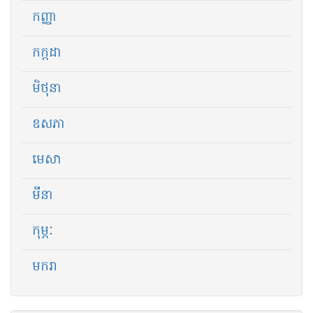
កញ្ញា
កក្កដា
មិថុនា
ឧសភា
មេសា
មីនា
កុម្ភៈ
មករា