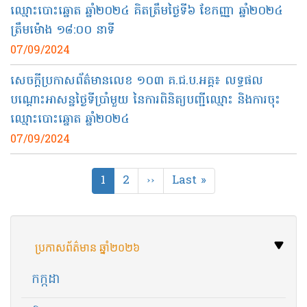
ឈ្មោះបោះឆ្នោត ឆ្នាំ២០២៤ គិតត្រឹមថ្ងៃទី៦ ខែកញ្ញា ឆ្នាំ២០២៤
ត្រឹមម៉ោង ១៨:០០ នាទី
07/09/2024
សេចក្តីប្រកាសព័ត៌មានលេខ ១០៣ គ.ជ.ប.អគ្គ៖ លទ្ធផល
បណ្ដោះអាសន្នថ្ងៃទីប្រាំមួយ នៃការពិនិត្យបញ្ជីឈ្មោះ និងការចុះ
ឈ្មោះបោះឆ្នោត ឆ្នាំ២០២៤
07/09/2024
Pagination
Current
1
Page
2
Next
››
Last
Last »
page
page
page
ប្រកាសព័ត៌មាន ឆ្នាំ២០២៦
កក្កដា