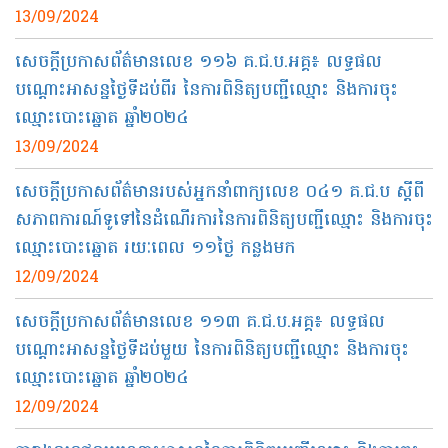
13/09/2024
សេចក្តីប្រកាសព័ត៌មានលេខ ១១៦ គ.ជ.ប.អគ្គ៖ លទ្ធផល
បណ្ដោះអាសន្នថ្ងៃទីដប់ពីរ នៃការពិនិត្យបញ្ជីឈ្មោះ និងការចុះ
ឈ្មោះបោះឆ្នោត ឆ្នាំ២០២៤
13/09/2024
សេចក្តីប្រកាសព័ត៌មានរបស់អ្នកនាំពាក្យលេខ ០៤១ គ.ជ.ប ស្តីពី
សភាពការណ៍ទូទៅនៃដំណើរការនៃការពិនិត្យបញ្ជីឈ្មោះ និងការចុះ
ឈ្មោះបោះឆ្នោត រយៈពេល ១១ថ្ងៃ កន្លងមក
12/09/2024
សេចក្តីប្រកាសព័ត៌មានលេខ ១១៣ គ.ជ.ប.អគ្គ៖ លទ្ធផល
បណ្ដោះអាសន្នថ្ងៃទីដប់មួយ នៃការពិនិត្យបញ្ជីឈ្មោះ និងការចុះ
ឈ្មោះបោះឆ្នោត ឆ្នាំ២០២៤
12/09/2024