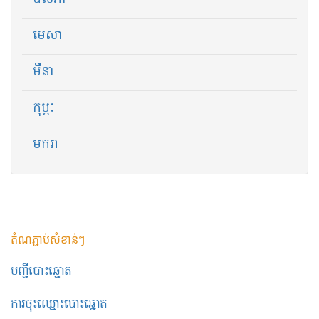
មេសា
មីនា
កុម្ភៈ
មករា
តំណភ្ជាប់សំខាន់ៗ
បញ្ជីបោះឆ្នោត
ការចុះឈ្មោះបោះឆ្នោត