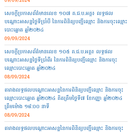
09/09/2024
សេចក្តីប្រកាសព័ត៌មានលេខ ១០៧ គ.ជ.ប.អគ្គ៖ លទ្ធផល
បណ្ដោះអាសន្នថ្ងៃទីប្រាំបី នៃការពិនិត្យបញ្ជីឈ្មោះ និងការចុះឈ្មោះ
បោះឆ្នោត ឆ្នាំ២០២៤
09/09/2024
សេចក្តីប្រកាសព័ត៌មានលេខ ១០៥ គ.ជ.ប.អគ្គ៖ លទ្ធផល
បណ្ដោះអាសន្នថ្ងៃទីប្រាំពីរ​ នៃការពិនិត្យបញ្ជីឈ្មោះ និងការចុះ
ឈ្មោះបោះឆ្នោត ឆ្នាំ២០២៤
08/09/2024
តារាងលទ្ធផលបណ្តោះអាសន្ននៃការពិនិត្យបញ្ជីឈ្មោះ និងការចុះ
ឈ្មោះបោះឆ្នោត ឆ្នាំ២០២៤ គិតត្រឹមថ្ងៃទី៧ ខែកញ្ញា ឆ្នាំ២០២៤
ត្រឹមម៉ោង ១៨:០០ នាទី
08/09/2024
តារាងលទ្ធផលបណ្តោះអាសន្ននៃការពិនិត្យបញ្ជីឈ្មោះ និងការចុះ