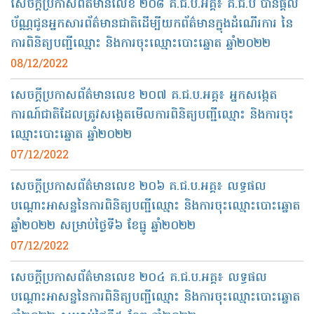
សេចក្តីប្រកាសព័ត៌មានលេខ ២០៨ គ.ជ.ប.អគ្គ៖ គ.ជ.ប បានផ្ដល់
ប័ណ្ណជូនអ្នកសារព័ត៌មានជាតិដើម្បីយកព័ត៌មានក្នុងដំណើរការ នៃ
ការពិនិត្យបញ្ជីឈ្មោះ និងការចុះឈ្មោះបោះឆ្នោត ឆ្នាំ២០២២
08/12/2022
សេចក្តីប្រកាសព័ត៌មានលេខ​ ២០៧ គ.ជ.ប.អគ្គ៖ អ្នកសង្កេត
ការណ៍ជាតិដែលត្រូវសង្កេតមើលការពិនិត្យបញ្ជីឈ្មោះ និងការចុះ
ឈ្មោះបោះឆ្នោត ឆ្នាំ២០២២
07/12/2022
សេចក្តីប្រកាសព័ត៌មានលេខ ២០៦ គ.ជ.ប.អគ្គ៖ លទ្ធផល
បណ្ដោះអាសន្ននៃការពិនិត្យបញ្ជីឈ្មោះ និងការចុះឈ្មោះបោះឆ្នោត
ឆ្នាំ២០២២ សម្រាប់ថ្ងៃទី៦ ខែធ្នូ ឆ្នាំ២០២២
07/12/2022
សេចក្តីប្រកាសព័ត៌មានលេខ​ ២០៤ គ.ជ.ប.អគ្គ៖ លទ្ធផល
បណ្ដោះអាសន្ននៃការពិនិត្យបញ្ជីឈ្មោះ និងការចុះឈ្មោះបោះឆ្នោត