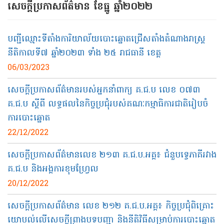
សេចក្ដីប្រកាសព័ត៌មាន ខែធ្នូ ឆ្នាំ២០២២
បញ្ជីឈ្មោះទីតាំងការិយាល័យបោះឆ្នោតជ្រើសតាំងតំណាងរាស្ត្រ
នីតិកាលទី៧ ឆ្នាំ២០២៣ ទាំង ២៥ រាជធានី ខេត្ត
06/03/2023
សេចក្តីប្រកាសព័ត៌មានរបស់អ្នកនាំពាក្យ គ.ជ.ប លេខ ០៧៣
គ.ជ.ប ស្តីពី លទ្ធផលនៃកិច្ចប្រជុំរបស់គណៈកម្មាធិការជាតិរៀបចំ
ការបោះឆ្នោត
22/12/2022
សេចក្តីប្រកាសព័ត៌មានលេខ ២១៣ គ.ជ.ប.អគ្គ៖ ជំនួបទ្វេភាគីរវាង
គ.ជ.ប និងអង្គការខុមហ្វ្រែល
20/12/2022
សេចក្តីប្រកាសព័ត៌មាន លេខ ២១២ គ.ជ.ប.អគ្គ៖ កិច្ចប្រជុំពិគ្រោះ
យោបល់លើសេចក្ដីព្រាងបទបញ្ជា និងនីតិវិធីសម្រាប់ការបោះឆ្នោត