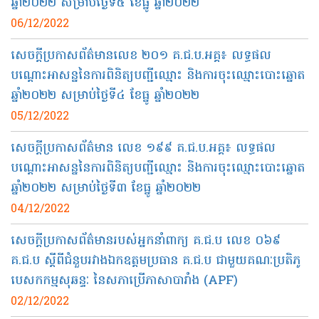
ឆ្នាំ២០២២ សម្រាប់ថ្ងៃទី៥ ខែធ្នូ ឆ្នាំ២០២២
06/12/2022
សេចក្តីប្រកាសព័ត៌មានលេខ ២០១ គ.ជ.ប.អគ្គ៖ លទ្ធផល
បណ្ដោះអាសន្ននៃការពិនិត្យបញ្ជីឈ្មោះ និងការចុះឈ្មោះបោះឆ្នោត
ឆ្នាំ២០២២ សម្រាប់ថ្ងៃទី៤ ខែធ្នូ ឆ្នាំ២០២២
05/12/2022
សេចក្តីប្រកាសព័ត៌មាន លេខ ១៩៩ គ.ជ.ប.អគ្គ៖ លទ្ធផល
បណ្ដោះអាសន្ននៃការពិនិត្យបញ្ជីឈ្មោះ និងការចុះឈ្មោះបោះឆ្នោត
ឆ្នាំ២០២២ សម្រាប់ថ្ងៃទី៣ ខែធ្នូ ឆ្នាំ២០២២
04/12/2022
សេចក្តីប្រកាសព័ត៌មានរបស់អ្នកនាំពាក្យ គ.ជ.ប លេខ ០៦៩
គ.ជ.ប ស្តីពីជំនួបរវាងឯកឧត្ដមប្រធាន គ.ជ.ប ជាមួយគណៈប្រតិភូ
បេសកកម្មសុឆន្ទៈ នៃសភាប្រើភាសាបារាំង (APF)
02/12/2022