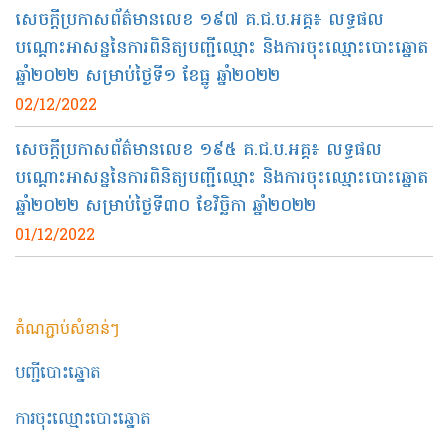
សេចក្តីប្រកាសព័ត៌មានលេខ ១៩៧ គ.ជ.ប.អគ្គ៖ លទ្ធផល
បណ្ដោះអាសន្ននៃការពិនិត្យបញ្ជីឈ្មោះ និងការចុះឈ្មោះបោះឆ្នោត
ឆ្នាំ២០២២ សម្រាប់ថ្ងៃទី១ ខែធ្នូ ឆ្នាំ២០២២
02/12/2022
សេចក្តីប្រកាសព័ត៌មានលេខ ១៩៥ គ.ជ.ប.អគ្គ៖ លទ្ធផល
បណ្ដោះអាសន្ននៃការពិនិត្យបញ្ជីឈ្មោះ និងការចុះឈ្មោះបោះឆ្នោត
ឆ្នាំ២០២២ សម្រាប់ថ្ងៃទី៣០ ខែវិច្ឆិកា ឆ្នាំ២០២២
01/12/2022
តំណភ្ជាប់សំខាន់ៗ
បញ្ជីបោះឆ្នោត
ការចុះឈ្មោះបោះឆ្នោត