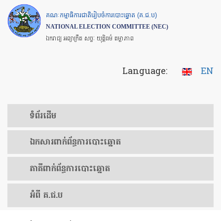
Skip
គណៈកម្មាធិការជាតិរៀបចំការបោះឆ្នោត (គ.ជ.ប)
to
NATIONAL ELECTION COMMITTEE (NEC)
main
ឯករាជ្យ អព្យាក្រឹត សច្ចៈ យុត្តិធម៌ តម្លាភាព
content
Language:
EN
ទំព័រ​ដើម
ឯកសារ​ពាក់ព័ន្ធ​ការ​បោះឆ្នោត
​ភាគីពាក់ព័ន្ធ​​ការ​បោះឆ្នោត
អំពី គ.ជ.ប