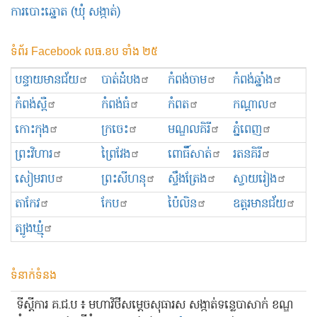
ការបោះឆ្នោត (ឃុំ សង្កាត់)
ទំព័រ Facebook លធ.ខប ទាំង ២៥
បន្ទាយមានជ័យ
បាត់ដំបង
កំពង់ចាម
កំពង់ឆ្នាំង
កំពង់ស្ពឺ
កំពង់ធំ
កំពត
កណ្ដាល
កោះកុង
ក្រចេះ
មណ្ឌលគិរី
ភ្នំពេញ
ព្រះ​វិហារ
ព្រៃវែង
ពោធិ៍សាត់
រតនគិរី
សៀមរាប
ព្រះសីហនុ
ស្ទឹងត្រែង
ស្វាយរៀង
តាកែវ
កែប
ប៉ៃលិន
ឧត្ដរមានជ័យ
ត្បូងឃ្មុំ
ទំនាក់ទំនង
ទីស្ដីការ គ.ជ.ប ៖ មហាវិថីសម្ដេចសុធារស សង្កាត់ទន្លេបាសាក់ ខណ្ឌ