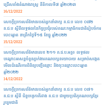
ជ្រើសតាំងតំណាងរាស្ត្រ នីតិកាលទី៧ ឆ្នាំ២០២៣
16/12/2022
សេចក្តីប្រកាសព័ត៌មានរបស់អ្នកនាំពាក្យ គ.ជ.ប លេខ ០៧២
គ.ជ.ប ស្តីពីលទ្ធផលនៃកិច្ចប្រជុំរបស់គណៈកម្មាធិការជាតិរៀបចំការ
បោះឆ្នោត នាព្រឹកថ្ងៃទី១៥ ខែធ្នូ ឆ្នាំ២០២២
15/12/2022
សេចក្តីប្រកាសព័ត៌មានលេខ ២១១ គ.ជ.ប.អគ្គ៖ លទ្ធផល
បណ្ដោះអាសន្នចំនួនភ្នាក់ងារគណបក្សនយោបាយ សម្រាប់សង្កេត
មើលដំណើរការពិនិត្យបញ្ជីឈ្មោះ និងចុះឈ្មោះបោះឆ្នោត
ឆ្នាំ២០២២
14/12/2022
សេចក្តីប្រកាសព័ត៌មានរបស់អ្នកនាំពាក្យ គ.ជ.ប លេខ ០៧១
គ.ជ.ប ស្តីពី ជំនួបទ្វេភាគីរវាង គ.ជ.ប ជាមួយប្រតិភូគណបក្សខ្មែរ
រួបរួមជាតិ