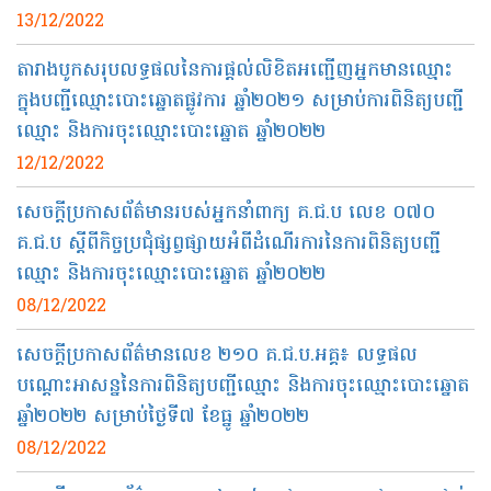
13/12/2022
តារាងបូកសរុបលទ្ធផលនៃការផ្តល់លិខិតអញ្ជើញអ្នកមានឈ្មោះ
ក្នុងបញ្ជីឈ្មោះបោះឆ្នោតផ្លូវការ ឆ្នាំ២០២១ សម្រាប់ការពិនិត្យបញ្ជី
ឈ្មោះ និងការចុះឈ្មោះបោះឆ្នោត ឆ្នាំ២០២២
12/12/2022
សេចក្តីប្រកាសព័ត៌មានរបស់អ្នកនាំពាក្យ គ.ជ.ប លេខ ០៧០
គ.ជ.ប ស្តីពីកិច្ចប្រជុំផ្សព្វផ្សាយអំពីដំណើរការនៃការពិនិត្យបញ្ជី
ឈ្មោះ និងការចុះឈ្មោះបោះឆ្នោត ឆ្នាំ២០២២
08/12/2022
សេចក្តីប្រកាសព័ត៌មានលេខ ២១០ គ.ជ.ប.អគ្គ៖ លទ្ធផល
បណ្ដោះអាសន្ននៃការពិនិត្យបញ្ជីឈ្មោះ និងការចុះឈ្មោះបោះឆ្នោត
ឆ្នាំ២០២២ សម្រាប់ថ្ងៃទី៧ ខែធ្នូ ឆ្នាំ២០២២
08/12/2022