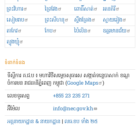
ព្រះ​វិហារ
ព្រៃវែង
ពោធិ៍សាត់
រតនគិរី
សៀមរាប
ព្រះសីហនុ
ស្ទឹងត្រែង
ស្វាយរៀង
តាកែវ
កែប
ប៉ៃលិន
ឧត្ដរមានជ័យ
ត្បូងឃ្មុំ
ទំនាក់ទំនង
ទីស្ដីការ គ.ជ.ប ៖ មហាវិថីសម្ដេចសុធារស សង្កាត់ទន្លេបាសាក់ ខណ្ឌ
ចំការមន រាជធានីភ្នំពេញ កម្ពុជា (
Google Maps
)
លេខ​ទូរសព្ទ
+855 23 235 271
អ៊ីម៉ែល
info@nec.gov.kh
អគ្គនាយកដ្ឋាន & នាយកដ្ឋាន
|
លធ.ខប ទាំង ២៥