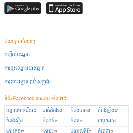
តំណភ្ជាប់សំខាន់ៗ
បញ្ជីបោះឆ្នោត
ការចុះឈ្មោះបោះឆ្នោត
ការបោះឆ្នោត (ឃុំ សង្កាត់)
ទំព័រ Facebook លធ.ខប ទាំង ២៥
បន្ទាយមានជ័យ
បាត់ដំបង
កំពង់ចាម
កំពង់ឆ្នាំង
កំពង់ស្ពឺ
កំពង់ធំ
កំពត
កណ្ដាល
កោះកុង
ក្រចេះ
មណ្ឌលគិរី
ភ្នំពេញ