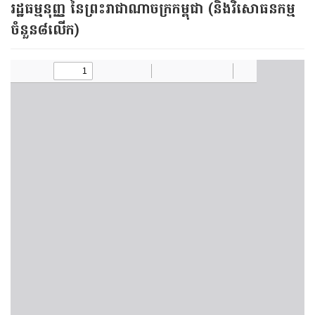
រដ្ឋធម្មនុញ្ញ នៃព្រះរាជាណាចក្រកម្ពុជា (និងវិសោធនកម្ម
ចំនួន៨លើក)