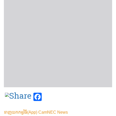
Facebook
ទាញយកកម្មវិធី(App) CamNEC News