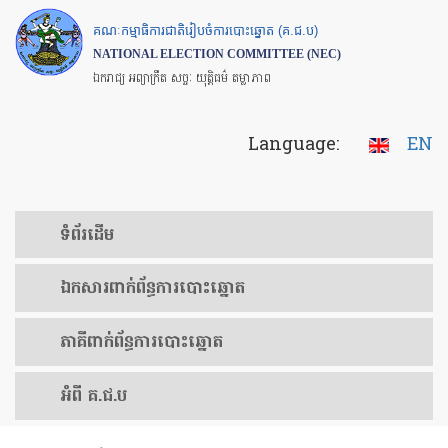
Skip
គណៈកម្មាធិការជាតិរៀបចំការបោះឆ្នោត (គ.ជ.ប)
to
NATIONAL ELECTION COMMITTEE (NEC)
main
ឯករាជ្យ អព្យាក្រឹត សច្ចៈ យុត្តិធម៌ តម្លាភាព
content
Language:
EN
ទំព័រ​ដើម
ឯកសារ​ពាក់ព័ន្ធ​ការ​បោះឆ្នោត
​ភាគីពាក់ព័ន្ធ​​ការ​បោះឆ្នោត
អំពី គ.ជ.ប