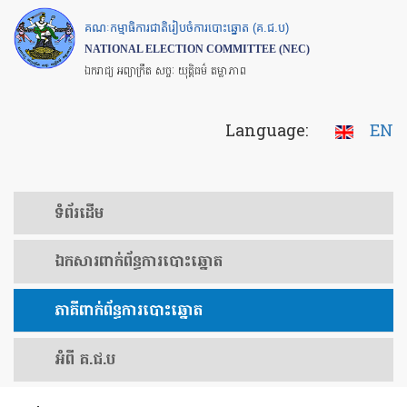
Skip
គណៈកម្មាធិការជាតិរៀបចំការបោះឆ្នោត (គ.ជ.ប)
to
NATIONAL ELECTION COMMITTEE (NEC)
main
ឯករាជ្យ អព្យាក្រឹត សច្ចៈ យុត្តិធម៌ តម្លាភាព
content
Language:
EN
ទំព័រ​ដើម
ឯកសារ​ពាក់ព័ន្ធ​ការ​បោះឆ្នោត
​ភាគីពាក់ព័ន្ធ​​ការ​បោះឆ្នោត
អំពី គ.ជ.ប