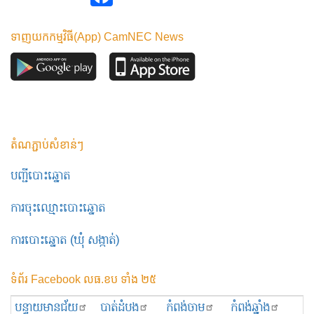
ទាញយកកម្មវិធី(App) CamNEC News
តំណភ្ជាប់សំខាន់ៗ
បញ្ជីបោះឆ្នោត
ការចុះឈ្មោះបោះឆ្នោត
ការបោះឆ្នោត (ឃុំ សង្កាត់)
ទំព័រ Facebook លធ.ខប ទាំង ២៥
បន្ទាយមានជ័យ
បាត់ដំបង
កំពង់ចាម
កំពង់ឆ្នាំង