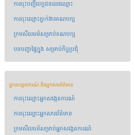
ការចុះបញ្ជី​​បេក្ខជន​ឈរឈ្មោះ​
ការចុះឈ្មោះ​ភ្នាក់ងារគណបក្ស
ក្រមសីលធម៌​សម្រាប់​គណបក្ស
​បទបញ្ជាផ្ទៃក្នុង សម្រាប់កិច្ចប្រជុំ
អ្នកសង្កេត​ការណ៍ និង​អ្នក​សារព័ត៌មាន
ការចុះឈ្មោះអ្នកសង្កេតការណ៍
ការ​ចុះឈ្មោះ​អ្នក​សារព័ត៌មាន
ក្រមសីលធម៌សម្រាប់​អ្នកសង្កេតការណ៍