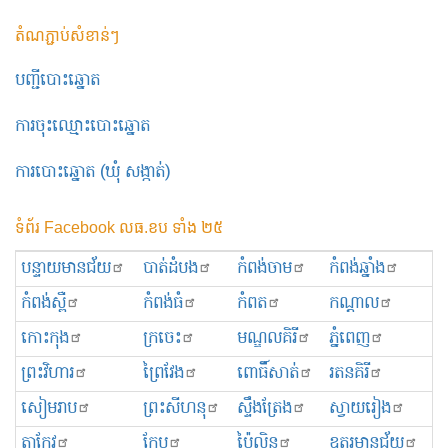
តំណភ្ជាប់សំខាន់ៗ
បញ្ជីបោះឆ្នោត
ការចុះឈ្មោះបោះឆ្នោត
ការបោះឆ្នោត (ឃុំ សង្កាត់)
ទំព័រ Facebook លធ.ខប ទាំង ២៥
បន្ទាយមានជ័យ
បាត់ដំបង
កំពង់ចាម
កំពង់ឆ្នាំង
កំពង់ស្ពឺ
កំពង់ធំ
កំពត
កណ្ដាល
កោះកុង
ក្រចេះ
មណ្ឌលគិរី
ភ្នំពេញ
ព្រះ​វិហារ
ព្រៃវែង
ពោធិ៍សាត់
រតនគិរី
សៀមរាប
ព្រះសីហនុ
ស្ទឹងត្រែង
ស្វាយរៀង
តាកែវ
កែប
ប៉ៃលិន
ឧត្ដរមានជ័យ