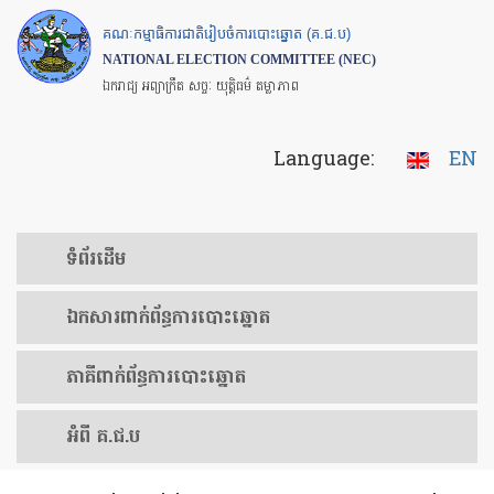
Skip
គណៈកម្មាធិការជាតិរៀបចំការបោះឆ្នោត (គ.ជ.ប)
to
NATIONAL ELECTION COMMITTEE (NEC)
main
ឯករាជ្យ អព្យាក្រឹត សច្ចៈ យុត្តិធម៌ តម្លាភាព
content
Language:
EN
ទំព័រ​ដើម
ឯកសារ​ពាក់ព័ន្ធ​ការ​បោះឆ្នោត
​ភាគីពាក់ព័ន្ធ​​ការ​បោះឆ្នោត
អំពី គ.ជ.ប