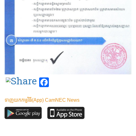
Facebook
ទាញយកកម្មវិធី(App) CamNEC News