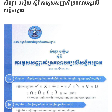
សំណួរ-ចម្លើយ ស្ដីពី​ការគូសសញ្ញា​គាំទ្រគណបក្សលើ
សន្លឹកឆ្នោត