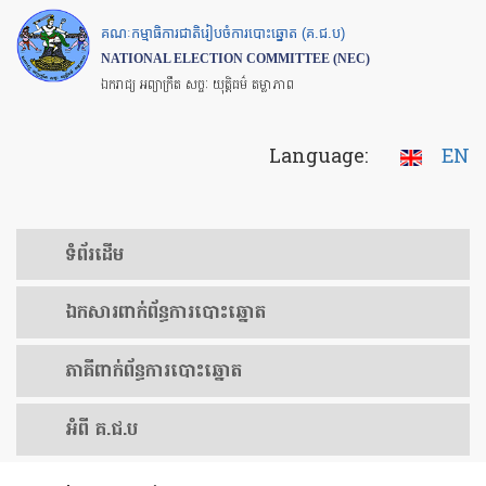
Skip
គណៈកម្មាធិការជាតិរៀបចំការបោះឆ្នោត (គ.ជ.ប)
to
NATIONAL ELECTION COMMITTEE (NEC)
main
ឯករាជ្យ អព្យាក្រឹត សច្ចៈ យុត្តិធម៌ តម្លាភាព
content
Language:
EN
ទំព័រ​ដើម
ឯកសារ​ពាក់ព័ន្ធ​ការ​បោះឆ្នោត
​ភាគីពាក់ព័ន្ធ​​ការ​បោះឆ្នោត
អំពី គ.ជ.ប