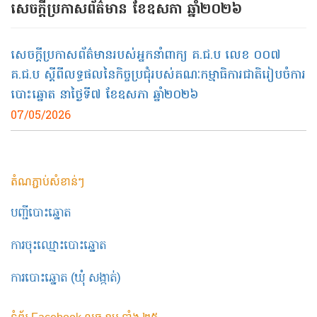
សេចក្ដីប្រកាសព័ត៌មាន ខែឧសភា ឆ្នាំ២០២៦
សេចក្តីប្រកាសព័ត៌មានរបស់អ្នកនាំពាក្យ គ.ជ.ប លេខ​ ០០៧​
គ.ជ.ប ស្តីពីលទ្ធផលនៃកិច្ចប្រជុំរបស់គណៈកម្មាធិការជាតិរៀបចំការ
បោះឆ្នោត នាថ្ងៃទី៧ ខែឧសភា ឆ្នាំ២០២៦
07/05/2026
តំណភ្ជាប់សំខាន់ៗ
បញ្ជីបោះឆ្នោត
ការចុះឈ្មោះបោះឆ្នោត
ការបោះឆ្នោត (ឃុំ សង្កាត់)