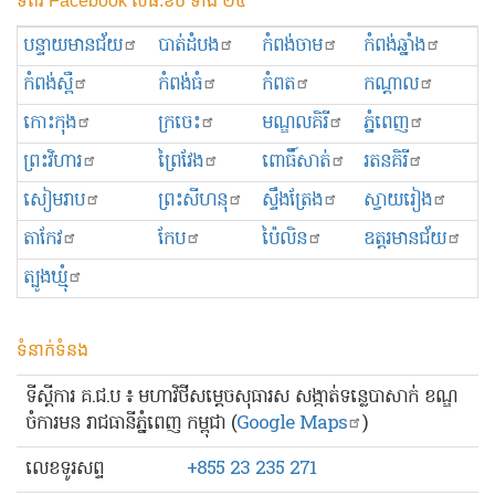
ទំព័រ Facebook លធ.ខប ទាំង ២៥
បន្ទាយមានជ័យ
បាត់ដំបង
កំពង់ចាម
កំពង់ឆ្នាំង
កំពង់ស្ពឺ
កំពង់ធំ
កំពត
កណ្ដាល
កោះកុង
ក្រចេះ
មណ្ឌលគិរី
ភ្នំពេញ
ព្រះ​វិហារ
ព្រៃវែង
ពោធិ៍សាត់
រតនគិរី
សៀមរាប
ព្រះសីហនុ
ស្ទឹងត្រែង
ស្វាយរៀង
តាកែវ
កែប
ប៉ៃលិន
ឧត្ដរមានជ័យ
ត្បូងឃ្មុំ
ទំនាក់ទំនង
ទីស្ដីការ គ.ជ.ប ៖ មហាវិថីសម្ដេចសុធារស សង្កាត់ទន្លេបាសាក់ ខណ្ឌ
ចំការមន រាជធានីភ្នំពេញ កម្ពុជា (
Google Maps
)
លេខ​ទូរសព្ទ
+855 23 235 271