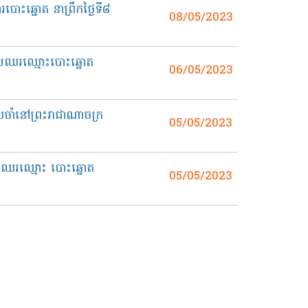
បោះឆ្នោត នាព្រឹកថ្ងៃទី៨
08/05/2023
ាយឈរឈ្មោះបោះឆ្នោត
06/05/2023
ប្រចាំនៅព្រះរាជាណាចក្រ
05/05/2023
យឈរឈ្មោះ បោះឆ្នោត
05/05/2023