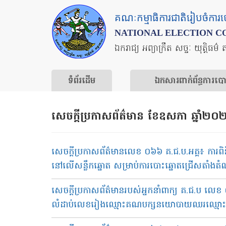
Skip
គណៈកម្មាធិការជាតិរៀបចំការ
to
NATIONAL ELECTION C
main
ឯករាជ្យ អព្យាក្រឹត សច្ចៈ យុត្តិធម៌ 
content
ទំព័រ​ដើម
ឯកសារ​ពាក់ព័ន្ធ​ការ​ប
សេចក្ដីប្រកាសព័ត៌មាន ខែឧសភា ឆ្នាំ២
សេចក្តីប្រកាសព័ត៌មានលេខ ០៦៦ គ.ជ.ប.អគ្គ៖ ការព
នៅលើសន្លឹកឆ្នោត សម្រាប់ការបោះឆ្នោតជ្រើសតាំងតំណ
សេចក្តីប្រកាសព័ត៌មានរបស់អ្នកនាំពាក្យ គ.ជ.ប លេ
លំដាប់លេខរៀងឈ្មោះគណបក្សនយោបាយឈរឈ្មោះបោះ