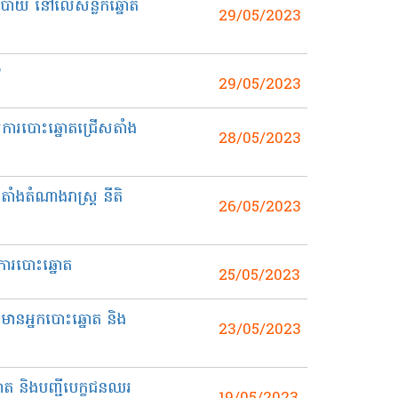
ោបាយ នៅលើសន្លឹកឆ្នោត
29/05/2023
F
29/05/2023
យការបោះឆ្នោតជ្រើសតាំង
28/05/2023
ំងតំណាងរាស្រ្ត នីតិ
26/05/2023
ំការបោះឆ្នោត
25/05/2023
ត៌មានអ្នកបោះឆ្នោត និង
23/05/2023
ត និងបញ្ជីបេក្ខជនឈរ