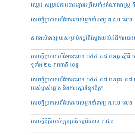
ឈ្មោះ សម្រាប់ការបោះឆ្នោតជ្រើសតាំងតំណាងរាស្រ្ត 
សេចក្តីប្រកាសព័ត៌មានរបស់អ្នកនាំពាក្យ គ.ជ.ប លេខ 
តារាងម៉ោងផ្សាយសម្រាប់កម្មវិធីស្វែងយល់អំពីការបោះ
សេចក្តីប្រកាសព័ត៌មានលេខ ០៥៥ គ.ជ.ប.អគ្គ ស្តីពី កម
ទូទាំង ២៥ រាជធានី ខេត្ត
សេចក្តីប្រកាសព័ត៌មានលេខ ០៥៤ គ.ជ.ប.អគ្គ៖ គ.ជ.ប ន
របស់ម្ចាស់ឆ្នោត និងការរក្សាទំនុកចិត្ត”
សេចក្តីប្រកាសព័ត៌មានរបស់អ្នកនាំពាក្យ គ.ជ.ប លេខ 
សេចក្តីបំភ្លឺរបស់ក្រុមប្រតិកម្មព័ត៌មាន គ.ជ.ប