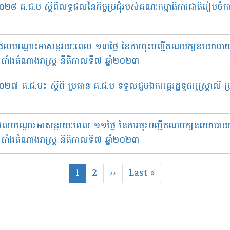
០២៨ គ.ជ.ប ស្តីពីលទ្ធផលនៃកិច្ចប្រជុំរបស់គណៈកម្មាធិការជាតិរៀបចំការ
ទ្ធផលបណ្ដោះអាសន្នរយៈពេល ១៣ថ្ងៃ នៃការចុះបញ្ជីគណបក្សនយោប
តាំងតំណាងរាស្រ្ត នីតិកាលទី៧ ឆ្នាំ២០២៣
២៧ គ.ជ.ប៖ ស្តីពី ​​ប្រធាន គ.ជ.ប ទទួលជួបឯកអគ្គរដ្ឋទូតអូស្ត្រាលី 
ទ្ធផលបណ្ដោះអាសន្នរយៈពេល ១១ថ្ងៃ នៃការចុះបញ្ជីគណបក្សនយោបា
តាំងតំណាងរាស្រ្ត នីតិកាលទី៧ ឆ្នាំ២០២៣
Current
1
Page
2
Next
››
Last
Last »
page
page
page