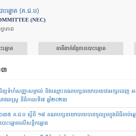
បោះឆ្នោត (គ.ជ.ប)
OMMITTEE (NEC)
តម្លាភាព
ោះឆ្នោត
​ភាគីពាក់ព័ន្ធ​​ការ​បោះឆ្នោត
០២៣
ិនិត្យទំហំសញ្ញាសម្គាល់ និងឈ្មោះគណបក្សនយោបាយជាអក្សរពេញ អក្ស
ាងរាស្ត្រ នីតិកាលទី៧ ឆ្នាំ២០២៣
ខ ០៣៥ គ.ជ.ប ស្តីពី ១៨ គណបក្សនយោបាយបានចូលរួមក្នុងពិធីចាប់ឆ្ន
ឆ្នោតលើសន្លឹកឆ្នោត