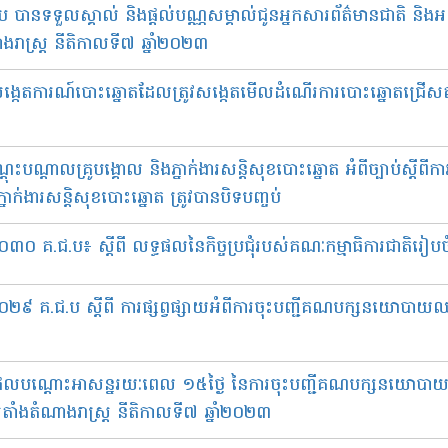
បានទទួលស្គាល់ និងផ្ដល់បណ្ណសម្គាល់ជូនអ្នកសារព័ត៌មានជាតិ និងអន្
ងរាស្រ្ត នីតិកាលទី៧ ឆ្នាំ២០២៣
ង្កេតការណ៍បោះឆ្នោតដែលត្រូវសង្កេតមើលដំណើរការបោះឆ្នោតជ្រើសតាំ
ះបណ្ដាលគ្រូបង្គោល និងភ្នាក់ងារសន្តិសុខបោះឆ្នោត អំពីច្បាប់ស្តីពី
នាក់ងារសន្តិសុខបោះឆ្នោត ត្រូវបានបិទបញ្ចប់
០៣០ គ.ជ.ប៖ ស្តីពី លទ្ធផលនៃកិច្ចប្រជុំរបស់គណៈកម្មាធិការជាតិរៀប
ខ ០២៩ គ.ជ.ប ស្តីពី ការផ្សព្វផ្សាយអំពីការចុះបញ្ជីគណបក្សនយោបាយ
ទ្ធផលបណ្ដោះអាសន្នរយៈពេល ១៥ថ្ងៃ នៃការចុះបញ្ជីគណបក្សនយោបា
តាំងតំណាងរាស្រ្ត នីតិកាលទី៧ ឆ្នាំ២០២៣