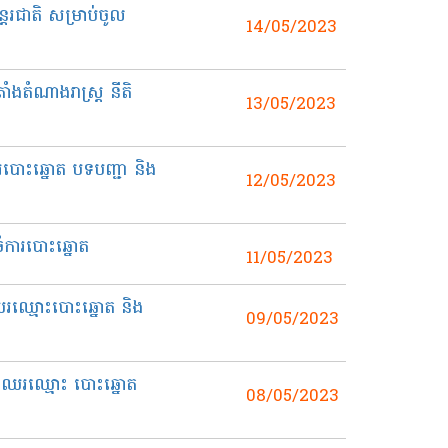
តរជាតិ សម្រាប់ចូល
14/05/2023
ងតំណាងរាស្រ្ត នីតិ
13/05/2023
ការបោះឆ្នោត បទបញ្ជា និង
12/05/2023
ចំការបោះឆ្នោត
11/05/2023
ឈរឈ្មោះបោះឆ្នោត និង
09/05/2023
យឈរឈ្មោះ បោះឆ្នោត
08/05/2023