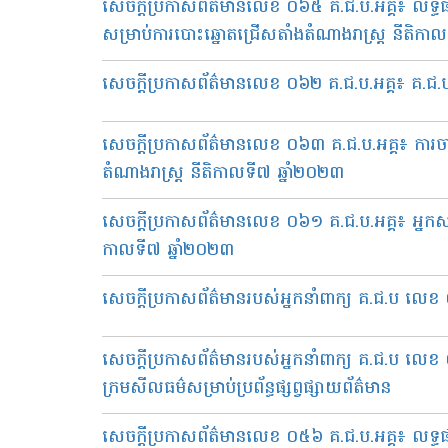
សេចក្តីប្រកាសព័ត៌មានលេខ ០៦៥ គ.ជ.ប.អគ្គ៖ លទ
សម្រាប់ការបោះឆ្នោតជ្រើសតាំងតំណាងរាស្រ្ត នីតិកា
សេចក្តីប្រកាសព័ត៌មានលេខ ០៦២ គ.ជ.ប.អគ្គ៖ គ.ជ.
សេចក្តីប្រកាសព័ត៌មានលេខ ០៦៣ គ.ជ.ប.អគ្គ៖ ការចាប
តំណាងរាស្រ្ត នីតិកាលទី៧ ឆ្នាំ២០២៣
សេចក្តីប្រកាសព័ត៌មានលេខ ០៦១ គ.ជ.ប.អគ្គ៖ អ្នកស
កាលទី៧ ឆ្នាំ២០២៣
សេចក្តីប្រកាសព័ត៌មានរបស់អ្នកនាំពាក្យ គ.ជ​.ប លេខ 
សេចក្តីប្រកាសព័ត៌មានរបស់អ្នកនាំពាក្យ គ.ជ.ប លេខ ០៣
ក្រមសីលធម៌សម្រាប់ប្រព័ន្ធផ្សព្វផ្សាយព័ត៌មាន
សេចក្តីប្រកាសព័ត៌មានលេខ ០៥៦ គ.ជ.ប.អគ្គ៖ លទ