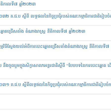
នីតិកាលទី៧ ឆ្នាំ២០២៣
០៣២ គ.ជ.ប​ ស្តីពី លទ្ធផលនៃកិច្ចប្រជុំរបស់គណៈកម្មាធិការជាតិរៀបច
ឆ្នោតជ្រើសតាំង តំណាងរាស្ត្រ នីតិកាលទី៧ ឆ្នាំ២០២៣
្មវិធីស្វែងយល់អំពីការបោះឆ្នោតជ្រើសតាំងតំណាងរាស្ត្រ នីតិកាលទី៧ 
ឹងចូលរួមក្នុងសិក្ខាសាលាអន្តរជាតិស្តីពី “បែបបទនៃការបោះឆ្នោត ដើ
០៣១ គ.ជ.ប ស្តីពីលទ្ធផលនៃកិច្ចប្រជុំរបស់គណៈកម្មាធិការជាតិរៀបចំ