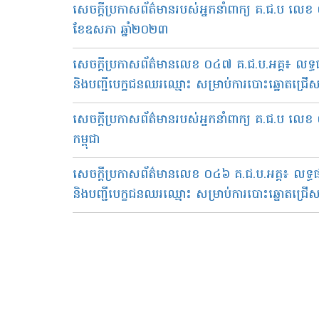
សេចក្តីប្រកាសព័ត៌មានរបស់អ្នកនាំពាក្យ គ​.ជ.ប លេខ 
ខែឧសភា ឆ្នាំ២០២៣
សេចក្តីប្រកាសព័ត៌មានលេខ ០៤៧ គ.ជ.ប.អគ្គ៖ ល
និងបញ្ជីបេក្ខជនឈរឈ្មោះ សម្រាប់ការបោះឆ្នោតជ្រើស
សេចក្តីប្រកាសព័ត៌មានរបស់អ្នកនាំពាក្យ គ.ជ.ប លេខ ០
កម្ពុជា
សេចក្តីប្រកាសព័ត៌មានលេខ ០៤៦ គ.ជ.ប.អគ្គ៖ ល
និងបញ្ជីបេក្ខជនឈរឈ្មោះ សម្រាប់ការបោះឆ្នោតជ្រើស
Pagination