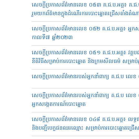
សេចក្តីប្រកាសព័ត៌មានលេខ ០៥៣ គ.ជ.ប.អគ្គ៖ គ.ជ.ប 
រួមយកព័ត៌មានក្នុងដំណើរការបោះឆ្នោតជ្រើសតាំងតំណា
សេចក្តីប្រកាសព័ត៌មានលេខ ០៥២ គ.ជ.ប.អគ្គ៖ អ្នកស
កាលទី៧ ឆ្នាំ២០២៣
សេចក្តីប្រកាសព័ត៌មានលេខ ០៥១ គ.ជ.ប.អគ្គ៖ វគ្គបណ្ដុ
នីតិវិធីសម្រាប់ការបោះឆ្នោត និងក្រមសីលធម៌ សម្រាប់ភ្
សេចក្តីប្រកាសព័ត៌មានរបស់អ្នកនាំពាក្យ គ.ជ.ប លេខ 
សេចក្តីប្រកាសព័ត៌មានរបស់អ្នកនាំពាក្យ គ.ជ.ប លេ
អ្នកសង្កេតការណ៍បោះឆ្នោត
សេចក្តីប្រកាសព័ត៌មានលេខ ០៤៨ គ.ជ.ប.អគ្គ៖ ល
និងបញ្ជីបេក្ខជនឈរឈ្មោះ សម្រាប់ការបោះឆ្នោតជ្រើស