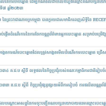
្ធផលនៃការចាប់ឆ្នោត ដើម្បីកំណត់លំដាប់លេខរៀងឈ្មោះគណបក្សនយ
លទី៧ ឆ្នាំ២០២៣
ប នៃព្រះរាជាណាចក្រកម្ពុជា បានក្លាយជាសមាជិកពេញសិទ្ធិនៃ RECE
់ផ្ដើមដំណើរការនៃការចែកបណ្ណព័ត៌មានអ្នកបោះឆ្នោត សម្រាប់បម្រើឱ្
ង្កេតការណ៍បោះឆ្នោតដែលត្រូវសង្កេតមើលដំណើរការបោះឆ្នោត ជ្រើសតា
០៣៤ គ.ជ​.ប ស្តីពី លទ្ធផលនៃកិច្ចប្រជុំរបស់គណៈកម្មាធិការជាតិរៀបច
៣ គ.ជ.ប ស្តីពី កិច្ចប្រជុំផ្សព្វផ្សាយអំពីការរៀបចំ ការផលិតបណ្ណព័
្ធផលបណ្ដោះអាសន្ននៃការចុះបញ្ជីគណបក្សនយោបាយឈរឈ្មោះបោះឆ្នោ