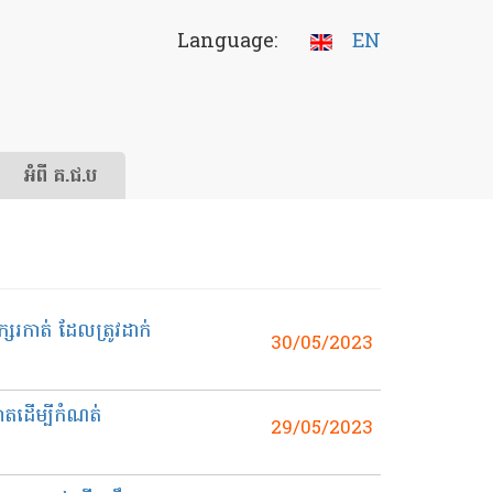
Language:
EN
អំពី គ.ជ.ប
រកាត់ ដែលត្រូវដាក់
30/05/2023
ោតដើម្បីកំណត់
29/05/2023