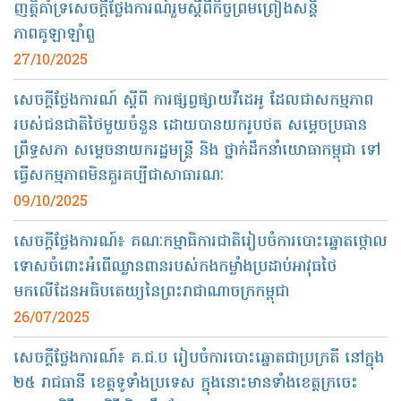
ញត្តិគាំទ្រសេចក្តីថ្លែងការណ៍រួមស្តីពីកិច្ចព្រមព្រៀងសន្តិ
ភាពគូឡាឡាំពួ
27/10/2025
សេចក្ដីថ្លែងការណ៍ ស្ដីពី ការផ្សព្វផ្សាយវីដេអូ ដែលជាសកម្មភាព
របស់ជនជាតិថៃមួយចំនួន ដោយបានយករូបថត សម្តេចប្រធាន
ព្រឹទ្ធសភា សម្តេចនាយករដ្ឋមន្ត្រី និង ថ្នាក់ដឹកនាំយោធាកម្ពុជា ទៅ
ធ្វើសកម្មភាពមិនគួរគប្បីជាសាធារណៈ
09/10/2025
សេចក្ដីថ្លែងការណ៍៖ គណៈកម្មាធិការជាតិរៀបចំការបោះឆ្នោតថ្កោល
ទោសចំពោះអំពើឈ្លានពានរបស់កងកម្លាំងប្រដាប់អាវុធថៃ
មកលើដែនអធិបតេយ្យនៃព្រះរាជាណាចក្រកម្ពុជា
26/07/2025
សេចក្តីថ្លែងការណ៍៖ គ.ជ.ប រៀបចំការបោះឆ្នោតជាប្រក្រតី នៅក្នុង
២៥ រាជធានី ខេត្តទូទាំងប្រទេស ក្នុងនោះមានទាំងខេត្តក្រចេះ