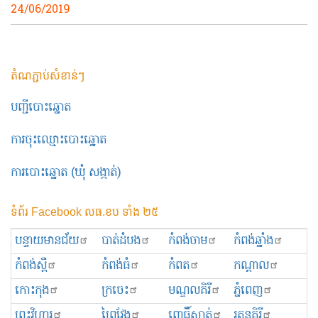
24/06/2019
តំណភ្ជាប់សំខាន់ៗ
បញ្ជីបោះឆ្នោត
ការចុះឈ្មោះបោះឆ្នោត
ការបោះឆ្នោត (ឃុំ សង្កាត់)
ទំព័រ Facebook លធ.ខប ទាំង ២៥
បន្ទាយមានជ័យ
បាត់ដំបង
កំពង់ចាម
កំពង់ឆ្នាំង
កំពង់ស្ពឺ
កំពង់ធំ
កំពត
កណ្ដាល
កោះកុង
ក្រចេះ
មណ្ឌលគិរី
ភ្នំពេញ
ព្រះ​វិហារ
ព្រៃវែង
ពោធិ៍សាត់
រតនគិរី