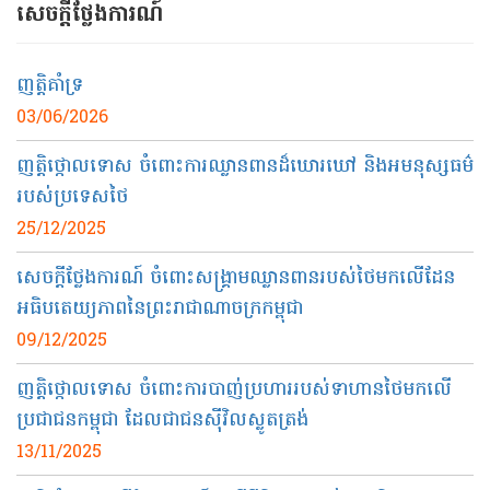
សេចក្ដីថ្លែងការណ៍
ញត្តិ​គាំទ្រ​
03/06/2026
ញត្តិថ្កោលទោស ចំពោះការឈ្លានពានដ៏ឃោរឃៅ និងអមនុស្សធម៌
របស់ប្រទេសថៃ
25/12/2025
សេចក្តីថ្លែងការណ៍ ចំពោះសង្គ្រាមឈ្លានពានរបស់ថៃមកលើដែន
អធិបតេយ្យភាពនៃព្រះរាជាណាចក្រកម្ពុជា
09/12/2025
ញត្តិថ្កោលទោស ចំពោះការបាញ់ប្រហាររបស់ទាហានថៃមកលើ
ប្រជាជនកម្ពុជា ដែលជាជនស៊ីវិលស្លូតត្រង់
13/11/2025