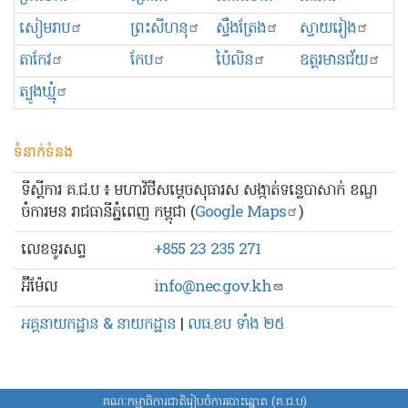
សៀមរាប
ព្រះសីហនុ
ស្ទឹងត្រែង
ស្វាយរៀង
តាកែវ
កែប
ប៉ៃលិន
ឧត្ដរមានជ័យ
ត្បូងឃ្មុំ
ទំនាក់ទំនង
ទីស្ដីការ គ.ជ.ប ៖ មហាវិថីសម្ដេចសុធារស សង្កាត់ទន្លេបាសាក់ ខណ្ឌ
ចំការមន រាជធានីភ្នំពេញ កម្ពុជា (
Google Maps
)
លេខ​ទូរសព្ទ
+855 23 235 271
អ៊ីម៉ែល
info@nec.gov.kh
អគ្គនាយកដ្ឋាន & នាយកដ្ឋាន
|
លធ.ខប ទាំង ២៥
គណៈកម្មាធិការជាតិរៀបចំការបោះឆ្នោត (គ.ជ.ប)