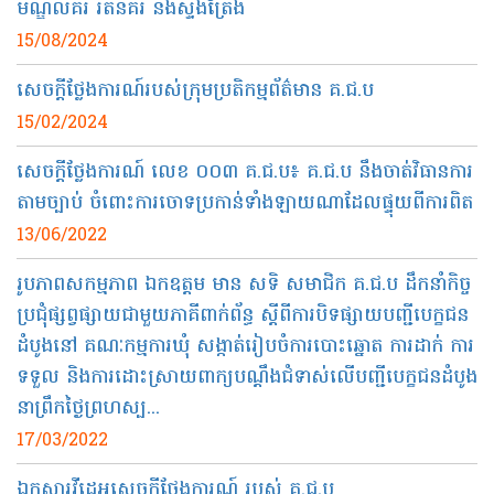
មណ្ឌលគិរី រតនគិរី និងស្ទឹងត្រែង
15/08/2024
សេចក្ដីថ្លែងការណ៍របស់ក្រុមប្រតិកម្មព័ត៌មាន គ.ជ.ប
15/02/2024
សេចក្ដីថ្លែងការណ៍ លេខ ០០៣ គ.ជ.ប៖ គ.ជ.ប នឹងចាត់វិធានការ
តាមច្បាប់ ចំពោះការចោទប្រកាន់ទាំងឡាយណាដែលផ្ទុយពីការពិត
13/06/2022
រូបភាពសកម្មភាព ឯកឧត្ដម មាន សទិ សមាជិក គ.ជ.ប ដឹកនាំកិច្ច
ប្រជុំផ្សព្វផ្សាយជាមួយភាគីពាក់ព័ន្ធ ស្ដីពីការបិទផ្សាយបញ្ជីបេក្ខជន
ដំបូងនៅ គណៈកម្មការឃុំ សង្កាត់រៀបចំការបោះឆ្នោត ការដាក់ ការ
ទទួល និងការដោះស្រាយពាក្យបណ្តឹងជំទាស់លើបញ្ជីបេក្ខជនដំបូង
នាព្រឹកថ្ងៃព្រហស្ប...
17/03/2022
ឯកសារវីដេអូសេចក្តីថ្លែងការណ៍ របស់ គ.​ជ.ប