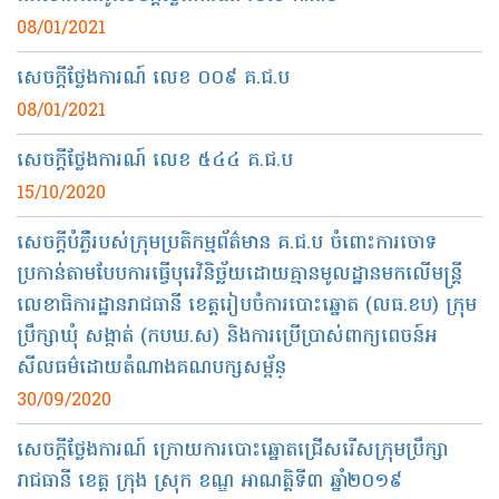
08/01/2021
សេចក្ដីថ្លែងការណ៍ លេខ ០០៩ គ.ជ.ប
08/01/2021
សេចក្ដីថ្លែងការណ៍ លេខ ៥៤៤ គ.ជ.ប
15/10/2020
សេចក្តីបំភ្លឺរបស់ក្រុមប្រតិកម្មព័ត៌មាន គ.ជ.ប ចំពោះការចោទ
ប្រកាន់តាមបែបការធ្វើបុរេវិនិច្ឆ័យដោយគ្មានមូលដ្ឋានមកលើមន្ត្រី
លេខាធិការដ្ឋានរាជធានី ខេត្តរៀបចំការបោះឆ្នោត (លធ.ខប) ក្រុម
ប្រឹក្សាឃុំ សង្កាត់ (កបឃ.ស) និងការប្រើប្រាស់ពាក្យពេចន៍អ
សីលធម៌ដោយតំណាងគណបក្សសម្ព័ន្
30/09/2020
សេចក្ដីថ្លែងការណ៍​ ក្រោយការបោះឆ្នោត​ជ្រើសរើស​ក្រុមប្រឹក្សា​
រាជធានី ខេត្ត ក្រុង ស្រុក ខណ្ឌ អាណត្តិ​ទី​៣ ឆ្នាំ​២០១៩