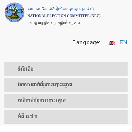
Skip
គណៈកម្មាធិការជាតិរៀបចំការបោះឆ្នោត (គ.ជ.ប)
to
NATIONAL ELECTION COMMITTEE (NEC)
main
ឯករាជ្យ អព្យាក្រឹត សច្ចៈ យុត្តិធម៌ តម្លាភាព
content
Language:
EN
ទំព័រ​ដើម
ឯកសារ​ពាក់ព័ន្ធ​ការ​បោះឆ្នោត
​ភាគីពាក់ព័ន្ធ​​ការ​បោះឆ្នោត
អំពី គ.ជ.ប