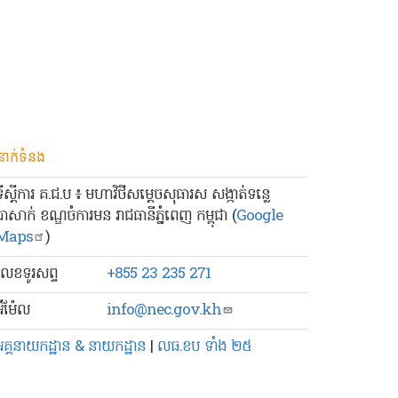
នាក់ទំនង
ទីស្ដីការ គ.ជ.ប ៖ មហាវិថីសម្ដេចសុធារស សង្កាត់ទន្លេ
បាសាក់ ខណ្ឌចំការមន រាជធានីភ្នំពេញ កម្ពុជា (
Google
Maps
)
លេខ​ទូរសព្ទ
+855 23 235 271
៊ីម៉ែល
info@nec.gov.kh
អគ្គនាយកដ្ឋាន & នាយកដ្ឋាន
|
លធ.ខប ទាំង ២៥