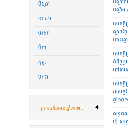
បណ្ដាល​ម
មិថុនា
បណ្ដឹង ស
ឧសភា
សេចក្ដី​
ល្ងាច​​ថ្
មេសា
បោះ​ឆ្នោ
មីនា
សេច​ក្ដ
ចំ​កិច្ច​
កុម្ភៈ
នៅ​តាម​ភូ
មករា
សេចក្តី
អាសន្ន​ន
ឆ្នាំ​២
ប្រកាសព័ត៌មាន ឆ្នាំ២០២៤
លទ្ធផល​​
ឃុំ​ សង្ក