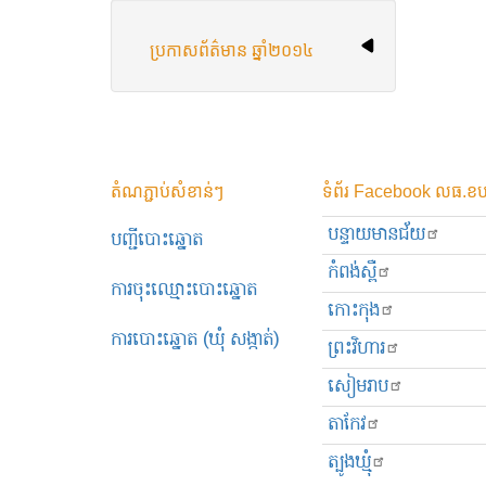
ប្រកាស​ព័ត៌មាន ឆ្នាំ​២០១៤
តំណភ្ជាប់សំខាន់ៗ
ទំព័រ Facebook លធ.ខប
បន្ទាយមានជ័យ
បញ្ជីបោះឆ្នោត
កំពង់ស្ពឺ
ការចុះឈ្មោះបោះឆ្នោត
កោះកុង
ការបោះឆ្នោត (ឃុំ សង្កាត់)
ព្រះ​វិហារ
សៀមរាប
តាកែវ
ត្បូងឃ្មុំ