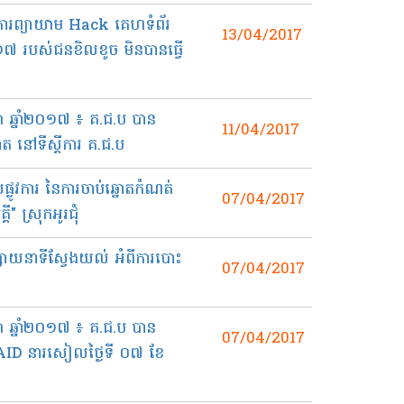
 ៖ ការ​ព្យាយាម​ Hack គេហទំព័រ
13/04/2017
​ជន​ខិល​ខូច​ មិន​បាន​ធ្វើ​​​
សា ឆ្នាំ២០១៧ ៖ គ.ជ.ប បាន​
11/04/2017
ត​ នៅទី​ស្ដី​ការ​ គ.ជ.ប
ផ្លូវ​ការ​ នៃ​ការ​ចាប់​ឆ្នោត​កំណត់​
07/04/2017
 ស្រុក​​អូរជុំ
យ​នាទី​ស្វែង​យល់​ អំពី​ការ​បោះ​
07/04/2017
ា ឆ្នាំ២០១៧​ ៖ គ.ជ.ប បាន​
07/04/2017
SAID នា​រសៀល​​ថ្ងៃទី ០៧ ខែ​