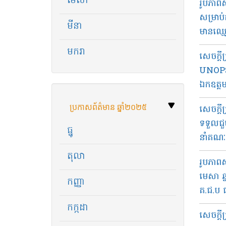
មេសា
រូបភាព​
សម្រាប
មីនា
មានឈ្មោះ
មករា
សេច​ក្ដ
UNOPS 
ឯកឧត្តម
ប្រកាសព័ត៌មាន ឆ្នាំ​២០២៥
សេច​ក្ដ
ទទួល​ជួ
ធ្នូ
នាំ​គណៈ​
តុលា
រូប​ភាព​
មេសា ឆ្
កញ្ញា
គ.ជ.ប ជា
កក្កដា
សេច​ក្ដ