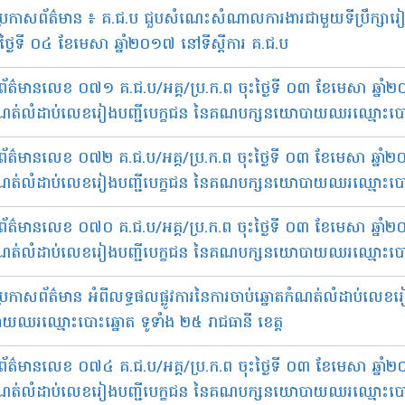
​ប្រកាស​ព័ត៌មាន​ ៖ គ.ជ.ប ជួប​សំណេះ​សំណាល​ការងារ​ជាមួយ​ទីប្រឹក្សា​រៀ
ងៃទី ០៤ ខែមេសា​ ឆ្នាំ២០១៧ នៅ​ទីស្ដីការ​ គ.ជ.ប
័ត៌មានលេខ ០៧១ គ.ជ.ប/អគ្គ/ប្រ.ក.ព ចុះថ្ងៃទី ០៣ ខែមេសា ឆ្នាំ២
ំណត់លំដាប់លេខរៀងបញ្ជីបេក្ខជន នៃគណបក្សនយោបាយឈរឈ្មោះបោះឆ្
័ត៌មានលេខ ០៧២ គ.ជ.ប/អគ្គ/ប្រ.ក.ព ចុះថ្ងៃទី ០៣ ខែមេសា ឆ្នាំ២
ំណត់លំដាប់លេខរៀងបញ្ជីបេក្ខជន នៃគណបក្សនយោបាយឈរឈ្មោះបោះឆ្
័ត៌មានលេខ ០៧០ គ.ជ.ប/អគ្គ/ប្រ.ក.ព ចុះថ្ងៃទី ០៣ ខែមេសា ឆ្នាំ២
ំណត់លំដាប់លេខរៀងបញ្ជីបេក្ខជន នៃគណបក្សនយោបាយឈរឈ្មោះបោះឆ
ប្រកាសព័ត៌មាន អំពី​លទ្ធផល​ផ្លូវ​ការ​នៃ​ការ​ចាប់​ឆ្នោត​កំណត់​លំដាប់​លេខ​
ឈរ​ឈ្មោះ​បោះ​ឆ្នោត ទូទាំង ២៥ រាជធានី ខេត្ត
័ត៌មានលេខ ០៧៤ គ.ជ.ប/អគ្គ/ប្រ.ក.ព ចុះថ្ងៃទី ០៣ ខែមេសា ឆ្នាំ២
ំណត់លំដាប់លេខរៀងបញ្ជីបេក្ខជន នៃគណបក្សនយោបាយឈរឈ្មោះបោះឆ្