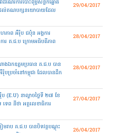
ីដំណើរការបោះពុម្ពសន្លឹកឆ្នោត
29/04/2017
ាំ២០១៧ ដល់គណបក្សនយោបាយដែល
សហភាព អឺរ៉ុប ជប៉ុន អង្គការ
28/04/2017
ារ គ.ជ.ប ក្រោមអធិបតីភាព
ំណាង​ឯកឧត្តម​ប្រធាន គ.ជ.ប បាន​
28/04/2017
​ប្រចាំ​នៅ​កម្ពុជា ដែល​បាន​ដឹក​
៉ុប (E.U) នា​ល្ងាច​ថ្ងៃទី ២៧ ខែ​
27/04/2017
 ទេព នីថា អគ្គលេខាធិការ
​រាប គ.ជ.ប បាន​បិទ​វគ្គ​បណ្ដុះ​
26/04/2017