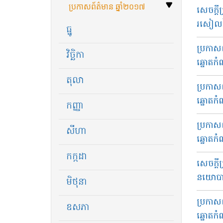
ប្រកាសព័ត៌មាន​ ឆ្នាំ​២០១៧
សេច​ក្ដី
រសៀល​ថ្
ធ្នូ
ប្រកាសព
វិច្ឆិកា
ឆ្នោតក
តុលា
ប្រកាសព
ឆ្នោតក
កញ្ញា
ប្រកាសព
សីហា
ឆ្នោតក
កក្កដា
សេចក្តី​
នយោបាយ​
មិថុនា
ប្រកាសព
ឧសភា
ឆ្នោតក