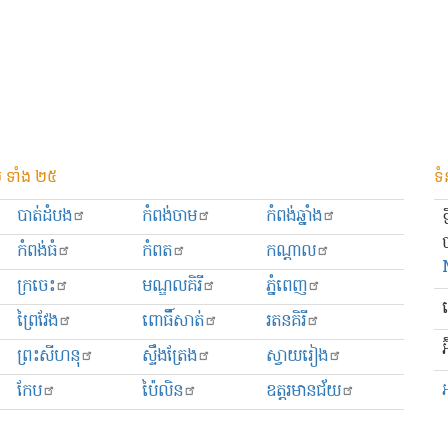
 ទាំង ២៥
ទំ
បាត់ដំបង
កំពង់ចាម
កំពង់ឆ្នាំង
កំពង់ធំ
កំពត
កណ្ដាល
ក្រចេះ
មណ្ឌលគិរី
ភ្នំពេញ
ព្រៃវែង
ពោធិ៍សាត់
រតនគិរី
អ
ព្រះសីហនុ
ស្ទឹងត្រែង
ស្វាយរៀង
កែប
ប៉ៃលិន
ឧត្ដរមានជ័យ