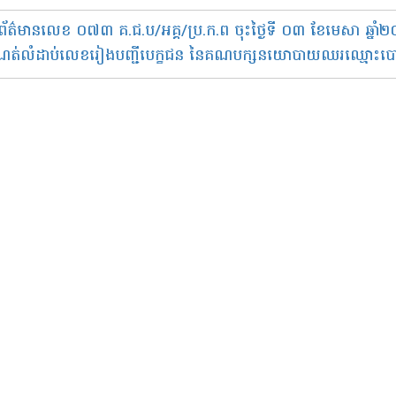
័ត៌មានលេខ ០៧៣ គ.ជ.ប/អគ្គ/ប្រ.ក.ព ចុះថ្ងៃទី ០៣ ខែមេសា ឆ្នាំ២
ំណត់លំដាប់លេខរៀងបញ្ជីបេក្ខជន នៃគណបក្សនយោបាយឈរឈ្មោះបោះឆ្ន