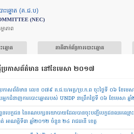
បោះឆ្នោត (គ.ជ.ប)
OMMITTEE (NEC)
តម្លាភាព
ោះឆ្នោត
​ភាគីពាក់ព័ន្ធ​​ការ​បោះឆ្នោត
ដីប្រកាសព័ត៌មាន​ នៅខែមេសា ២០១៧
ី​ប្រកាស​ព័ត៌មាន លេខ​ ០៧៩ គ.ជ.ប/អគ្គ/ប្រ.ក.ព ចុះថ្ងៃទី ០៦ ខែ​មេស
​អ្នក​ជំនាញ​ការ​បោះ​ឆ្នោត​​របស់​ UNDP នា​ព្រឹក​​ថ្ងៃទី ០៦ ខែ​មេសា​ ឆ្ន
នួន​បេក្ខជន នៃ​គណបក្ស​នយោបាយ​ដែល​បាន​ចុះ​បញ្ជី​បេក្ខជន​ឈរ​ឈ្មោះ​បោះ​ឆ
ាត់​ អាណត្តិ​ទី៣ ឆ្នាំ២០១២ ចំនួន ២៤ រាជធានី ខេត្ត