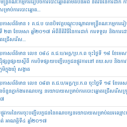
ន្ត្រី​គណៈកម្មការ​រៀប​ចំការ​បោះ​ឆ្នោត​តាម​តំបន់​អំពី នីតិវិធី​នៃការ​ដាក់
ម្រាប់​ការ​បោះ​ឆ្នោត​...
ប្រកាស​ព័ត៌​មាន ៖ គ.ជ.ប បាន​បិទ​វគ្គ​បណ្តុះ​បណ្តាល​មន្ត្រី​គណៈកម្មការ​រៀប
ងៃទី ២៣ ខែ​មេសា ឆ្នាំ​២០១៧ អំពី​នីតិ​វិធី​នៃ​ការ​ដាក់​ ការ​ទទួល និង​ការ​ដោះ
ត​ជ្រើស​រើស​...
ី​ប្រកាស​ព័ត៌មាន​ លេខ ០៨៤ គ.ជ.ប/អគ្គ/ប្រ.ក.ព ចុះថ្ងៃទី ១៨ ខែ​មេ
ប្រជុំ​ផ្សព្វ​ផ្សាយ​ស្ដីពី ការ​បិទ​ផ្សាយ​បញ្ជី​បេក្ខ​ជន​ផ្លូវ​ការ​នៅ​ គឃ.សប និង​កា
មិ​ក្នុង​ឃុំ​ សង្កាត
​ប្រកាស​​ព័ត៌មាន លេខ ០៨៣ គ.ជ.ប/អគ្គ/ប្រ.ក.ព ចុះ​ថ្ងៃទី ១៨ ខែមេស
ៃ​ចំនួន​ភ្នាក់​ងារ​គណបក្ស ​នយោបាយ​សម្រាប់​ការ​បោះ​ឆ្នោត​ជ្រើស​រើស​ក្រុម​ប្
០១៧
ផ្លូវ​ការ​នៃ​ការ​ចុះ​បញ្ជី​បេក្ខជន​នៃ​គណបក្ស​នយោបាយ​សម្រាប់​ឈរ​ឈ្មោះ​បោះ
ាត់​ អាណត្តិ​ទី​៤ ឆ្នាំ​២០១៧