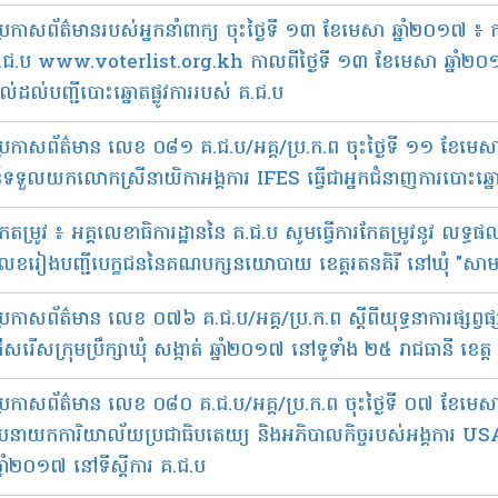
​ប្រកាស​ព័ត៌​មាន​របស់​អ្នក​នាំ​ពាក្យ​ ចុះថ្ងៃទី ១៣ ខែ​មេសា ឆ្នាំ​២០១៧
ជ.ប www.voterlist.org.kh កាលពី​ថ្ងៃទី ១៣ ខែមេសា ឆ្នាំ២០១៧ របស់
ល់​ដល់​បញ្ជី​បោះ​ឆ្នោត​ផ្លូវ​ការ​របស់ គ.ជ.ប
ី​ប្រ​កាស​ព័ត៌​មាន លេខ ០៨១ គ.ជ.ប/អគ្គ/ប្រ.ក.ព ចុះថ្ងៃទី ១១ ខែ​មេ
​ទទួល​យក​លោក​ស្រី​​នាយិកា​អង្គ​ការ​ IFES ធ្វើ​ជា​អ្នក​ជំនាញ​ការ​បោះ​ឆ្នោ
កែ​តម្រូវ​ ៖ អគ្គ​លេខា​ធិការ​ដ្ឋាន​នៃ​ គ.ជ.ប​ សូម​ធ្វើ​ការ​កែ​តម្រូវ​នូវ លទ្ធផល​
េខ​រៀង​បញ្ជី​បេក្ខជន​នៃ​គណបក្ស​នយោបាយ​ ខេត្ត​រតនគិរី នៅឃុំ "សាមគ្គី"
្រកាសព័ត៌មាន លេខ ០៧៦ គ.ជ.ប/អគ្គ/ប្រ.ក.ព ស្ដីពី​​យុទ្ធនាការ​ផ្សព្វផ្សា
រើសរើស​ក្រុមប្រឹក្សា​ឃុំ សង្កាត់ ឆ្នាំ​២០១៧ នៅទូទាំង ២៥​​ រាជធានី ខេត្ត
ី​ប្រកាស​ព័ត៌មាន លេខ​ ០៨០ គ.ជ.ប/អគ្គ/ប្រ.ក.ព ចុះថ្ងៃទី ០៧ ខែ​មេស
ប​នាយក​ការិយាល័យ​ប្រជាធិប​តេយ្យ​ និង​អភិបាល​កិច្ច​របស់​អង្គ​ការ​ U
នាំ២០១៧ នៅ​ទីស្ដី​ការ​ គ.ជ.ប