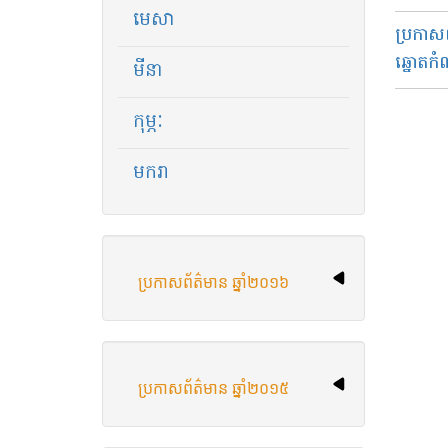
មេសា
ប្រកាសព
ឆ្នោតក
មីនា
កុម្ភៈ
មករា
ប្រកាសព័ត៌មាន​ ឆ្នាំ​២០១៦
ប្រកាសព័ត៌មាន ឆ្នាំ​២០១៥