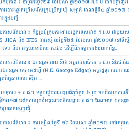
សកម្ម​ភាព ៖ នាព្រឹកថ្ងៃទី២៩ ខែមេសា ឆ្នាំ២០១៧ គ.ជ.ប បានបង្ហាញអំព
់ការបោះឆ្នោតជ្រើសរើសក្រុមប្រឹក្សាឃុំ សង្កាត់ អាណត្តិទី៤ ឆ្ន
ក្នុងបញ្ជី
ី​ប្រ​កាស​ព័ត៌មាន ៖ កិច្ចប្រជុំក្រុមការងារបច្ចេកទេសរវាង គ.ជ.ប ជាមួយ
JICA និង IFES នារសៀលថ្ងៃទី២៥ ខែមេសា ឆ្នាំ២០១៧ នៅទីស្ដីក
 ទេព នីថា អគ្គលេខាធិការ គ.ជ.ប ដើម្បីពិភាក្សាការងារពាក់ព័ន្ធ..
ី​ប្រកាស​ព័ត៌​មាន ៖ ឯកឧត្តម ទេព នីថា អគ្គលេខាធិការ គ.ជ.ប និង​ជា​ត
ប​ឯកឧត្តម ចច អេដហ្គឺ (H.E. George Edgar) អគ្គ​រដ្ឋ​ទូត​សហភាព​អឺរ៉ុប
ប្រតិភូ​សហភាព​អឺរ៉ុប ...
សកម្ម​ភាព​ ៖ គ.ជ.ប ទទួល​ជួប​​គណៈ​ប្រតិ​ភូ​ចំនួន ៦ រូប មក​ពី​​សហភាពអ៊ឺរ
នាំ​២០១៧ នៅសាលប្រជុំអគ្គលេខាធិការដ្ឋាន គ.ជ.ប ដែលមាន ឯកឧត្ដម
ប្រធានអង្គប្រជុំ
ី​ប្រកាស​ព័ត៌មាន ៖ នា​​​រសៀលថ្ងៃទី ២៦ ខែមេសា ឆ្នាំ២០១៧ នៅ​ខេត្ត​សៀម