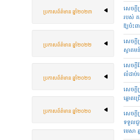
សេច​ក្ដី
ប្រកាសព័ត៌មាន ឆ្នាំ២០២៣
របស់ គ.
ឱ្យ​ប៉ះពា
សេច​ក្ដ
ប្រកាសព័ត៌មាន ឆ្នាំ២០២២
ស្វាគមន៍
សេច​ក្តី​
លំដាប់​ល
ប្រកាសព័ត៌មាន ឆ្នាំ២០២១
សេចក្ដីប
ឆ្នោត​ជ្
ប្រកាសព័ត៌មាន ឆ្នាំ​២០២០
សេច​ក្ដ
ទទួល​ជួ
មេសា​ ឆ្