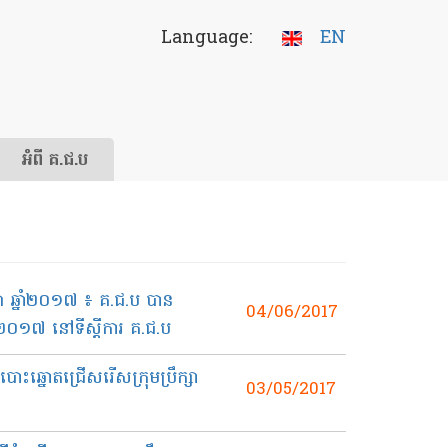
Language:
EN
អំពី គ.ជ.ប
ា ឆ្នាំ២០១៧​ ៖ គ.ជ.ប បាន​
04/06/2017
ាំ២០១៧ នៅ​ទីស្ដី​ការ​ គ.ជ.ប
្នោត​​ជ្រើស​រើស​ក្រុម​ប្រឹក្សា​
03/05/2017