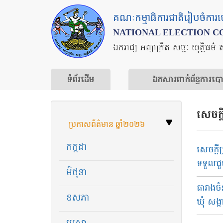
Skip
គណៈកម្មាធិការជាតិរៀបចំការ
to
NATIONAL ELECTION C
main
ឯករាជ្យ អព្យាក្រឹត សច្ចៈ យុត្តិធម៌ 
content
ទំព័រ​ដើម
ឯកសារ​ពាក់ព័ន្ធ​ការ​ប
សេចក្
ប្រកាសព័ត៌មាន ឆ្នាំ២០២៦
កក្កដា
សេច​ក្ដ
ទទួល​ជួប
មិថុនា
តារាង​ចំ
ឧសភា
ឃុំ សង្ក