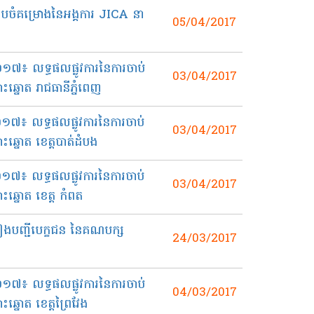
ប​ចំ​គម្រោង​នៃ​អង្គការ​ JICA នា
05/04/2017
០១៧៖ លទ្ធផលផ្លូវការនៃការចាប់
03/04/2017
នោត រាជធានីភ្នំពេញ
០១៧៖ លទ្ធផលផ្លូវការនៃការចាប់
03/04/2017
នោត ខេត្តបាត់ដំបង
០១៧៖ លទ្ធផលផ្លូវការនៃការចាប់
03/04/2017
្នោត ខេត្ត កំពត
រៀង​បញ្ជី​បេក្ខជន នៃ​គណបក្ស​
24/03/2017
០១៧៖ លទ្ធផលផ្លូវការនៃការចាប់
04/03/2017
នោត ខេត្តព្រៃវែង