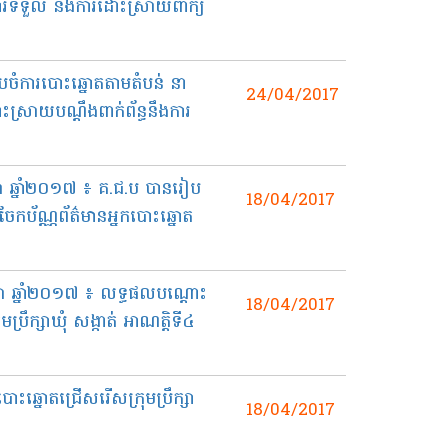
 ការ​ទទួល និង​ការ​ដោះ​ស្រាយ​ពាក្យ​
​ចំការ​បោះ​ឆ្នោត​តាម​តំបន់ នា​​
24/04/2017
​ស្រាយ​បណ្តឹង​ពាក់​ព័ន្ធ​នឹង​ការ​
សា ឆ្នាំ២០១៧ ៖ គ.ជ.ប បាន​រៀប​
18/04/2017
រ​ចែក​ប័ណ្ណ​ព័ត៌​មាន​អ្នក​បោះ​ឆ្នោត​
ា ឆ្នាំ​២០១៧ ៖ លទ្ធផល​បណ្ដោះ​
18/04/2017
រឹក្សា​ឃុំ​ សង្កាត់​ អាណត្តិ​ទី​៤
​ឆ្នោត​ជ្រើស​រើស​ក្រុម​ប្រឹក្សា​
18/04/2017