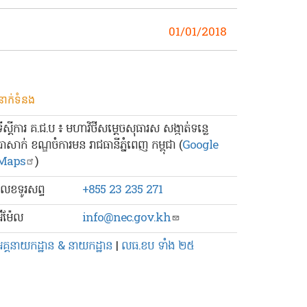
01/01/2018
នាក់ទំនង
ទីស្ដីការ គ.ជ.ប ៖ មហាវិថីសម្ដេចសុធារស សង្កាត់ទន្លេ
បាសាក់ ខណ្ឌចំការមន រាជធានីភ្នំពេញ កម្ពុជា (
Google
Maps
)
លេខ​ទូរសព្ទ
+855 23 235 271
៊ីម៉ែល
info@nec.gov.kh
អគ្គនាយកដ្ឋាន & នាយកដ្ឋាន
|
លធ.ខប ទាំង ២៥