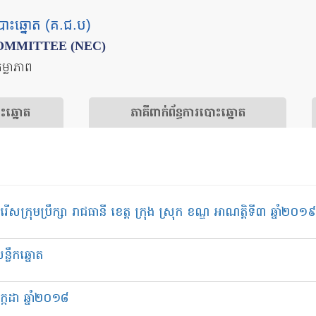
បោះឆ្នោត (គ.ជ.ប)
OMMITTEE (NEC)
តម្លាភាព
ោះឆ្នោត
​ភាគីពាក់ព័ន្ធ​​ការ​បោះឆ្នោត
្រុមប្រឹក្សា​ រាជធានី ខេត្ត ក្រុង ស្រុក ខណ្ឌ អាណត្តិ​ទី​៣ ឆ្នាំ​២០១៩
្លឹកឆ្នោត
កដា ឆ្នាំ​២០១៨