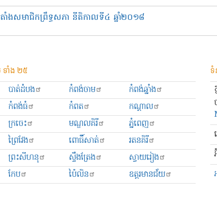
តាំង​សមាជិកព្រឹទ្ធសភា នីតិកាលទី​៤ ឆ្នាំ​២០១៨
 ទាំង ២៥
ទំ
បាត់ដំបង
កំពង់ចាម
កំពង់ឆ្នាំង
កំពង់ធំ
កំពត
កណ្ដាល
ក្រចេះ
មណ្ឌលគិរី
ភ្នំពេញ
ព្រៃវែង
ពោធិ៍សាត់
រតនគិរី
អ
ព្រះសីហនុ
ស្ទឹងត្រែង
ស្វាយរៀង
កែប
ប៉ៃលិន
ឧត្ដរមានជ័យ