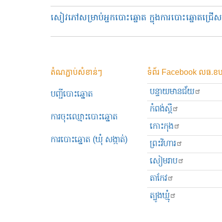
សៀវភៅ​សម្រាប់​​អ្នកបោះឆ្នោត​ ក្នុងការបោះឆ្នោតជ្រើស
តំណភ្ជាប់សំខាន់ៗ
ទំព័រ Facebook លធ.ខប
បន្ទាយមានជ័យ
បញ្ជីបោះឆ្នោត
កំពង់ស្ពឺ
ការចុះឈ្មោះបោះឆ្នោត
កោះកុង
ការបោះឆ្នោត (ឃុំ សង្កាត់)
ព្រះ​វិហារ
សៀមរាប
តាកែវ
ត្បូងឃ្មុំ