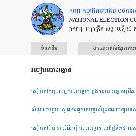
Skip
គណៈកម្មាធិការជាតិរៀបចំការ
to
NATIONAL ELECTION C
main
ឯករាជ្យ អព្យាក្រឹត សច្ចៈ យុត្តិធម៌ 
content
ទំព័រ​ដើម
ឯកសារ​ពាក់ព័ន្ធ​ការ​ប
របៀបបោះឆ្នោត
សៀវភៅសម្រាប់អ្នកបោះឆ្នោត ក្នុងការបោះឆ្នោតជ្រើសរើស​ក
សំណួរ-ចម្លើយ ស្ដីពី​ការគូសសញ្ញា​គាំទ្រគណបក្សលើសន
សៀវភៅណែនាំ​ អំពីរបៀបបោះឆ្នោត នៅថ្ងៃទី​២៩ ខែ​កក្