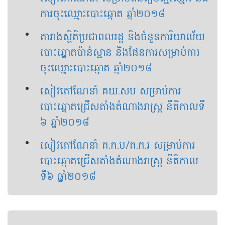
ការ​ចុះឈ្មោះ​បោះឆ្នោត​ ​ឆ្នាំ២០១៨​
តារាងស្ថិតិប្រជាពលរដ្ឋ និងចំនួនការិយាល័យ
បោះឆ្នោតប៉ាន់ស្មាន និងផែនការសម្រាប់ការ
ចុះឈ្មោះបោះឆ្នោត ឆ្នាំ២០១៨
សៀវភៅ​ណែនាំ​ ​គឃ.សប​ ​សម្រាប់​ការ​
បោះឆ្នោត​​ជ្រើស​តាំង​​តំណាង​រាស្ត្រ​ ​នីតិកាល​​ទី​
៦​ ​ឆ្នាំ​២០១៨​
សៀវភៅ​ណែនាំ​ ​គ.ក.ប​/​គ.ក.រ​ ​សម្រាប់​ការ
បោះឆ្នោត​ជ្រើសតាំង​តំណាងរាស្ត្រ​ ​នីតិកាល​
ទី៦​ ​ឆ្នាំ២០១៨​