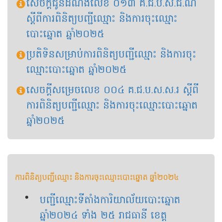
សេចក្ដីជូនដំណឹងលេខ ០១៣​ គ.ជ.ប.ស.ជ.ណ
ស្ដីពីការពិនិត្យបញ្ជីឈ្មោះ និងការចុះឈ្មោះ
បោះឆ្នោត ឆ្នាំ២០២៥
ប្រតិទិនសម្រាប់ការពិនិត្យបញ្ជីឈ្មោះ និងការចុះ
ឈ្មោះបោះឆ្នោត ឆ្នាំ២០២៥
សេចក្ដីសម្រេចលេខ​ ០០៤​ គ.ជ.ប.ស.ស.រ ស្តីពី
ការពិនិត្យបញ្ជីឈ្មោះ និងការចុះឈ្មោះបោះឆ្នោត
ឆ្នាំ២០២៥
ការពិនិត្យបញ្ជីឈ្មោះ និងការចុះឈ្មោះបោះឆ្នោត ឆ្នាំ២០២៤
បញ្ជីឈ្មោះទីតាំងការិយាល័យបោះឆ្នោត
ឆ្នាំ២០២៤ ទាំង ២៥ រាជធានី ខេត្ត