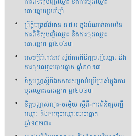
ការពិនិត្យបញ្ជីឈ្មោះ និងការចុះឈ្មោះ
បោះឆ្នោតប្រចាំឆ្នាំ
ព្រឹត្តិបត្រព័ត៌មាន គ.ជ.ប ក្នុងដំណាក់កាលនៃ
ការពិនិត្យបញ្ជីឈ្មោះ និងការចុះឈ្មោះ
បោះឆ្នោត ឆ្នាំ២០២៣
សេចក្តីអំពាវនាវ ស្តីពីការពិនិត្យបញ្ជីឈ្មោះ និង
ការចុះឈ្មោះបោះឆ្នោត ឆ្នាំ២០២៣
ខិត្តបណ្ណស្ដីពីឯកសារសម្រាប់ប្រើប្រាស់ក្នុងការ
ចុះឈ្មោះបោះឆ្នោត ឆ្នាំ២០២៣
ខិត្តបណ្ណសំណួរ-ចម្លើយ ស្តីពី«ការពិនិត្យបញ្ជី
ឈ្មោះ និងការចុះឈ្មោះបោះឆ្នោត
ឆ្នាំ២០២៣»