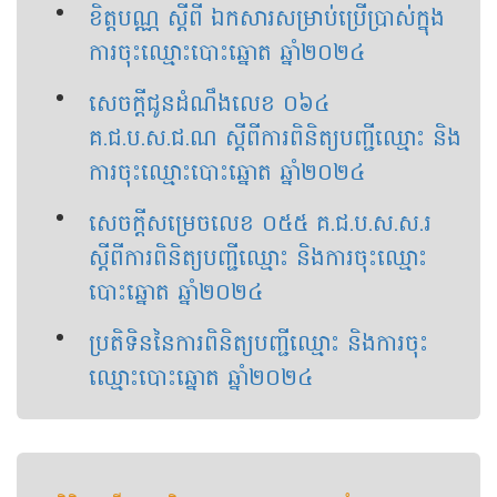
ខិត្តបណ្ណ ស្តីពី ឯកសារសម្រាប់ប្រើប្រាស់ក្នុង
ការចុះឈ្មោះបោះឆ្នោត ឆ្នាំ២០២៤
សេចក្ដីជូនដំណឹងលេខ ០៦៤
គ.ជ.ប.ស.ជ.ណ ស្ដីពីការពិនិត្យបញ្ជីឈ្មោះ និង
ការចុះឈ្មោះបោះឆ្នោត ឆ្នាំ២០២៤
សេចក្ដីសម្រេចលេខ ០៥៥ គ.ជ.ប.ស.ស.រ
ស្ដីពីការពិនិត្យបញ្ជីឈ្មោះ និងការចុះឈ្មោះ
បោះឆ្នោត ឆ្នាំ២០២៤
ប្រតិទិននៃការពិនិត្យបញ្ជីឈ្មោះ និងការចុះ
ឈ្មោះបោះឆ្នោត ឆ្នាំ២០២៤