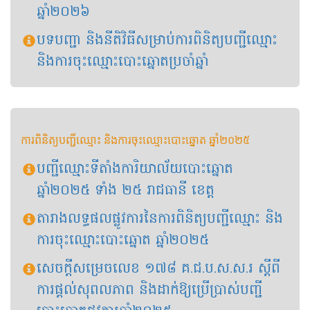
ឆ្នាំ២០២៦
បទបញ្ជា និងនីតិវិធីសម្រាប់ការពិនិត្យបញ្ជីឈ្មោះ
និងការចុះឈ្មោះបោះឆ្នោតប្រចាំឆ្នាំ
ការពិនិត្យបញ្ជីឈ្មោះ និងការចុះឈ្មោះបោះឆ្នោត ឆ្នាំ២០២៥
បញ្ជីឈ្មោះទីតាំងការិយាល័យបោះឆ្នោត
ឆ្នាំ២០២៥ ទាំង ២៥ រាជធានី ខេត្ត
តារាងលទ្ធផលផ្លូវការនៃការពិនិត្យបញ្ជីឈ្មោះ និង
ការចុះឈ្មោះបោះឆ្នោត ឆ្នាំ២០២៥
សេចក្តីសម្រេចលេខ​ ១៧៨ គ.ជ.ប.ស.ស.រ ស្តីពី
ការផ្តល់សុពលភាព និងដាក់ឱ្យប្រើប្រាស់បញ្ជី