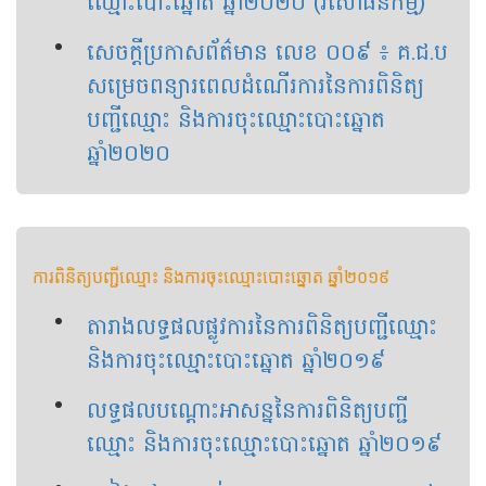
ឈ្មោះបោះឆ្នោត ឆ្នាំ​២០២០ (វិសោធនកម្ម)
សេចក្តីប្រកាសព័ត៌មាន លេខ ០០៩ ៖ គ.ជ.ប
សម្រេចពន្យារពេលដំណើរការនៃការពិនិត្យ
បញ្ជីឈ្មោះ និងការចុះឈ្មោះបោះឆ្នោត
ឆ្នាំ២០២០
ការពិនិត្យបញ្ជីឈ្មោះ និងការចុះឈ្មោះបោះឆ្នោត ឆ្នាំ២០១៩
តារាងលទ្ធផល​ផ្លូវការ​នៃ​ការពិនិត្យបញ្ជីឈ្មោះ​
និង​ការចុះឈ្មោះបោះឆ្នោត​ ឆ្នាំ​២០១៩
លទ្ធផលបណ្ដោះអាសន្ន​នៃ​ការពិនិត្យ​បញ្ជី​
ឈ្មោះ និង​ការចុះឈ្មោះបោះឆ្នោត ឆ្នាំ​២០១៩