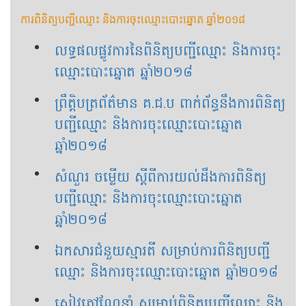
ការពិនិត្យបញ្ជីឈ្មោះ និងការចុះឈ្មោះបោះឆ្នោត ឆ្នាំ២០១៨
លទ្ធផលផ្លូវការនៃ​ពិនិត្យបញ្ជីឈ្មោះ និងការចុះ
ឈ្មោះ​បោះឆ្នោត ឆ្នាំ​២០១៨
ព្រឹត្តិបត្រ​ព័ត៌មាន​ ​គ.ជ.ប​ ​ពាក់ព័ន្ធ​នឹង​ការពិនិត្យ​
បញ្ជី​ឈ្មោះ​ ​និង​ការ​ចុះឈ្មោះ​បោះឆ្នោត​ ​
ឆ្នាំ២០១៨
សំណួរ ចម្លើយ ស្ដីពីការយល់ដឹងការពិនិត្យ
បញ្ជីឈ្មោះ និងការចុះឈ្មោះបោះឆ្នោត
ឆ្នាំ២០១៨
ឯកសារជំនួយស្មារតី សម្រាប់​ការពិនិត្យបញ្ជី
ឈ្មោះ និង​ការចុះឈ្មោះបោះឆ្នោត ឆ្នាំ២០១៨
សៀវភៅ​ណែនាំ​ ​សម្រាប់​ពិនិត្យ​បញ្ជី​ឈ្មោះ​ ​និង​