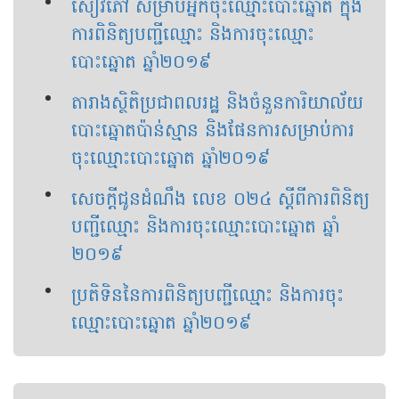
សៀវភៅ​ សម្រាប់​អ្នកចុះឈ្មោះបោះឆ្នោត ក្នុង​
ការពិនិត្យបញ្ជីឈ្មោះ និង​ការចុះឈ្មោះ
បោះឆ្នោត ឆ្នាំ​២០១៩
តារាងស្ថិតិ​ប្រជាពលរដ្ឋ​ និង​ចំនួន​ការិយាល័យ​
បោះឆ្នោត​ប៉ាន់ស្មាន និង​ផែនការ​សម្រាប់​ការ
ចុះឈ្មោះបោះឆ្នោត ឆ្នាំ​២០១៩
សេចក្ដីជូនដំណឹង លេខ ០២៤​ ស្ដីពី​ការពិនិត្យ
បញ្ជីឈ្មោះ និង​ការចុះឈ្មោះបោះឆ្នោត ឆ្នាំ​
២០១៩
ប្រតិទិន​នៃការពិនិត្យបញ្ជីឈ្មោះ និងការចុះ
ឈ្មោះបោះឆ្នោត ឆ្នាំ​២០១៩