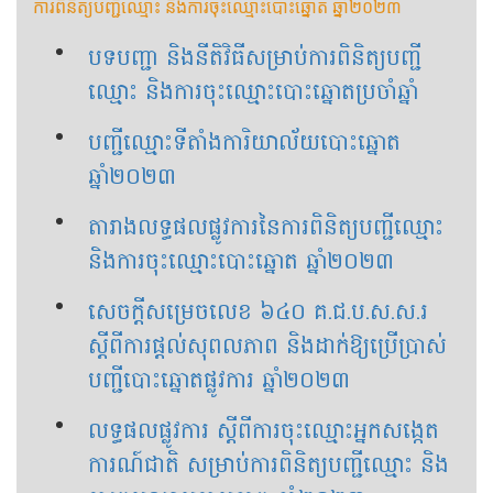
ការពិនិត្យបញ្ជីឈ្មោះ និងការចុះឈ្មោះបោះឆ្នោត ឆ្នាំ២០២៣
បទបញ្ជា និងនីតិវិធីសម្រាប់ការពិនិត្យបញ្ជី
ឈ្មោះ និងការចុះឈ្មោះបោះឆ្នោតប្រចាំឆ្នាំ
បញ្ជីឈ្មោះទីតាំងការិយាល័យបោះឆ្នោត
ឆ្នាំ២០២៣
តារាងលទ្ធផលផ្លូវការនៃការពិនិត្យបញ្ជីឈ្មោះ
និងការចុះឈ្មោះបោះឆ្នោត ឆ្នាំ២០២៣
សេចក្ដីសម្រេចលេខ ៦៤០ គ.ជ.ប.ស.ស.រ
ស្ដីពីការផ្ដល់សុពលភាព និងដាក់ឱ្យប្រើប្រាស់
បញ្ជីបោះឆ្នោតផ្លូវការ ឆ្នាំ២០២៣
លទ្ធផលផ្លូវការ ស្ដីពីការចុះឈ្មោះអ្នកសង្កេត
ការណ៍ជាតិ សម្រាប់ការពិនិត្យបញ្ជីឈ្មោះ និង