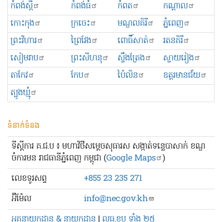
កំពង់ស្ពឺ
កំពង់ធំ
កំពត
កណ្ដាល
កោះកុង
ក្រចេះ
មណ្ឌលគិរី
ភ្នំពេញ
ព្រះ​វិហារ
ព្រៃវែង
ពោធិ៍សាត់
រតនគិរី
សៀមរាប
ព្រះសីហនុ
ស្ទឹងត្រែង
ស្វាយរៀង
តាកែវ
កែប
ប៉ៃលិន
ឧត្ដរមានជ័យ
ត្បូងឃ្មុំ
ទំនាក់ទំនង
ទីស្ដីការ គ.ជ.ប ៖ មហាវិថីសម្ដេចសុធារស សង្កាត់ទន្លេបាសាក់ ខណ្ឌ
ចំការមន រាជធានីភ្នំពេញ កម្ពុជា (
Google Maps
)
លេខ​ទូរសព្ទ
+855 23 235 271
អ៊ីម៉ែល
info@nec.gov.kh
អគ្គនាយកដ្ឋាន & នាយកដ្ឋាន
|
លធ.ខប ទាំង ២៥