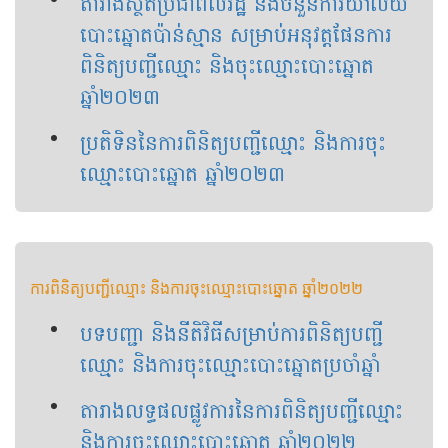
តារាងស្ថិតិប្រជាពលរដ្ឋ និងចំនួនការិយាល័យ
បោះឆ្នោតប៉ាន់ស្មាន សម្រាប់អនុវត្តផែនការ
ពិនិត្យបញ្ជីឈ្មោះ និងចុះឈ្មោះបោះឆ្នោត
ឆ្នាំ២០២៣
ប្រតិទិននៃការពិនិត្យបញ្ជីឈ្មោះ និងការចុះ
ឈ្មោះបោះឆ្នោត ឆ្នាំ២០២៣
ការពិនិត្យបញ្ជីឈ្មោះ និងការចុះឈ្មោះបោះឆ្នោត ឆ្នាំ២០២២
បទបញ្ជា និងនីតិវិធីសម្រាប់ការពិនិត្យបញ្ជី
ឈ្មោះ និងការចុះឈ្មោះបោះឆ្នោតប្រចាំឆ្នាំ
តារាងលទ្ធផលផ្លូវការនៃការពិនិត្យបញ្ជីឈ្មោះ
និងការចុះឈ្មោះបោះឆ្នោត ឆ្នាំ២០២២