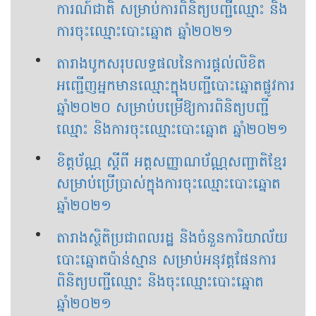
ការណ៍ជាតិ សម្រាប់ការពិនិត្យបញ្ជីឈ្មោះ និង
ការចុះឈ្មោះបោះឆ្នោត ឆ្នាំ២០២១
តារាងបូកសរុបលទ្ធផល​នៃការផ្ដល់លិខិត
អញ្ជើញអ្នកមានឈ្មោះក្នុងបញ្ជីបោះឆ្នោតផ្លូវការ
ឆ្នាំ២០២០ សម្រាប់បម្រើឱ្យការពិនិត្យបញ្ជី
ឈ្មោះ និងការចុះឈ្មោះបោះឆ្នោត ឆ្នាំ២០២១
ខិត្តប័ណ្ណ ស្ដីពី អត្តសញ្ញាណប័ណ្ណសញ្ជាតិខ្មែរ
សម្រាប់ប្រើប្រាស់ក្នុងការចុះឈ្មោះបោះឆ្នោត
ឆ្នាំ២០២១
តារាងស្ថិតិប្រជាពលរដ្ឋ និងចំនួនការិយាល័យ
បោះឆ្នោតប៉ាន់ស្មាន សម្រាប់អនុវត្តផែនការ
ពិនិត្យបញ្ជីឈ្មោះ និងចុះឈ្មោះបោះឆ្នោត
ឆ្នាំ២០២១