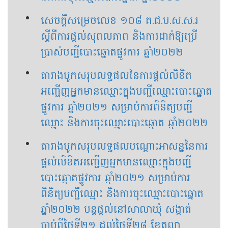
សេចក្ដីសម្រេចលេខ ១០៨ គ.ជ.ប.ស.ស.រ
ស្ដីពីការផ្ដល់សុពលភាព និងការដាក់ឱ្យប្រើ
ប្រាស់បញ្ជីបោះឆ្នោតផ្លូវការ ឆ្នាំ២០២២
តារាងបូកសរុបលទ្ធផលនៃការផ្តល់លិខិត
អញ្ជើញអ្នកមានឈ្មោះក្នុងបញ្ជីឈ្មោះបោះឆ្នោត
ផ្លូវការ ឆ្នាំ២០២១ សម្រាប់ការពិនិត្យបញ្ជី
ឈ្មោះ និងការចុះឈ្មោះបោះឆ្នោត ឆ្នាំ២០២២
តារាងបូកសរុបលទ្ធផលបណ្តោះអាសន្ននៃការ
ផ្តល់លិខិតអញ្ជើញអ្នកមានឈ្មោះក្នុងបញ្ជី
បោះឆ្នោតផ្លូវការ ឆ្នាំ២០២១ សម្រាប់ការ
ពិនិត្យបញ្ជីឈ្មោះ និងការចុះឈ្មោះបោះឆ្នោត
ឆ្នាំ២០២២ បន្តផ្តល់នៅសាលាឃុំ សង្កាត់
ចាប់ពីថ្ងៃទី២១ ដល់ថ្ងៃទី២៨ ខែតុលា