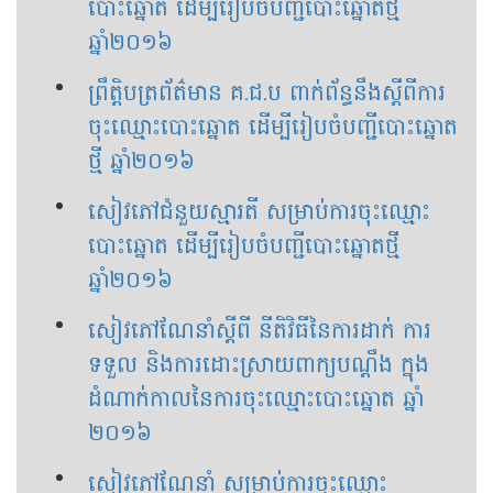
បោះឆ្នោត ដើម្បី​រៀប​ចំ​បញ្ជី​បោះ​ឆ្នោត​ថ្មី
ឆ្នាំ២០១៦
ព្រឹត្តិបត្រព័ត៌មាន គ.ជ.ប ពាក់ព័ន្ធ​នឹង​ស្ដីពី​ការ
ចុះឈ្មោះ​បោះ​ឆ្នោត ដើម្បី​រៀបចំបញ្ជី​បោះ​ឆ្នោត​
ថ្មី ឆ្នាំ​២០១៦
សៀវភៅជំនួយស្មារតី សម្រាប់ការចុះឈ្មោះ
បោះឆ្នោត ដើម្បីរៀបចំបញ្ជីបោះឆ្នោតថ្មី
ឆ្នាំ២០១៦
សៀវភៅណែនាំ​ស្ដីពី នីតិវិធីនៃការ​ដាក់ ការ​
ទទួល និង​ការ​ដោះ​ស្រាយ​ពាក្យ​បណ្ដឹង ក្នុង​
ដំណាក់កាល​នៃ​ការ​ចុះ​ឈ្មោះ​បោះ​ឆ្នោត ឆ្នាំ​
២០១៦
សៀវភៅណែនាំ សម្រាប់​​​ការ​​ចុះ​ឈ្មោះ