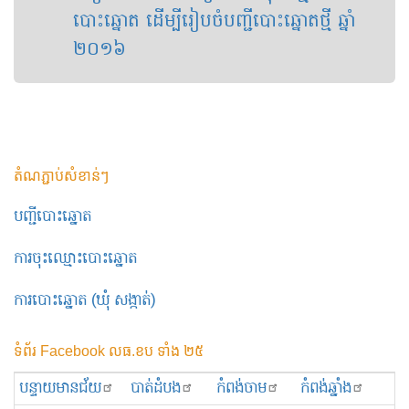
បោះឆ្នោត​​​ ដើម្បី​រៀបចំបញ្ជី​បោះឆ្នោត​ថ្មី ឆ្នាំ​​
២០១៦
តំណភ្ជាប់សំខាន់ៗ
បញ្ជីបោះឆ្នោត
ការចុះឈ្មោះបោះឆ្នោត
ការបោះឆ្នោត (ឃុំ សង្កាត់)
ទំព័រ Facebook លធ.ខប ទាំង ២៥
បន្ទាយមានជ័យ
បាត់ដំបង
កំពង់ចាម
កំពង់ឆ្នាំង