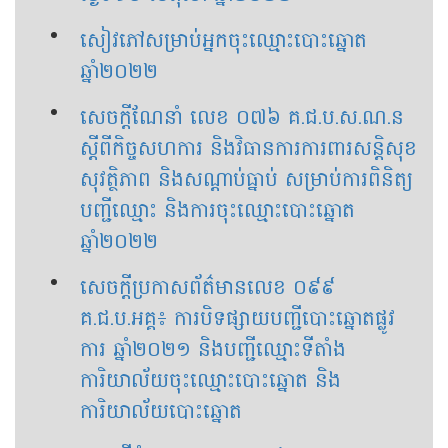
សៀវភៅសម្រាប់អ្នកចុះឈ្មោះបោះឆ្នោត
ឆ្នាំ២០២២
សេចក្តីណែនាំ លេខ​ ០៧៦​ គ.ជ.ប.ស.ណ.ន​​
ស្តីពីកិច្ចសហការ និងវិធានការការពារសន្តិសុខ
សុវត្ថិភាព និងសណ្តាប់ធ្នាប់ សម្រាប់ការពិនិត្យ
បញ្ជីឈ្មោះ និងការចុះឈ្មោះបោះឆ្នោត
ឆ្នាំ២០២២
សេចក្តីប្រកាសព័ត៌មានលេខ ០៩៩
គ.ជ.ប.អគ្គ៖ ការបិទផ្សាយបញ្ជីបោះឆ្នោតផ្លូវ
ការ ឆ្នាំ២០២១ និងបញ្ជីឈ្មោះទីតាំង
ការិយាល័យចុះឈ្មោះបោះឆ្នោត និង
ការិយាល័យបោះឆ្នោត