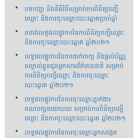
បទបញ្ជា និងនីតិវិធីសម្រាប់ការពិនិត្យបញ្ជី
ឈ្មោះ និងការចុះឈ្មោះបោះឆ្នោតប្រចាំឆ្នាំ
តារាងលទ្ធផលផ្លូវការ​នៃការពិនិត្យបញ្ជីឈ្មោះ
និងការចុះឈ្មោះបោះឆ្នោត ឆ្នាំ២០២១
លទ្ធផលផ្លូវការនៃការដាក់ពាក្យ និងផ្ដល់ប័ណ្ណ
សម្គាល់ខ្លួនជូនអ្នកសារព័ត៌មានជាតិ សម្រាប់
ការពិនិត្យបញ្ជីឈ្មោះ និងការចុះឈ្មោះ
បោះឆ្នោត ឆ្នាំ២០២១
លទ្ធផលផ្លូវការ​នៃការចុះឈ្មោះភ្នាក់ងារ
គណបក្សនយោបាយ សម្រាប់ការពិនិត្យបញ្ជី
ឈ្មោះ និងការចុះឈ្មោះបោះឆ្នោត ឆ្នាំ២០២១
លទ្ធផលផ្លូវការ​នៃការចុះឈ្មោះអ្នកសង្កេត