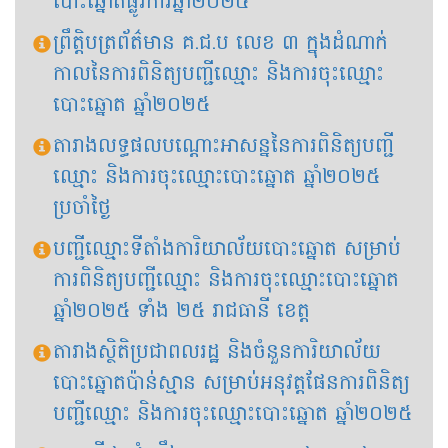
បោះឆ្នោតផ្លូវការឆ្នាំ២០២៥
ព្រឹត្តិបត្រព័ត៌មាន គ.ជ​.ប លេខ ៣​ ក្នុងដំណាក់
កាល​នៃការពិនិត្យបញ្ជីឈ្មោះ និងការចុះឈ្មោះ
បោះឆ្នោត ឆ្នាំ២០២៥
តារាងលទ្ធផលបណ្ដោះអាសន្ននៃការពិនិត្យបញ្ជី
ឈ្មោះ និងការចុះឈ្មោះបោះឆ្នោត ឆ្នាំ២០២៥
ប្រចាំថ្ងៃ
បញ្ជីឈ្មោះទីតាំងការិយាល័យបោះឆ្នោត សម្រាប់
ការពិនិត្យបញ្ជីឈ្មោះ និងការចុះឈ្មោះបោះឆ្នោត
ឆ្នាំ២០២៥ ទាំង ២៥ រាជធានី ខេត្ត
តារាងស្ថិតិប្រជាពលរដ្ឋ និងចំនួនការិយាល័យ
បោះឆ្នោតប៉ាន់ស្មាន សម្រាប់អនុវត្តផែនការពិនិត្យ
បញ្ជីឈ្មោះ និងការចុះឈ្មោះបោះឆ្នោត ឆ្នាំ២០២៥