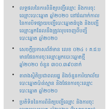
លទ្ធផលនៃការពិនិត្យបញ្ជីឈ្មោះ និងការចុះ
ឈ្មោះបោះឆ្នោត ឆ្នាំ២០២០ នៅដំណាក់កាល
នៃការបិទផ្សាយបញ្ជីបោះឆ្នោតដំបូង និងបញ្ជី
ឈ្មោះអ្នកដែលនឹងត្រូវលុបចេញពីបញ្ជី
បោះឆ្នោត ឆ្នាំ២០២០
សេចក្តីប្រកាសព័ត៌មាន លេខ ០២៤ ៖ គ.ជ.ប
មានផែនការចុះឈ្មោះអ្នកបោះឆ្នោតថ្មី
ឆ្នាំ២០២០ ចំនួន ៣០០.៣៩០នាក់
តារាងស្ថិតិប្រជាពលរដ្ឋ និងចំនួនការិយាល័យ
បោះឆ្នោតប៉ាន់ស្មាន និងផែនការចុះឈ្មោះ
បោះឆ្នោត ឆ្នាំ២០២០
ប្រតិទិន​នៃការពិនិត្យបញ្ជីឈ្មោះ និងការចុះ