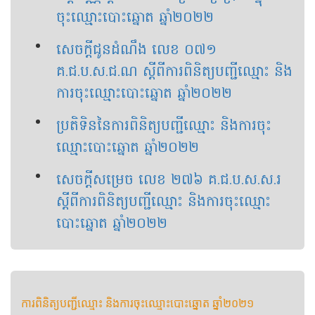
ចុះឈ្មោះបោះឆ្នោត ឆ្នាំ២០២២
សេចក្តីជូនដំណឹង លេខ ០៧១
គ.ជ.ប.ស.ជ.ណ ស្តីពីការពិនិត្យបញ្ជីឈ្មោះ និង
ការចុះឈ្មោះបោះឆ្នោត ឆ្នាំ២០២២
ប្រតិទិននៃការពិនិត្យបញ្ជីឈ្មោះ និងការចុះ
ឈ្មោះបោះឆ្នោត ឆ្នាំ២០២២
សេចក្ដីសម្រេច លេខ ២៧៦ គ.ជ.ប.ស.ស.រ
ស្ដីពីការពិនិត្យបញ្ជីឈ្មោះ និងការចុះឈ្មោះ
បោះឆ្នោត ឆ្នាំ២០២២
ការពិនិត្យបញ្ជីឈ្មោះ និងការចុះឈ្មោះបោះឆ្នោត ឆ្នាំ២០២១