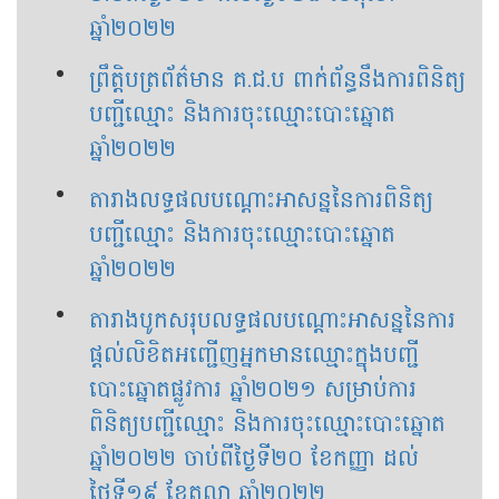
ឆ្នាំ២០២២
ព្រឹត្តិបត្រព័ត៌មាន គ.ជ.ប ពាក់ព័ន្ធនឹងការពិនិត្យ
បញ្ជីឈ្មោះ និងការចុះឈ្មោះបោះឆ្នោត
ឆ្នាំ២០២២
តារាងលទ្ធផលបណ្ដោះអាសន្ននៃការពិនិត្យ
បញ្ជីឈ្មោះ និងការចុះឈ្មោះបោះឆ្នោត
ឆ្នាំ២០២២
តារាងបូកសរុបលទ្ធផលបណ្តោះអាសន្ននៃការ
ផ្តល់លិខិតអញ្ជើញអ្នកមានឈ្មោះក្នុងបញ្ជី
បោះឆ្នោតផ្លូវការ ឆ្នាំ២០២១ សម្រាប់ការ
ពិនិត្យបញ្ជីឈ្មោះ និងការចុះឈ្មោះបោះឆ្នោត
ឆ្នាំ២០២២ ចាប់ពីថ្ងៃទី២០ ខែកញ្ញា ដល់
ថ្ងៃទី១៩ ខែតុលា ឆ្នាំ២០២២