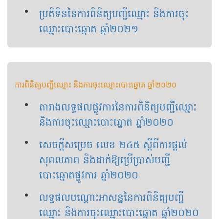
ប្រតិទិននៃការពិនិត្យបញ្ជីឈ្មោះ និងការចុះ
ឈ្មោះបោះឆ្នោត ឆ្នាំ២០២១
ការពិនិត្យបញ្ជីឈ្មោះ និងការចុះឈ្មោះបោះឆ្នោត ឆ្នាំ២០២០
តារាងលទ្ធផលផ្លូ​វការនៃការពិនិត្យបញ្ជីឈ្មោះ
និងការចុះឈ្មោះបោះឆ្នោត ឆ្នាំ២០២០
សេចក្តីសម្រេច លេខ ២៤៥ ស្ដីពីការផ្ដល់
សុពលភាព និងដាក់ឱ្យប្រើប្រាស់បញ្ជី
បោះឆ្នោតផ្លូវការ ឆ្នាំ២០២០
លទ្ធផលបណ្ដោះអាសន្ននៃការពិនិត្យបញ្ជី
ឈ្មោះ និងការចុះឈ្មោះបោះឆ្នោត ឆ្នាំ២០២០