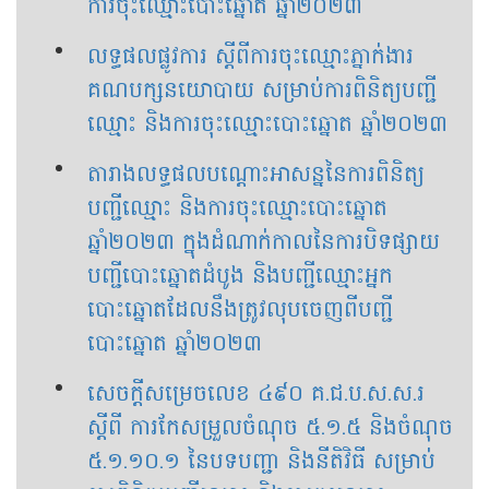
ការចុះឈ្មោះបោះឆ្នោត ឆ្នាំ២០២៣
លទ្ធផលផ្លូវការ ស្ដីពីការចុះឈ្មោះភ្នាក់ងារ
គណបក្សនយោបាយ សម្រាប់ការពិនិត្យបញ្ជី
ឈ្មោះ និងការចុះឈ្មោះបោះឆ្នោត ឆ្នាំ២០២៣
តារាងលទ្ធផលបណ្តោះអាសន្ននៃការពិនិត្យ
បញ្ជីឈ្មោះ និងការចុះឈ្មោះបោះឆ្នោត
ឆ្នាំ២០២៣ ក្នុងដំណាក់កាលនៃការបិទផ្សាយ
បញ្ជីបោះឆ្នោតដំបូង និងបញ្ជីឈ្មោះអ្នក
បោះឆ្នោតដែលនឹងត្រូវលុបចេញពីបញ្ជី
បោះឆ្នោត ឆ្នាំ២០២៣
សេចក្តីសម្រេចលេខ ៤៩០ គ.ជ.ប.ស.ស.រ
ស្តីពី ការកែសម្រួលចំណុច ៥.១.៥ និងចំណុច
៥.១.១០.១ នៃបទបញ្ជា និងនីតិវិធី សម្រាប់