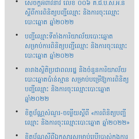
សេចក្ដីអំពាវនាវ លេខ ០០៦ គ.ជ.ប.ស.អ.ន
ស្ដីពីការពិនិត្យបញ្ជីឈ្មោះ និងការចុះឈ្មោះ
បោះឆ្នោត ឆ្នាំ២០២២
បញ្ជីឈ្មោះទីតាំងការិយាល័យបោះឆ្នោត
សម្រាប់ការពិនិត្យបញ្ជីឈ្មោះ និងការចុះឈ្មោះ
បោះឆ្នោត ឆ្នាំ២០២២
តារាងស្ថិតិប្រជាពលរដ្ឋ និងចំនួនការិយាល័យ
បោះឆ្នោតប៉ាន់ស្មាន សម្រាប់បម្រើឱ្យការពិនិត្យ
បញ្ជីឈ្មោះ និងការចុះឈ្មោះបោះឆ្នោត
ឆ្នាំ២០២២
ខិត្តប័ណ្ណសំណួរ-ចម្លើយស្ដីពី «ការពិនិត្យបញ្ជី
ឈ្មោះ និងការចុះឈ្មោះបោះឆ្នោត ឆ្នាំ២០២២»
ខិត្តប័ណ្ណស្ដីពីឯកសារសម្រាប់ប្រើប្រាស់ក្នុងការ