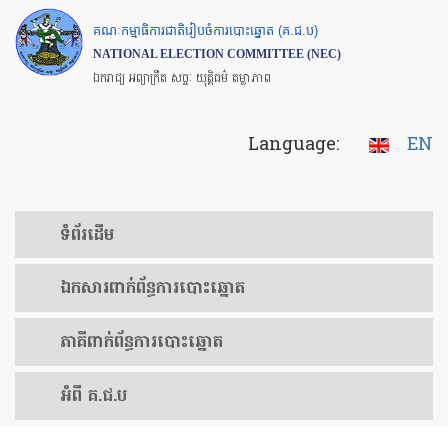
Skip
គណៈកម្មាធិការជាតិរៀបចំការបោះឆ្នោត (គ.ជ.ប)
to
NATIONAL ELECTION COMMITTEE (NEC)
main
ឯករាជ្យ អព្យាក្រឹត សច្ចៈ យុត្តិធម៌ តម្លាភាព
content
Language:
EN
ទំព័រ​ដើម
ឯកសារ​ពាក់ព័ន្ធ​ការ​បោះឆ្នោត
​ភាគីពាក់ព័ន្ធ​​ការ​បោះឆ្នោត
អំពី គ.ជ.ប