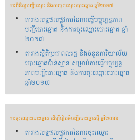
ការពិនិត្យបញ្ជីឈ្មោះ និងការចុះឈ្មោះបោះឆ្នោត ឆ្នាំ២០១៧
តារាងលទ្ធផលផ្លូវការ​នៃ​ការធ្វើបច្ចុប្បន្នភាព
បញ្ជីបោះឆ្នោត និង​ការចុះឈ្មោះបោះឆ្នោត ឆ្នាំ​
២០១៧
តារាង​ស្ថិតិ​ប្រជាពលរដ្ឋ​ និង​ចំនួន​ការិយាល័យ​
បោះឆ្នោត​ប៉ាន់ស្មាន សម្រាប់​ការ​ធ្វើ​បច្ចុប្បន្ន
ភាព​បញ្ជី​បោះឆ្នោត និង​ការ​ចុះ​ឈ្មោះ​បោះ​ឆ្នោត​
ឆ្នាំ​២០១៧
ការ​ចុះ​ឈ្មោះបោះឆ្នោត​​​ ដើម្បីរៀបចំបញ្ជី​បោះឆ្នោត​ថ្មី ឆ្នាំ​២០១៦
តារាងលទ្ធផលផ្លូវការនៃការចុះឈ្មោះ