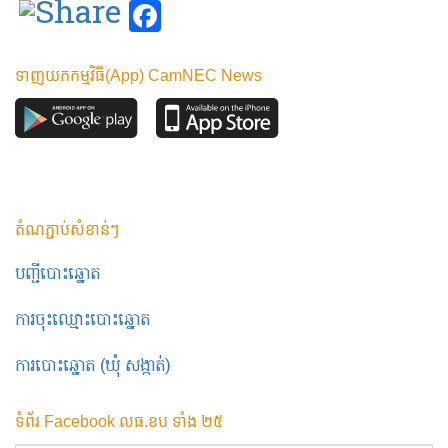
Facebook
ទាញយកកម្មវិធី(App) CamNEC News
តំណភ្ជាប់សំខាន់ៗ
បញ្ជីបោះឆ្នោត
ការចុះឈ្មោះបោះឆ្នោត
ការបោះឆ្នោត (ឃុំ សង្កាត់)
ទំព័រ Facebook លធ.ខប ទាំង ២៥