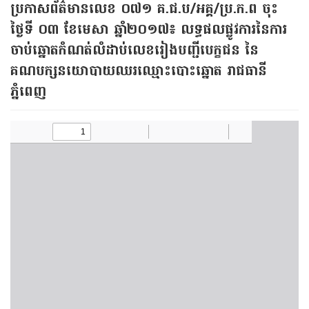
ប្រកាសព័ត៌មានលេខ ០៧១ គ.ជ.ប/អគ្គ/ប្រ.ក.ព ចុះ
ថ្ងៃទី ០៣ ខែមេសា ឆ្នាំ២០១៧៖ លទ្ធផលផ្លូវការនៃការ
ចាប់ឆ្នោតកំណត់លំដាប់លេខរៀងបញ្ជីបេក្ខជន នៃ
គណបក្សនយោបាយឈរឈ្មោះបោះឆ្នោត រាជធានី
ភ្នំពេញ