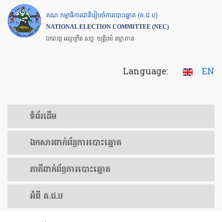
Skip
គណៈកម្មាធិការជាតិរៀបចំការបោះឆ្នោត (គ.ជ.ប)
to
NATIONAL ELECTION COMMITTEE (NEC)
main
ឯករាជ្យ អព្យាក្រឹត សច្ចៈ យុត្តិធម៌ តម្លាភាព
content
Language:
EN
ទំព័រ​ដើម
ឯកសារ​ពាក់ព័ន្ធ​ការ​បោះឆ្នោត
​ភាគីពាក់ព័ន្ធ​​ការ​បោះឆ្នោត
អំពី គ.ជ.ប