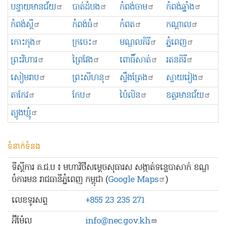
បន្ទាយមានជ័យ
បាត់ដំបង
កំពង់ចាម
កំពង់ឆ្នាំង
កំពង់ស្ពឺ
កំពង់ធំ
កំពត
កណ្ដាល
កោះកុង
ក្រចេះ
មណ្ឌលគិរី
ភ្នំពេញ
ព្រះ​វិហារ
ព្រៃវែង
ពោធិ៍សាត់
រតនគិរី
សៀមរាប
ព្រះសីហនុ
ស្ទឹងត្រែង
ស្វាយរៀង
តាកែវ
កែប
ប៉ៃលិន
ឧត្ដរមានជ័យ
ត្បូងឃ្មុំ
ទំនាក់ទំនង
ទីស្ដីការ គ.ជ.ប ៖ មហាវិថីសម្ដេចសុធារស សង្កាត់ទន្លេបាសាក់ ខណ្ឌ
ចំការមន រាជធានីភ្នំពេញ កម្ពុជា (
Google Maps
)
លេខ​ទូរសព្ទ
+855 23 235 271
អ៊ីម៉ែល
info@nec.gov.kh