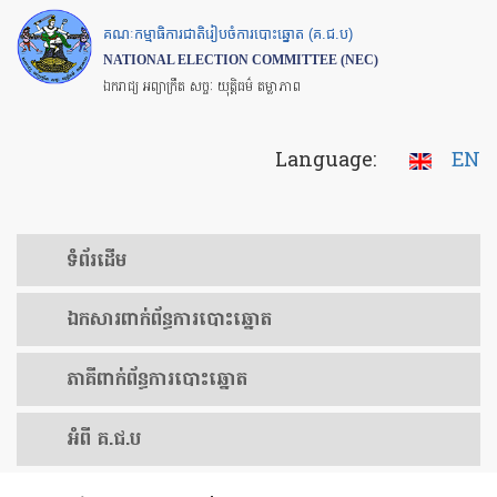
Skip
គណៈកម្មាធិការជាតិរៀបចំការបោះឆ្នោត (គ.ជ.ប)
to
NATIONAL ELECTION COMMITTEE (NEC)
main
ឯករាជ្យ អព្យាក្រឹត សច្ចៈ យុត្តិធម៌ តម្លាភាព
content
Language:
EN
ទំព័រ​ដើម
ឯកសារ​ពាក់ព័ន្ធ​ការ​បោះឆ្នោត
​ភាគីពាក់ព័ន្ធ​​ការ​បោះឆ្នោត
អំពី គ.ជ.ប