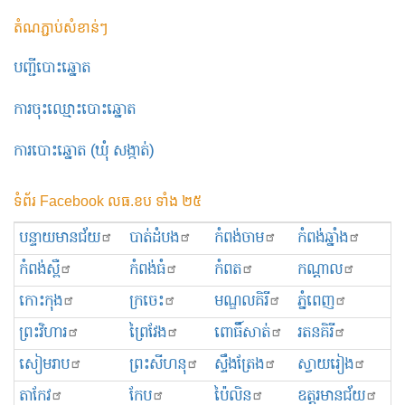
តំណភ្ជាប់សំខាន់ៗ
បញ្ជីបោះឆ្នោត
ការចុះឈ្មោះបោះឆ្នោត
ការបោះឆ្នោត (ឃុំ សង្កាត់)
ទំព័រ Facebook លធ.ខប ទាំង ២៥
បន្ទាយមានជ័យ
បាត់ដំបង
កំពង់ចាម
កំពង់ឆ្នាំង
កំពង់ស្ពឺ
កំពង់ធំ
កំពត
កណ្ដាល
កោះកុង
ក្រចេះ
មណ្ឌលគិរី
ភ្នំពេញ
ព្រះ​វិហារ
ព្រៃវែង
ពោធិ៍សាត់
រតនគិរី
សៀមរាប
ព្រះសីហនុ
ស្ទឹងត្រែង
ស្វាយរៀង
តាកែវ
កែប
ប៉ៃលិន
ឧត្ដរមានជ័យ