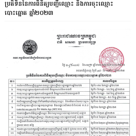
ប្រតិទិននៃការពិនិត្យបញ្ជីឈ្មោះ និងការចុះឈ្មោះ
បោះឆ្នោត ឆ្នាំ២០២៣