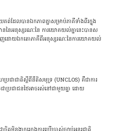
យគត់ដែលបានឯកភាពគ្នាសម្រាប់ភាគីទាំងពីរក្នុង
ាធរមាននៃអនុស្សរណៈនៃ ការយោគយល់គ្នានេះបានស
េចដកខ្លួនចេញដោយឯកតោភាគីពីអនុស្សរណៈនៃការយោគយល់
ារសហប្រជាជាតិស្តីពីនីតិសមុទ្រ (UNCLOS) គឺជាការ
ាក៏ដូចជាប្រជាជនថៃអាចរស់នៅជាមួយគ្នា ដោយ
ិត្តមិនងាករេក្នុងការប្រើប្រាស់ច្បាប់អន្តរជាតិ