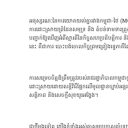
អនុស្សរណៈនៃការយោគយល់គ្នារវាងកម្ពុជា-ថៃ (MOU
ការដោះស្រាយព្រំដែនសមុទ្រ និង តំបន់ទាមទារ
បញ្ជាក់ឱ្យឃើញអំពីស្មារតីនៃកិច្ចសហប្រតិបត្តិក
នេះ គឺជាការ បោះបង់ចោលកិច្ចព្រមព្រៀងទ្វេភាគីត
ការសម្រេចចិត្តដ៏ត្រឹមត្រូវរបស់រាជរដ្ឋាភិបាលកម្ព
ដោះស្រាយដោយសន្តិវិធីផ្អែកលើមូលដ្ឋានច្បាប់អន្
សន្តិភាព និងសេចក្តីសុខយូរអង្វែង។
ជាថ្មីម្តងទៀត យើងខ្ញុំទាំងអស់គ្នាសូមប្រកាសគាំទ្រយ