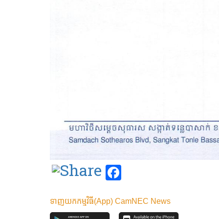
Facebook
ទាញយកកម្មវិធី(App) CamNEC News