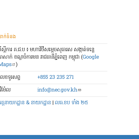
នាក់ទំនង
ទីស្ដីការ គ.ជ.ប ៖ មហាវិថីសម្ដេចសុធារស សង្កាត់ទន្លេ
បាសាក់ ខណ្ឌចំការមន រាជធានីភ្នំពេញ កម្ពុជា (
Google
Maps
)
លេខ​ទូរសព្ទ
+855 23 235 271
៊ីម៉ែល
info@nec.gov.kh
អគ្គនាយកដ្ឋាន & នាយកដ្ឋាន
|
លធ.ខប ទាំង ២៥