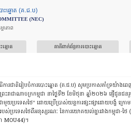
បោះឆ្នោត (គ.ជ.ប)
OMMITTEE (NEC)
តម្លាភាព
ោះឆ្នោត
​ភាគីពាក់ព័ន្ធ​​ការ​បោះឆ្នោត
ណៈកម្មាធិការជាតិរៀបចំការបោះឆ្នោត (គ.ជ.ប) សូមប្រកាសគាំទ្រយ៉
ព្រះរាជាណាចក្រកម្ពុជា នាថ្ងៃទី២ ខែមិថុនា ឆ្នាំ២០២៦ ផ្ញើជូនជន
្នាជាមួយប្រទេសថៃ” ដោយប្រើប្រាស់យន្តការផ្សះផ្សាដោយបង្ខំ ក្រោម
របស់ប្រទេសថៃពីអនុស្សរណៈ នៃការយោគយល់គ្នារវាងកម្ពុជា-ថៃ (
ហៅថា MOU44)។