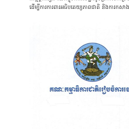
ដើម្បីការការពារអធិបតេយ្យភាពជាតិ និងការកសាងសន