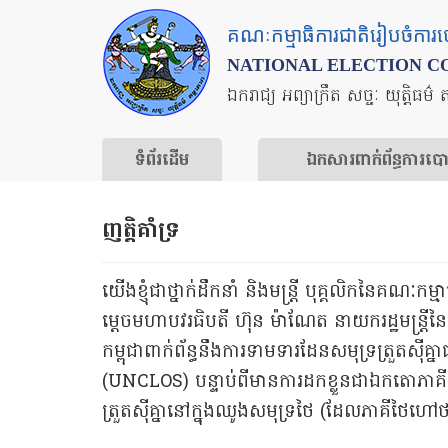
Skip
គណៈកម្មាធិការជាតិរៀបចំការ
to
NATIONAL ELECTION C
main
ឯករាជ្យ អព្យាក្រឹត សច្ចៈ យុត្តិធម៌ 
content
ទំព័រ​ដើម
ឯកសារ​ពាក់ព័ន្ធ​ការ​ប
ញត្តិ​គាំទ្រ​
យើងខ្ញុំជាថ្នាក់ដឹកនាំ និងមន្រ្តី បុគ្គលិកនៃគ
ម្តេចមហាបវរធិបតី ហ៊ុន ម៉ាណែត នាយករដ្ឋមន្រ្តីនៃ
កម្ពុជាពាក់ព័ន្ធនឹងការទាមទារដែនសមុទ្រត្រួតស៊ីគ
(UNCLOS) បន្ទាប់ពីមានការដកខ្លួនជាឯកតោភាគី
ត្រួតស៊ីគ្នានៅក្នុងឈូងសមុទ្រថៃ (ដែលភាគីថៃ