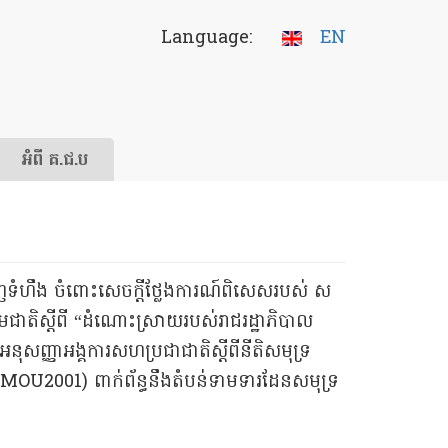
Language:
EN
អំពី គ.ជ.ប
ាងពេញទំហឹង ចំពោះសេចក្តីថ្លែងការណ៍ពិសេសរបស់ ស
រួមជាតិស្តីពី “ដំណោះស្រាយរបស់រាជរដ្ឋាភិបាល
អនុសញ្ញាអង្គការសហប្រជាជាតិស្តីពីនីតិសមុទ្រ
MOU2001) ពាក់ព័ន្ធនឹងតំបន់ទាមទារដែនសមុទ្រ