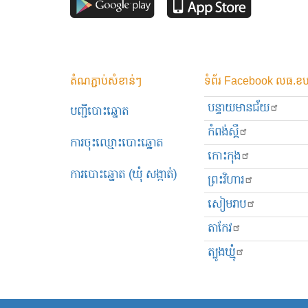
តំណភ្ជាប់សំខាន់ៗ
ទំព័រ Facebook លធ.ខប
បន្ទាយមានជ័យ
បញ្ជីបោះឆ្នោត
កំពង់ស្ពឺ
ការចុះឈ្មោះបោះឆ្នោត
កោះកុង
ការបោះឆ្នោត (ឃុំ សង្កាត់)
ព្រះ​វិហារ
សៀមរាប
តាកែវ
ត្បូងឃ្មុំ