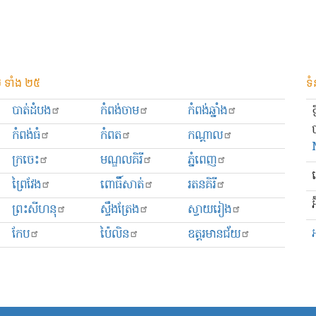
 ទាំង ២៥
ទំ
បាត់ដំបង
កំពង់ចាម
កំពង់ឆ្នាំង
កំពង់ធំ
កំពត
កណ្ដាល
ក្រចេះ
មណ្ឌលគិរី
ភ្នំពេញ
ព្រៃវែង
ពោធិ៍សាត់
រតនគិរី
អ
ព្រះសីហនុ
ស្ទឹងត្រែង
ស្វាយរៀង
កែប
ប៉ៃលិន
ឧត្ដរមានជ័យ