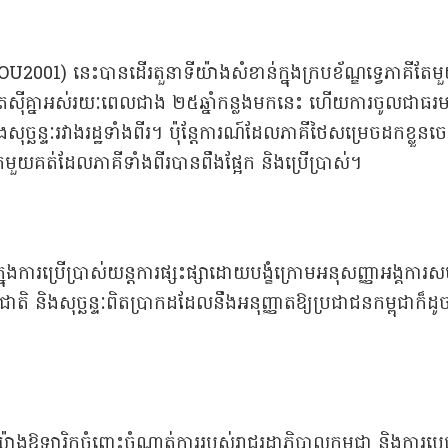
2001) នេះបានដើរតួនាទីយ៉ាងសំខាន់ក្នុងក្របខ័ណ្ឌទ្វេភាគីតែមួ
ត្រួតស៊ីគ្នាអស់រយៈពេលជាង ២៥ឆ្នាំកន្លងមកនេះ ហើយការចូលជ
ារ និងសុច្ឆន្ទៈរវាងរដ្ឋទាំងពីរ។ ប៉ុន្តែការណ៍ដែលភាគីថៃសម្រ
ែមួយគត់ដែលភាគីទាំងពីរបានពឹងផ្អែក និងប្រើប្រាស់។
ុជាក្នុងការប្រើប្រាស់យន្តការផ្សះផ្សាដោយបង្ខំក្រោមអនុសញ្ញាអង្គក
តរជាតិ និងសុច្ឆន្ទៈពិតប្រាកដដែលនឹងអនុញ្ញាតឱ្យប្រជាជនកម្ពុជ
៉ាងឱឡារិកចំពោះចំណាត់ការរបស់រាជរដ្ឋាភិបាលកម្ពុជា និងការប្តេជ្ញាច