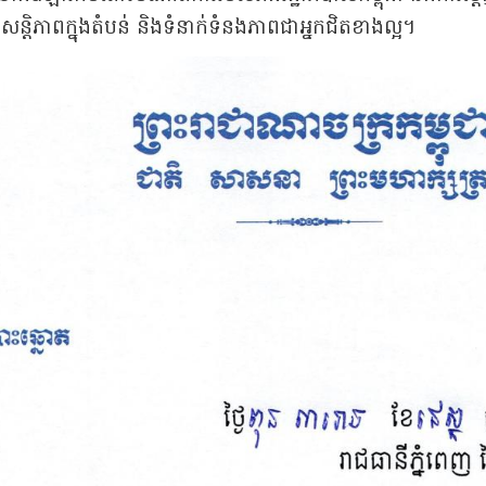
្តិភាពក្នុងតំបន់ និងទំនាក់ទំនងភាពជាអ្នកជិតខាងល្អ។