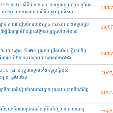
ខ ០១១ គ.ជ.ប ស្តីពីប្រធាន គ.ជ.ប ទទួលជួបលោក ថូម៉ាស
29/0
លបន្ទុកស្ថានភាពសិទ្ធិមនុស្សប្រចាំកម្ពុជា
ម្មាធិការជាតិរៀបចំការបោះឆ្នោត (គ.ជ.ប) បានទទួលជួប
29/0
ាក្សាអំពីបញ្ហាសិទ្ធិមនុស្សក្នុងបរិបទនៃការ
ារបោះឆ្នោត ទាំង២៥ ត្រូវការជ្រើសរើសមន្ត្រីជាប់កិច្ច
23/0
ជីឈ្មោះ និងការចុះឈ្មោះបោះឆ្នោតឆ្នាំ២០២៦
១០​ គ.ជ.ប​ ស្តីពីលទ្ធផលនៃកិច្ចប្រជុំរបស់
21/07
ក្កដា ឆ្នាំ២០២៦
មាធិការជាតិរៀបចំការបោះឆ្នោត (គ.ជ.ប) បានដឹកនាំកិច្ច
21/07
ិស្សិតជ័យលាភីអាហារូបករណ៍កម្មវិធីអភិវឌ្ឍធនធានមនុស្ស
17/07