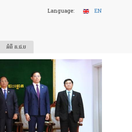
Language:
EN
អំពី គ.ជ.ប