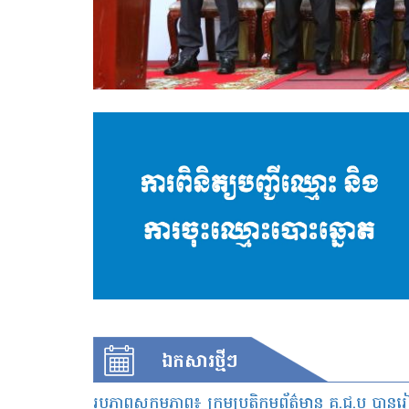
ឯកសារ​ថ្មីៗ
រូបភាពសកម្មភាព៖ ក្រុមប្រតិកម្មព័ត៌មាន គ.ជ.ប បានរៀបចំវគ