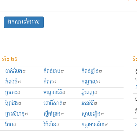
ឯកសារ​ទាំងអស់
 ទាំង ២៥
ទំ
បាត់ដំបង
កំពង់ចាម
កំពង់ឆ្នាំង
កំពង់ធំ
កំពត
កណ្ដាល
ក្រចេះ
មណ្ឌលគិរី
ភ្នំពេញ
ព្រៃវែង
ពោធិ៍សាត់
រតនគិរី
អ
ព្រះសីហនុ
ស្ទឹងត្រែង
ស្វាយរៀង
កែប
ប៉ៃលិន
ឧត្ដរមានជ័យ