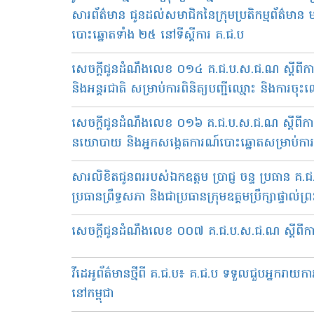
សារព័ត៌មាន ជូនដល់សមាជិកនៃក្រុមប្រតិកម្មព័ត៌មាន មន្
បោះឆ្នោតទាំង ២៥ នៅទីស្តីការ គ.ជ.ប
សេចក្តីជូនដំណឹងលេខ ០១៤ គ.ជ.ប.ស.ជ.ណ ស្តីពីការដ
និងអន្តរជាតិ សម្រាប់ការពិនិត្យបញ្ជីឈ្មោះ និងការចុ
សេចក្តីជូនដំណឹងលេខ ០១៦ គ.ជ.ប.ស.ជ.ណ ស្តីពី​ការ
នយោបាយ និងអ្នកសង្កេតការណ៍បោះឆ្នោតសម្រាប់ការពិន
សារលិខិតជូនពររបស់ឯកឧត្ដម ប្រាជ្ញ ចន្ទ ប្រធាន 
ប្រធានព្រឹទ្ធសភា និងជាប្រធានក្រុមឧត្តមប្រឹក្សាផ្ទាល់ព
សេចក្តីជូនដំណឹង​លេខ​ ០០៧​ គ.ជ.ប​.ស.ជ.ណ​ ស្តីពីកា
វីដេអូព័ត៌មានថ្មីពី គ.ជ.ប៖ គ.ជ.ប ទទួលជួបអ្នករាយក
នៅកម្ពុជា