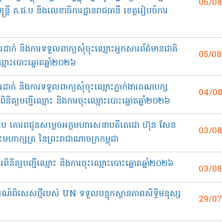
06/0
ត្រី គ.ជ.ប និងលេខាធិការដ្ឋានរាជធានី ខេត្តរៀបចំការ
ាក់ និងការទទួលពាក្យសុំចុះឈ្មោះអ្នកសារព័ត៌មានជាតិ
05/08
ះឈ្មោះបោះឆ្នោតឆ្នាំ២០២៦
ដាក់ និងការទទួលពាក្យសុំចុះឈ្មោះភ្នាក់ងារគណបក្ស
04/0
ិត្យបញ្ជីឈ្មោះ និងការចុះឈ្មោះបោះឆ្នោតឆ្នាំ២០២៦
គ.ជ.ប គោរពជូន​សម្តេចអគ្គមហាសេនាបតីតេជោ ហ៊ុន សែន
03/0
្រះមហាក្សត្រ នៃព្រះរាជាណាចក្រកម្ពុជា​
រពិនិត្យបញ្ជីឈ្មោះ និងការចុះឈ្មោះបោះឆ្នោតឆ្នាំ២០២៦
03/0
ារណ៍ពិសេសថ្មីរបស់ UN ទទួលបន្ទុកស្ថានភាពសិទ្ធិមនុស្ស
29/0