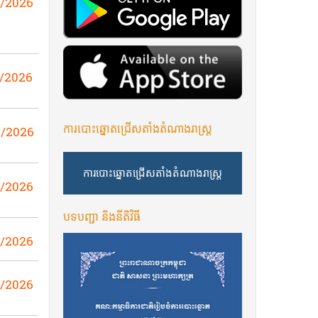
8/2026
/2026
ការបោះឆ្នោតជ្រើសតាំងតំណាងរាស្ត្រ
8/2026
ការបោះឆ្នោតជ្រើសតាំងតំណាងរាស្ត្រ
8/2026
បទបញ្ជា និងនីតិវិធី​
8/2026
7/2026