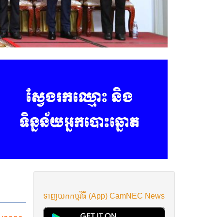
ទាញយកកម្មវិធី (App) CamNEC News