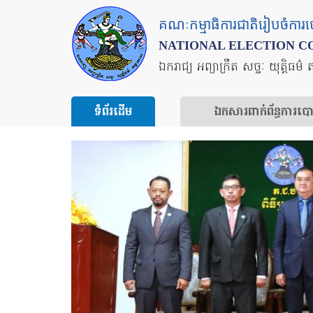
Skip
គណៈកម្មាធិការជាតិរៀបចំការ
to
NATIONAL ELECTION C
main
ឯករាជ្យ អព្យាក្រឹត សច្ចៈ យុត្តិធម៌ 
content
ទំព័រ​ដើម
ឯកសារ​ពាក់ព័ន្ធ​ការ​ប