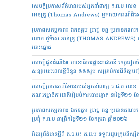
សេចក្តីប្រកាសព័ត៌មានរបស់អ្នកនាំពាក្យ គ.ជ.ប លេ
អេនឌ្រូ (Thomas Andrews) អ្នករាយការណ៍ពិសេសទទួ
រូបភាពសកម្មភាព៖ ឯកឧត្តម ប្រាជ្ញ ចន្ទ ប្រធានគណៈក
លោក ថូម៉ាស អាន់ឌ្រូ (THOMAS ANDREWS) ដើម្បីពិភ
បោះឆ្នោត
សេចក្ដីជូនដំណឹង៖ លេខាធិការដ្ឋានរាជធានី ខេត្តរៀបចំក
សន្យារយៈពេលខ្លីចំនួន ៥៥៥រូប សម្រាប់ការពិនិត្យបញ្
សេចក្តីប្រកាសព័ត៌មានរបស់អ្នកនាំពាក្យ​ គ.ជ.ប លេខ​ ០
គណៈកម្មាធិការជាតិរៀបចំការបោះឆ្នោត នាថ្ងៃទី២១ ខែក
រូបភាពសកម្មភាព៖ ឯកឧត្ដម ប្រាជ្ញ ចន្ទ ប្រធានគណៈកម្
ប្រជុំ គ.ជ.ប នាព្រឹកថ្ងៃទី២១ ខែកក្កដា ឆ្នាំ២០២៦
វីដេអូព័ត៌មាន​ថ្មី​ពី​ គ.ជ.ប៖​ គ.ជ.ប ទទួលជួបក្រុមន