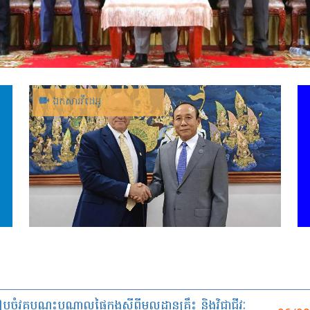
ឯកសារ​វីដេអូ
្គបណ្តុះបណ្តាលផ្ទៃក្នុងស្តីពីមូលដ្ឋានគ្រឹះ និងវិជ្ជាជីវៈ