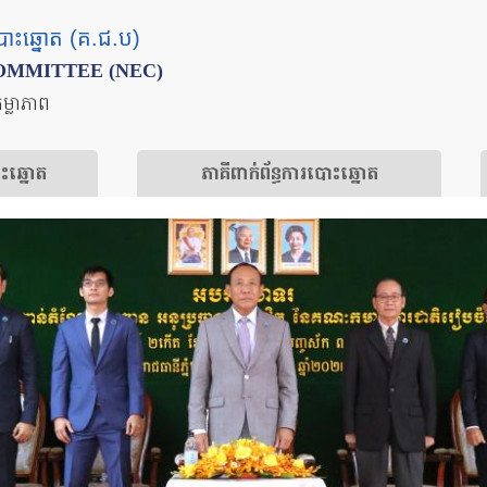
បោះឆ្នោត (គ.ជ.ប)
OMMITTEE (NEC)
តម្លាភាព
ោះឆ្នោត
​ភាគីពាក់ព័ន្ធ​​ការ​បោះឆ្នោត