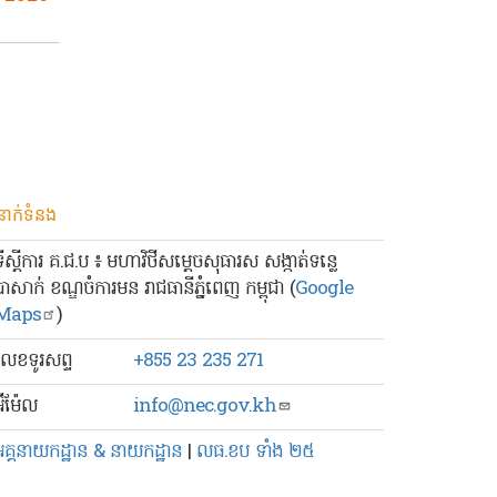
នាក់ទំនង
ទីស្ដីការ គ.ជ.ប ៖ មហាវិថីសម្ដេចសុធារស សង្កាត់ទន្លេ
បាសាក់ ខណ្ឌចំការមន រាជធានីភ្នំពេញ កម្ពុជា (
Google
Maps
)
លេខ​ទូរសព្ទ
+855 23 235 271
៊ីម៉ែល
info@nec.gov.kh
អគ្គនាយកដ្ឋាន & នាយកដ្ឋាន
|
លធ.ខប ទាំង ២៥