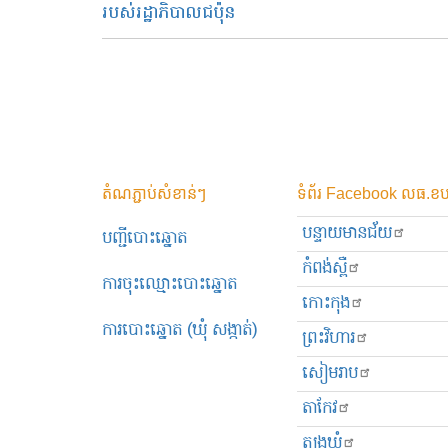
របស់រដ្ឋាភិបាលជប៉ុន
តំណភ្ជាប់សំខាន់ៗ
ទំព័រ Facebook លធ.ខប
បន្ទាយមានជ័យ
បញ្ជីបោះឆ្នោត
កំពង់ស្ពឺ
ការចុះឈ្មោះបោះឆ្នោត
កោះកុង
ការបោះឆ្នោត (ឃុំ សង្កាត់)
ព្រះ​វិហារ
សៀមរាប
តាកែវ
ត្បូងឃ្មុំ