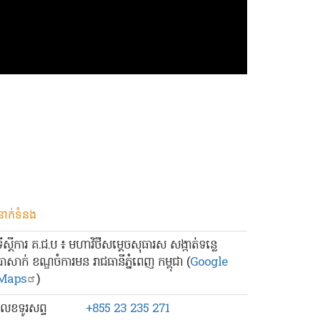
នាក់ទំនង
ទីស្ដីការ គ.ជ.ប ៖ មហាវិថីសម្ដេចសុធារស សង្កាត់ទន្លេ
បាសាក់ ខណ្ឌចំការមន រាជធានីភ្នំពេញ កម្ពុជា (
Google
Maps
)
លេខ​ទូរសព្ទ
+855 23 235 271