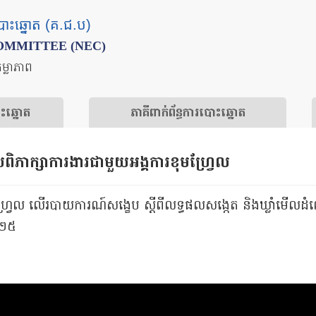
បោះឆ្នោត (គ.ជ.ប)
OMMITTEE (NEC)
តម្លាភាព
ោះឆ្នោត
​ភាគីពាក់ព័ន្ធ​​ការ​បោះឆ្នោត
ួបពិភាក្សាការងារជាមួយអង្គការខុមហ្វ្រែល
វ្រែល លើរបាយការណ៍សង្ខេប ស្តីពីលទ្ធផលសង្កេត និងឃ្លាំមើលដំណើ
០២៥