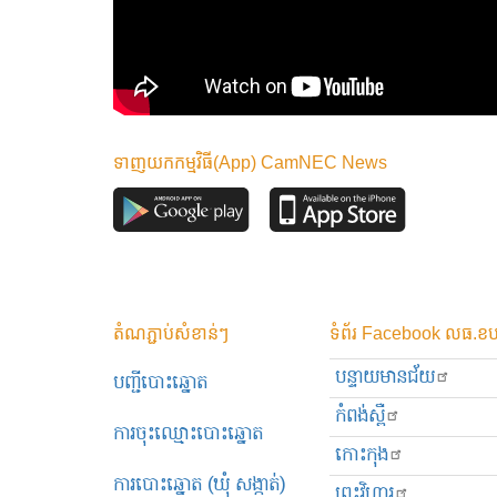
ទាញយកកម្មវិធី(App) CamNEC News
តំណភ្ជាប់សំខាន់ៗ
ទំព័រ Facebook លធ.ខប
បន្ទាយមានជ័យ
បញ្ជីបោះឆ្នោត
កំពង់ស្ពឺ
ការចុះឈ្មោះបោះឆ្នោត
កោះកុង
ការបោះឆ្នោត (ឃុំ សង្កាត់)
ព្រះ​វិហារ