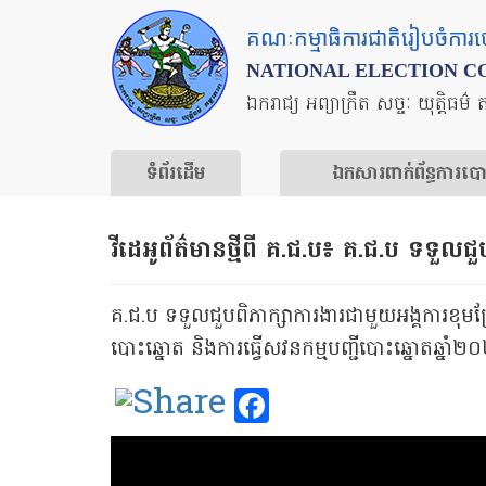
Skip
គណៈកម្មាធិការជាតិរៀបចំការ
to
NATIONAL ELECTION C
main
ឯករាជ្យ អព្យាក្រឹត សច្ចៈ យុត្តិធម៌ 
content
ទំព័រ​ដើម
ឯកសារ​ពាក់ព័ន្ធ​ការ​ប
វីដេអូ​ព័ត៌មានថ្មីពី គ.ជ.ប៖ គ.ជ.ប ទទួលជ
គ.ជ.ប ទទួលជួបពិភាក្សាការងារជាមួយអង្គការខុមហ្
បោះឆ្នោត និងការធ្វើសវនកម្មបញ្ជីបោះឆ្នោតឆ្នាំ២
Facebook