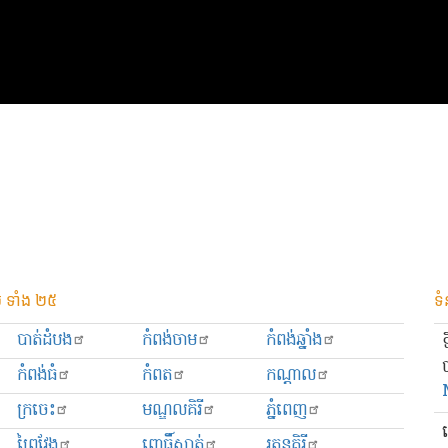
 ទាំង ២៥
ទំ
បាត់ដំបង
កំពង់ចាម
កំពង់ឆ្នាំង
កំពង់ធំ
កំពត
កណ្ដាល
ក្រចេះ
មណ្ឌលគិរី
ភ្នំពេញ
ព្រៃវែង
ពោធិ៍សាត់
រតនគិរី