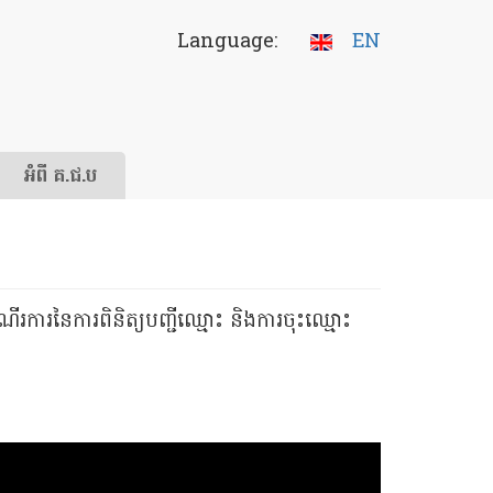
Language:
EN
អំពី គ.ជ.ប
រការនៃការពិនិត្យបញ្ជីឈ្មោះ និងការចុះឈ្មោះ