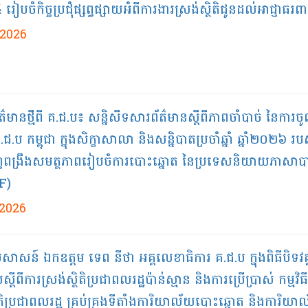
រៀបចំកិច្ចប្រជុំផ្សព្វផ្សាយអំពីការងារស្រង់ស្ថិតិជូនដល់អាជ្ញាធរពាក
/2026
ព័ត៌មាន​ថ្មី​ពី​ គ.ជ.ប៖​ សន្និសីទសារព័ត៌មានស្តីពីភាពចាំបាច់ នៃការច
ជ.ប កម្ពុជា ក្នុងសិក្ខាសាលា និងសន្និបាតប្រចាំឆ្នាំ ឆ្នាំ២០២៦ រប
ពង្រឹងសមត្ថភាពរៀបចំការបោះឆ្នោត នៃប្រទេសនិយាយភាសាបា
F)
/2026
្រសាសន៍ ឯកឧត្តម ទេព នីថា អគ្គលេខាធិការ គ.ជ.ប ក្នុងពិធីបិទវគ្
្តីពីការស្រង់ស្ថិតិប្រជាពលរដ្ឋប៉ាន់ស្មាន និងការប្រើប្រាស់ កម្មវិធី
ថិតិប្រជាពលរដ្ឋ គ្រប់គ្រងទីតាំងការិយាល័យបោះឆ្នោត និងការិយា