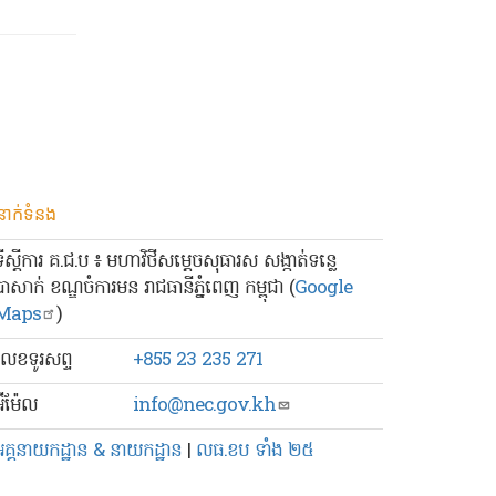
នាក់ទំនង
ទីស្ដីការ គ.ជ.ប ៖ មហាវិថីសម្ដេចសុធារស សង្កាត់ទន្លេ
បាសាក់ ខណ្ឌចំការមន រាជធានីភ្នំពេញ កម្ពុជា (
Google
Maps
)
លេខ​ទូរសព្ទ
+855 23 235 271
៊ីម៉ែល
info@nec.gov.kh
អគ្គនាយកដ្ឋាន & នាយកដ្ឋាន
|
លធ.ខប ទាំង ២៥