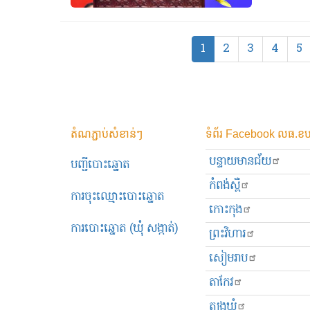
Pagination
Current
1
Page
2
Page
3
Page
4
P
5
page
តំណភ្ជាប់សំខាន់ៗ
ទំព័រ Facebook លធ.ខប
បន្ទាយមានជ័យ
បញ្ជីបោះឆ្នោត
កំពង់ស្ពឺ
ការចុះឈ្មោះបោះឆ្នោត
កោះកុង
ការបោះឆ្នោត (ឃុំ សង្កាត់)
ព្រះ​វិហារ
សៀមរាប
តាកែវ
ត្បូងឃ្មុំ