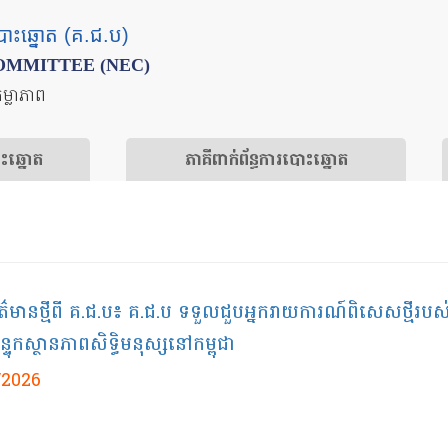
បោះឆ្នោត (គ.ជ.ប)
OMMITTEE (NEC)
តម្លាភាព
ោះឆ្នោត
​ភាគីពាក់ព័ន្ធ​​ការ​បោះឆ្នោត
ព័ត៌មានថ្មីពី គ.ជ.ប៖ គ.ជ.ប ទទួលជួបអ្នករាយការណ៍ពិសេសថ្មីរប
ទុកស្ថានភាពសិទ្ធិមនុស្សនៅកម្ពុជា
/2026