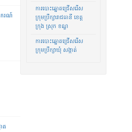
ការបោះឆ្នោតជ្រើសរើស
ូបករណ៍
ក្រុមប្រឹក្សារាជធានី ខេត្ត
ក្រុង ស្រុក ខណ្ឌ
ការបោះឆ្នោតជ្រើសរើស
ក្រុមប្រឹក្សា​ឃុំ សង្កាត់
នោត