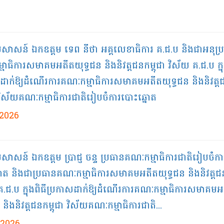
ប្រសាសន៍ ឯកឧត្ដម ទេព នីថា អគ្គលេខាធិការ គ.ជ.ប និងជាអនុប្
មាធិការសមាគមអតីតយុទ្ធជន និងនិវត្តជនកម្ពុជា វិស័យ គ.ជ.ប ក្នុ
ដាក់ឱ្យដំណើរការគណៈកម្មាធិការសមាគមអតីតយុទ្ធជន និងនិវត្ត
ា វិស័យគណៈកម្មាធិការជាតិរៀបចំការបោះឆ្នោត
/2026
្រសាសន៍ ឯកឧត្តម ប្រាជ្ញ ចន្ទ ប្រធានគណៈកម្មាធិការជាតិរៀបចំកា
ោត និងជាប្រធានគណៈកម្មាធិការសមាគមអតីតយុទ្ធជន និងនិវត្តជន
គ.ជ.ប ក្នុងពិធីប្រកាសដាក់ឱ្យដំណើរការគណៈកម្មាធិការសមាគមអ
 និងនិវត្តជនកម្ពុជា វិស័យគណៈកម្មាធិការជាតិ...