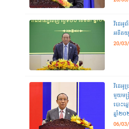
20/03
វីដេអូ
អតីតយុទ
20/03
វីដេអូ​
មួយមន្ត
បោះឆ្ន
ឆ្នាំ២០
06/03