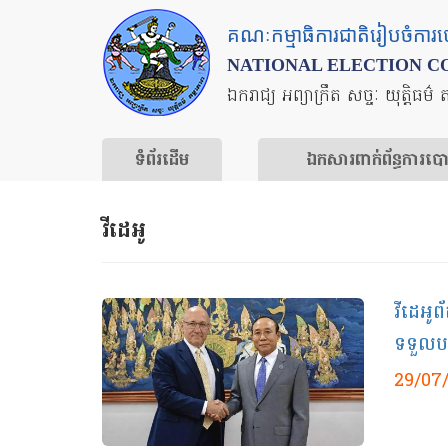
Skip
គណៈកម្មាធិការជាតិរៀបចំការ
to
NATIONAL ELECTION C
main
ឯករាជ្យ អព្យាក្រឹត សច្ចៈ យុត្តិធម៌ 
content
ទំព័រ​ដើម
ឯកសារ​ពាក់ព័ន្ធ​ការ​ប
វីដេអូ
វីដេអូ
ទទួលបន្
29/07