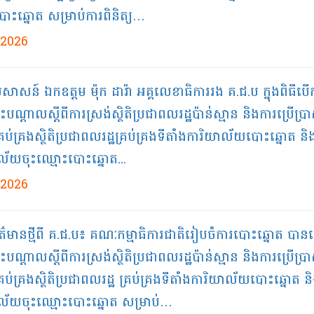
ោះឆ្នោត សម្រាប់ការពិនិត្យ…
/2026
្រសាសន៍ ឯកឧត្តម ម៉ុក ដារ៉ា អគ្គលេខាធិការរង គ.ជ.ប​ ក្នុងពិធីបើ
តុះបណ្តាលស្តីពីការស្រង់ស្ថិតិប្រជាពលរដ្ឋប៉ាន់ស្មាន​ និងការប្រើប្រ
ីគ្រប់គ្រងស្ថិតិប្រជាពលរដ្ឋគ្រប់គ្រងទីតាំងការិយាល័យបោះឆ្នោត​ និ
ល័យចុះឈ្មោះបោះឆ្នោត​...
/2026
ព័ត៌មានថ្មីពី គ.ជ.ប៖ គណៈកម្មាធិការជាតិរៀបចំការបោះឆ្នោត បាន
តុះបណ្តាលស្ដីពីការស្រង់ស្ថិតិប្រជាពលរដ្ឋប៉ាន់ស្មាន និងការប្រើប្រ
ីគ្រប់គ្រងស្ថិតិប្រជាពលរដ្ឋ គ្រប់គ្រងទីតាំងការិយាល័យបោះឆ្នោត ន
ល័យចុះឈ្មោះបោះឆ្នោត សម្រាប់…