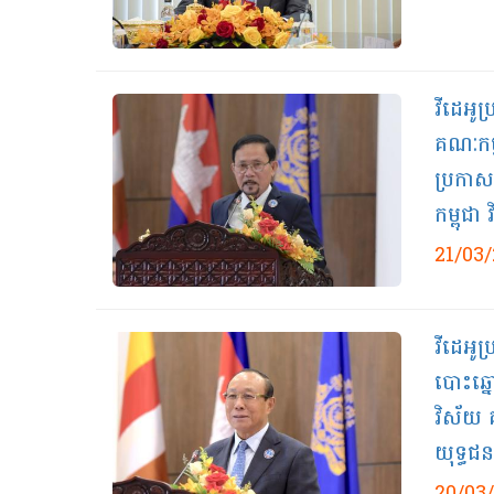
វីដេអូ
គណៈកម្
ប្រកាស
កម្ពុជ
21/03
វីដេអូប
បោះឆ្ន
វិស័យ 
យុទ្ធជន