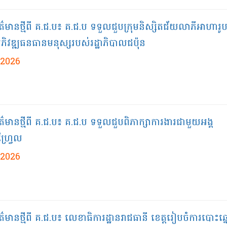
័ត៌មាន​ថ្មី​ពី​ គ.ជ.ប៖​ គ.ជ.ប ទទួលជួបក្រុមនិស្សិតជ័យលាភីអាហារ
ីអភិវឌ្ឍធនធានមនុស្សរបស់រដ្ឋាភិបាលជប៉ុន
/2026
ព័ត៌មានថ្មីពី គ.ជ.ប៖ គ.ជ.ប ទទួលជួបពិភាក្សាការងារជាមួយអង្គ
្វ្រែល
/2026
័ត៌មានថ្មីពី គ.ជ.ប៖ លេខាធិការដ្ឋានរាជធានី ខេត្តរៀបចំការបោះឆ្