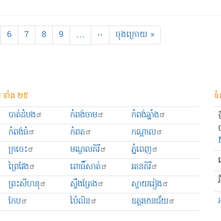
age
Page
6
Page
7
Page
8
Page
9
…
Next
››
Last
ចុងក្រោយ »
page
page
 ទាំង ២៥
ទំ
បាត់ដំបង
កំពង់ចាម
កំពង់ឆ្នាំង
កំពង់ធំ
កំពត
កណ្ដាល
ក្រចេះ
មណ្ឌលគិរី
ភ្នំពេញ
ព្រៃវែង
ពោធិ៍សាត់
រតនគិរី
អ
ព្រះសីហនុ
ស្ទឹងត្រែង
ស្វាយរៀង
កែប
ប៉ៃលិន
ឧត្ដរមានជ័យ