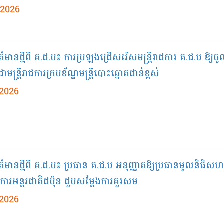
/2026
័ត៌មាន​ថ្មី​ពី​ គ.ជ.ប៖​ ការប្រឡងជ្រើសរើសមន្រ្តីរាជការ គ.ជ.ប ឱ្យច
ាមន្ត្រីរាជការក្របខ័ណ្ឌមន្ត្រីបោះឆ្នោតជាន់ខ្ពស់
/2026
័ត៌មានថ្មីពី គ.ជ.ប៖ ប្រធាន គ.ជ.ប អនុញ្ញាតឱ្យប្រធានមូលនិធិស
្តិការអន្តរជាតិជប៉ុន ជួបសម្តែងការគួរសម
/2026