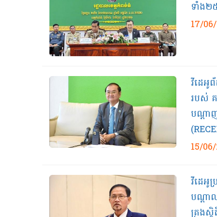
ទាំង២៥ 
17/06
វីដេអូ​
របស់ គ.
បណ្តាញ
(RECE
15/06
វីដេអូប
បណ្តាលស
គ្រងស្