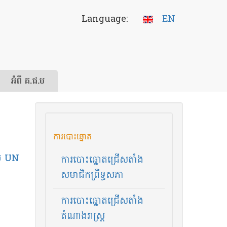
Language:
EN
អំពី គ.ជ.ប
ការបោះឆ្នោត
ស់ UN
ការបោះឆ្នោតជ្រើសតាំង
សមាជិកព្រឹទ្ធសភា
ការបោះឆ្នោតជ្រើសតាំង
តំណាងរាស្ត្រ