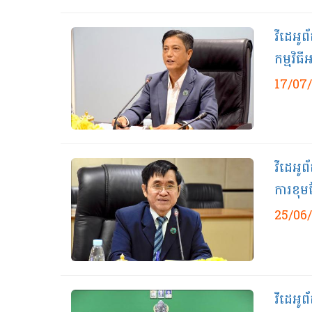
វីដេអូព
កម្មវិធ
17/07
វីដេអូ​
ការខុមហ
25/06
វីដេអូព