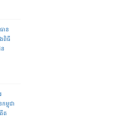
រធាន
ងពិធី
ជន
រ
កម្ពុជា
តីត