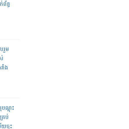
់ព័ន្ធ
ូលរួម
ស់
រាំង
គបណ្តុះ
គ្រប់
ល័យចុះ