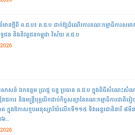
/2026
ព័ត៌មានថ្មីពី គ.ជ.ប៖ គ.ជ.ប ដាក់ឱ្យដំណើរការគណៈកម្មាធិការសម
្ធជន និងនិវត្តជនកម្ពុជា វិស័យ គ.ជ.ប
/2026
ប្រសាសន៍ ឯកឧត្តម ប្រាជ្ញ ចន្ទ ប្រធាន​ គ.ជ.ប ក្នុងពិធីសំណេះស
្រីរាជការ និងមន្ត្រីបុគ្គលិកជាប់កិច្ចសន្យានៃគណៈកម្មាធិការជាតិរៀ
ោត ក្នុងឱកាសខួបអនុស្សារីយ៍លើកទី១១៥ ទិវាអន្តរជាតិនារី ៨មីន
២៦...
/2026