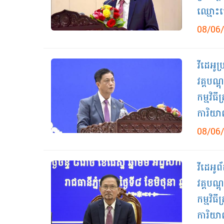
ឈ្មោះប
08/06
វីដេអូប
វគ្គបណ្
កម្មវិធ
ការិយា
08/06
វីដេអូ
វគ្គបណ្
កម្មវិធ
ការិយា