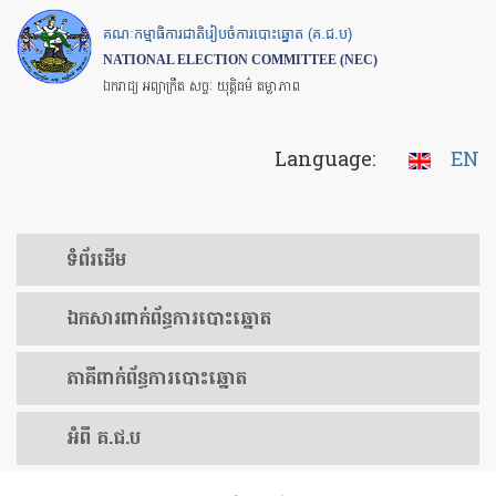
Skip
គណៈកម្មាធិការជាតិរៀបចំការបោះឆ្នោត (គ.ជ.ប)
to
NATIONAL ELECTION COMMITTEE (NEC)
main
ឯករាជ្យ អព្យាក្រឹត សច្ចៈ យុត្តិធម៌ តម្លាភាព
content
Language:
EN
ទំព័រ​ដើម
ឯកសារ​ពាក់ព័ន្ធ​ការ​បោះឆ្នោត
​ភាគីពាក់ព័ន្ធ​​ការ​បោះឆ្នោត
អំពី គ.ជ.ប