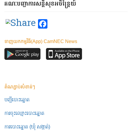
គណៈបញ្ជាការសន្តិសុខអចិន្ត្រៃយ៍
Facebook
ទាញយកកម្មវិធី(App) CamNEC News
តំណភ្ជាប់សំខាន់ៗ
បញ្ជីបោះឆ្នោត
ការចុះឈ្មោះបោះឆ្នោត
ការបោះឆ្នោត (ឃុំ សង្កាត់)