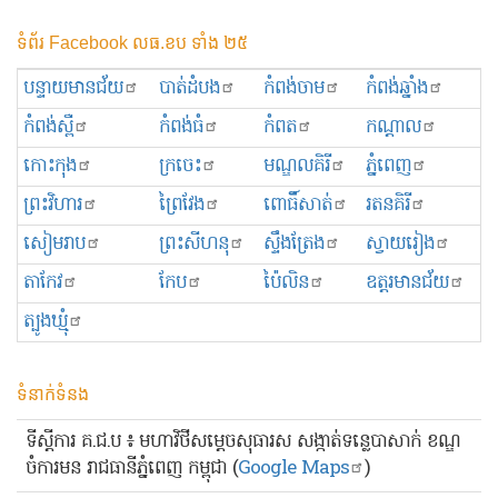
ទំព័រ Facebook លធ.ខប ទាំង ២៥
បន្ទាយមានជ័យ
បាត់ដំបង
កំពង់ចាម
កំពង់ឆ្នាំង
កំពង់ស្ពឺ
កំពង់ធំ
កំពត
កណ្ដាល
កោះកុង
ក្រចេះ
មណ្ឌលគិរី
ភ្នំពេញ
ព្រះ​វិហារ
ព្រៃវែង
ពោធិ៍សាត់
រតនគិរី
សៀមរាប
ព្រះសីហនុ
ស្ទឹងត្រែង
ស្វាយរៀង
តាកែវ
កែប
ប៉ៃលិន
ឧត្ដរមានជ័យ
ត្បូងឃ្មុំ
ទំនាក់ទំនង
ទីស្ដីការ គ.ជ.ប ៖ មហាវិថីសម្ដេចសុធារស សង្កាត់ទន្លេបាសាក់ ខណ្ឌ
ចំការមន រាជធានីភ្នំពេញ កម្ពុជា (
Google Maps
)