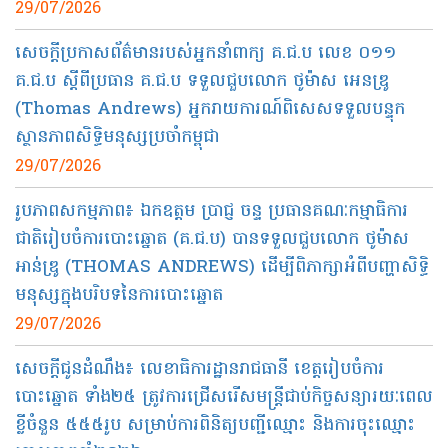
29/07/2026
សេចក្តីប្រកាសព័ត៌មានរបស់អ្នកនាំពាក្យ គ.ជ.ប លេខ ០១១
គ.ជ.ប ស្តីពីប្រធាន គ.ជ.ប ទទួលជួបលោក ថូម៉ាស អេនឌ្រូ
(Thomas Andrews) អ្នករាយការណ៍ពិសេសទទួលបន្ទុក
ស្ថានភាពសិទ្ធិមនុស្សប្រចាំកម្ពុជា
29/07/2026
រូបភាពសកម្មភាព៖ ឯកឧត្តម ប្រាជ្ញ ចន្ទ ប្រធានគណៈកម្មាធិការ
ជាតិរៀបចំការបោះឆ្នោត (គ.ជ.ប) បានទទួលជួបលោក ថូម៉ាស
អាន់ឌ្រូ (THOMAS ANDREWS) ដើម្បីពិភាក្សាអំពីបញ្ហាសិទ្ធិ
មនុស្សក្នុងបរិបទនៃការបោះឆ្នោត
29/07/2026
សេចក្ដីជូនដំណឹង៖ លេខាធិការដ្ឋានរាជធានី ខេត្តរៀបចំការ
បោះឆ្នោត ទាំង២៥ ត្រូវការជ្រើសរើសមន្ត្រីជាប់កិច្ចសន្យារយៈពេល
ខ្លីចំនួន ៥៥៥រូប សម្រាប់ការពិនិត្យបញ្ជីឈ្មោះ និងការចុះឈ្មោះ