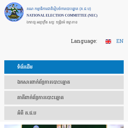
Skip
គណៈកម្មាធិការជាតិរៀបចំការបោះឆ្នោត (គ.ជ.ប)
to
NATIONAL ELECTION COMMITTEE (NEC)
main
ឯករាជ្យ អព្យាក្រឹត សច្ចៈ យុត្តិធម៌ តម្លាភាព
content
Language:
EN
ទំព័រ​ដើម
ឯកសារ​ពាក់ព័ន្ធ​ការ​បោះឆ្នោត
​ភាគីពាក់ព័ន្ធ​​ការ​បោះឆ្នោត
អំពី គ.ជ.ប