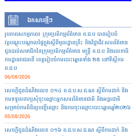
ឯកសារ​ថ្មីៗ
រូបភាពសកម្មភាព៖ ក្រុមប្រតិកម្មព័ត៌មាន គ.ជ.ប បានរៀបចំ
វគ្គបណ្តុះបណ្តាលផ្ទៃក្នុងស្តីពីមូលដ្ឋានគ្រឹះ និងវិជ្ជាជីវៈសារព័ត៌មាន
ជូនដល់សមាជិកនៃក្រុមប្រតិកម្មព័ត៌មាន មន្ត្រី គ.ជ.ប និងលេខាធិ
ការដ្ឋានរាជធានី ខេត្តរៀបចំការបោះឆ្នោតទាំង ២៥ នៅទីស្តីការ
គ.ជ.ប
06/08/2026
សេចក្តីជូនដំណឹងលេខ ០១៤ គ.ជ.ប.ស.ជ.ណ ស្តីពីការដាក់ និង
ការទទួលពាក្យសុំចុះឈ្មោះអ្នកសារព័ត៌មានជាតិ និងអន្តរជាតិ
សម្រាប់ការពិនិត្យបញ្ជីឈ្មោះ និងការចុះឈ្មោះបោះឆ្នោតឆ្នាំ២០២៦
05/08/2026
សេចក្តីជូនដំណឹងលេខ ០១៦ គ.ជ.ប.ស.ជ.ណ ស្តីពី​ការដាក់ និង