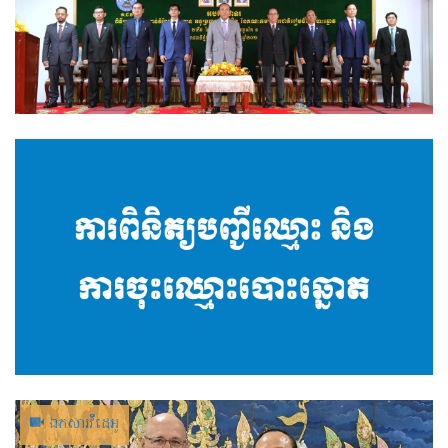
ឯកសារ​វីដេអូ