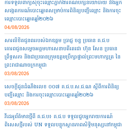
ការទទួលពាក្យសុំចុះឈ្មោះភ្នាក់ងារគណបក្សនយោបាយ និងអ្នក
សង្កេតការណ៍បោះឆ្នោតសម្រាប់ការពិនិត្យបញ្ជីឈ្មោះ និងការចុះ
ឈ្មោះបោះឆ្នោតឆ្នាំ២០២៦
04/08/2026
សារលិខិតជូនពររបស់ឯកឧត្ដម ប្រាជ្ញ ចន្ទ ប្រធាន គ.ជ.ប
គោរពជូន​សម្តេចអគ្គមហាសេនាបតីតេជោ ហ៊ុន សែន ប្រធាន
ព្រឹទ្ធសភា និងជាប្រធានក្រុមឧត្តមប្រឹក្សាផ្ទាល់ព្រះមហាក្សត្រ នៃ
ព្រះរាជាណាចក្រកម្ពុជា​
03/08/2026
សេចក្តីជូនដំណឹង​លេខ​ ០០៧​ គ.ជ.ប​.ស.ជ.ណ​ ស្តីពីការពិនិត្យ
បញ្ជីឈ្មោះ និងការចុះឈ្មោះបោះឆ្នោតឆ្នាំ២០២៦
03/08/2026
វីដេអូព័ត៌មានថ្មីពី គ.ជ.ប៖ គ.ជ.ប ទទួលជួបអ្នករាយការណ៍
ពិសេសថ្មីរបស់ UN ទទួលបន្ទុកស្ថានភាពសិទ្ធិមនុស្សនៅកម្ពុជា