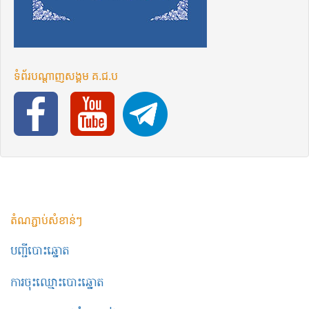
ទំព័រ​បណ្ដាញ​សង្គម​ គ.ជ.ប
តំណភ្ជាប់សំខាន់ៗ
បញ្ជីបោះឆ្នោត
ការចុះឈ្មោះបោះឆ្នោត