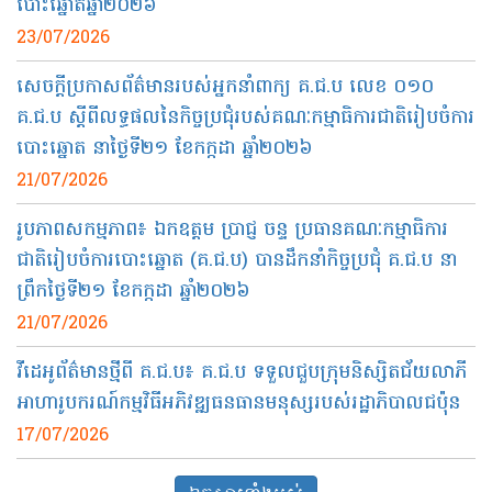
បោះឆ្នោតឆ្នាំ២០២៦
23/07/2026
សេចក្តីប្រកាសព័ត៌មានរបស់អ្នកនាំពាក្យ​ គ.ជ.ប លេខ​ ០១០​
គ.ជ.ប​ ស្តីពីលទ្ធផលនៃកិច្ចប្រជុំរបស់គណៈកម្មាធិការជាតិរៀបចំការ
បោះឆ្នោត នាថ្ងៃទី២១ ខែកក្កដា ឆ្នាំ២០២៦
21/07/2026
រូបភាពសកម្មភាព៖ ឯកឧត្ដម ប្រាជ្ញ ចន្ទ ប្រធានគណៈកម្មាធិការ
ជាតិរៀបចំការបោះឆ្នោត (គ.ជ.ប) បានដឹកនាំកិច្ចប្រជុំ គ.ជ.ប នា
ព្រឹកថ្ងៃទី២១ ខែកក្កដា ឆ្នាំ២០២៦
21/07/2026
វីដេអូព័ត៌មាន​ថ្មី​ពី​ គ.ជ.ប៖​ គ.ជ.ប ទទួលជួបក្រុមនិស្សិតជ័យលាភី
អាហារូបករណ៍កម្មវិធីអភិវឌ្ឍធនធានមនុស្សរបស់រដ្ឋាភិបាលជប៉ុន
17/07/2026