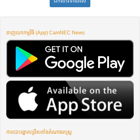
ឯកសារ​ទាំងអស់
ទាញយកកម្មវិធី (App) CamNEC News
ការបោះឆ្នោតជ្រើសតាំងតំណាងរាស្ត្រ