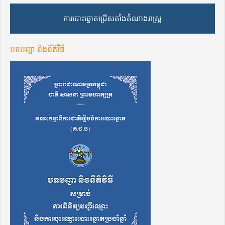
ការបោះឆ្នោតជ្រើសតាំងតំណាងរាស្ត្រ
បទបញ្ជា និងនីតិវិធី​