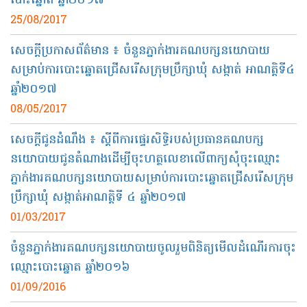
បោះឆ្នោត​ ឆ្នាំ​២០១៧
25/08/2017
សេច​ក្ដី​ប្រ​កាស​ព័ត៌មាន ៖ ចំនួន​​​ភ្នាក់​ងារ​គណបក្ស​នយោបាយ​
សម្រាប់​ការ​បោះ​ឆ្នោត​ជ្រើស​រើ​ស​ក្រុម​ប្រឹក្សា​ឃុំ សង្កាត់​ អាណត្តិ​ទី​៤
ឆ្នាំ​២០១៧
08/05/2017
សេចក្តី​ជូន​ដំណឹង​ ៖ ស្ដីពី​ការផ្ទេរ​សិទ្ធិ​របស់​ប្រធាន​គណបក្ស​
នយោបាយ​ជូន​តំណាង​ដើម្បី​ចុះ​ហត្ថលេខា​លើ​ពាក្យ​សុំ​ចុះ​ឈ្មោះ​
ភ្នាក់ងារ​គណបក្ស​នយោបាយ​សម្រាប់​ការ​បោះ​ឆ្នោត​ជ្រើស​រើស​ក្រុម​
ប្រឹក្សា​ឃុំ​ សង្កាត់​អាណត្ដិ​ទី​ ៤ ឆ្នាំ២០១៧
01/03/2017
ចំនួន​ភ្នាក់ងារ​គណបក្ស​នយោបាយ​ចូល​រួម​ពិនិត្យ​មើល​ដំណើរ​ការ​ចុះ
ឈ្មោះ​បោះ​ឆ្នោត ឆ្នាំ​២០១៦
01/09/2016