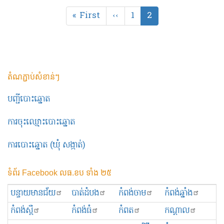
Pagination
First
« First
Previous
‹‹
Page
1
Current
2
page
page
page
តំណភ្ជាប់សំខាន់ៗ
បញ្ជីបោះឆ្នោត
ការចុះឈ្មោះបោះឆ្នោត
ការបោះឆ្នោត (ឃុំ សង្កាត់)
ទំព័រ Facebook លធ.ខប ទាំង ២៥
បន្ទាយមានជ័យ
បាត់ដំបង
កំពង់ចាម
កំពង់ឆ្នាំង
កំពង់ស្ពឺ
កំពង់ធំ
កំពត
កណ្ដាល