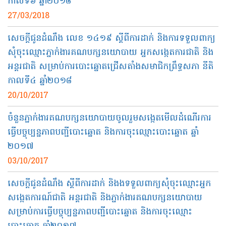
កាលទី៦ ឆ្នាំ២០១៨
27/03/2018
សេចក្ដី​ជូន​ដំណឹង​ លេខ ១៤១៩​​ ស្ដីពី​ការ​ដាក់​ និង​ការ​ទទួល​ពាក្យ​
សុំ​ចុះ​ឈ្មោះ​ភ្នាក់ងារ​គណបក្ស​នយោបាយ​ អ្នក​សង្កេតការជាតិ និង​
អន្តរជាតិ​ សម្រាប់​ការ​បោះឆ្នោត​ជ្រើស​តាំង​សមាជិក​ព្រឹទ្ធសភា​ នីតិ
កាល​ទី​៤ ឆ្នាំ​២០១៨
20/10/2017
​ចំនួន​ភ្នាក់ងារ​គណបក្ស​នយោបាយ​ចូលរួម​សង្កេតមើល​ដំណើរការ​
ធ្វើ​បច្ចុប្បន្នភាព​បញ្ជី​បោះឆ្នោត​ និង​ការ​ចុះឈ្មោះបោះឆ្នោត​ ឆ្នាំ​
២០១៧
03/10/2017
សេចក្ដីជូនដំណឹង​ ស្ដី​ពី​​ការ​ដាក់​ និងង​ទទួល​ពាក្យ​សុំ​ចុះ​ឈ្មោះ​អ្នក​
សង្កេតការណ៍​ជាតិ អន្តរជាតិ និង​ភ្នាក់ងារ​គណបក្ស​នយោបាយ​
សម្រាប់​ការ​ធ្វើ​បច្ចុប្បន្នភាព​បញ្ជី​បោះឆ្នោត និង​ការ​ចុះ​ឈ្មោះ​