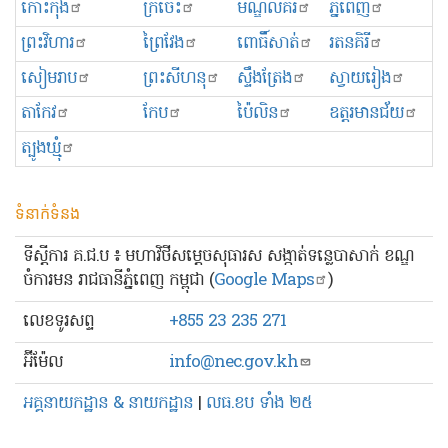
កោះកុង
ក្រចេះ
មណ្ឌលគិរី
ភ្នំពេញ
ព្រះ​វិហារ
ព្រៃវែង
ពោធិ៍សាត់
រតនគិរី
សៀមរាប
ព្រះសីហនុ
ស្ទឹងត្រែង
ស្វាយរៀង
តាកែវ
កែប
ប៉ៃលិន
ឧត្ដរមានជ័យ
ត្បូងឃ្មុំ
ទំនាក់ទំនង
ទីស្ដីការ គ.ជ.ប ៖ មហាវិថីសម្ដេចសុធារស សង្កាត់ទន្លេបាសាក់ ខណ្ឌ
ចំការមន រាជធានីភ្នំពេញ កម្ពុជា (
Google Maps
)
លេខ​ទូរសព្ទ
+855 23 235 271
អ៊ីម៉ែល
info@nec.gov.kh
អគ្គនាយកដ្ឋាន & នាយកដ្ឋាន
|
លធ.ខប ទាំង ២៥