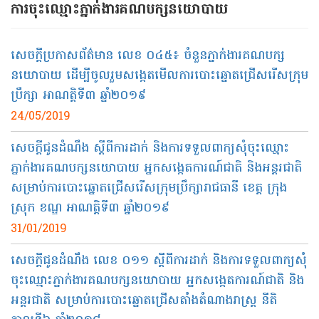
ការចុះឈ្មោះ​ភ្នាក់ងារគណបក្សនយោបាយ​
សេចក្តីប្រកាសព័ត៌មាន លេខ ០៤៥៖​ ចំនួនភ្នាក់ងារគណបក្ស
នយោបាយ ដើម្បីចូលរួមសង្កេតមើលការបោះឆ្នោតជ្រើសរើសក្រុម
ប្រឹក្សា អាណត្តិទី៣ ឆ្នាំ២០១៩
24/05/2019
សេចក្ដីជូនដំណឹង ស្ដីពី​ការដាក់​ និង​ការ​ទទួល​ពាក្យសុំចុះឈ្មោះ
ភ្នាក់ងារ​គណបក្សនយោបាយ​ អ្នកសង្កេតការណ៍​ជាតិ និង​អន្តរជាតិ​
សម្រាប់​ការបោះឆ្នោត​ជ្រើសរើស​ក្រុមប្រឹក្សា​រាជធានី ខេត្ត​ ​ក្រុង ​
ស្រុក ​ខណ្ឌ អាណត្តិ​ទី​៣ ឆ្នាំ​២០១៩
31/01/2019
សេចក្តីជូនដំណឹង លេខ ០១១​ ស្តីពី​ការដាក់ និងការទទួល​ពាក្យសុំ​
ចុះឈ្មោះ​ភ្នាក់ងារ​គណបក្សនយោបាយ​​ អ្នកសង្កេតការណ៍ជាតិ និង
អន្តរជាតិ សម្រាប់ការបោះឆ្នោតជ្រើសតាំងតំណាងរាស្ត្រ​ នីតិ