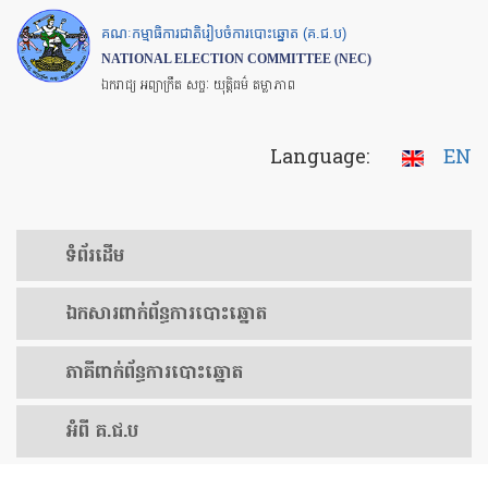
Skip
គណៈកម្មាធិការជាតិរៀបចំការបោះឆ្នោត (គ.ជ.ប)
to
NATIONAL ELECTION COMMITTEE (NEC)
main
ឯករាជ្យ អព្យាក្រឹត សច្ចៈ យុត្តិធម៌ តម្លាភាព
content
Language:
EN
ទំព័រ​ដើម
ឯកសារ​ពាក់ព័ន្ធ​ការ​បោះឆ្នោត
​ភាគីពាក់ព័ន្ធ​​ការ​បោះឆ្នោត
អំពី គ.ជ.ប