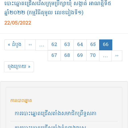
បោះឆ្នោតជ្រើសរើសក្រុមប្រឹក្សាឃុំ សង្កាត់ អាណត្តិទី៥
ឆ្នាំ២០២២ (កម្មវិធីតុមូល លេខរៀងទី១)
22/05/2022
Pagination
First
« ដំបូង
Previous
‹‹
…
Page
62
Page
63
Page
64
Page
65
Current
66
page
page
page
Page
67
Page
68
Page
69
Page
70
…
Next
››
page
Last
ចុងក្រោយ »
page
ការបោះឆ្នោត
ការបោះឆ្នោតជ្រើសតាំងសមាជិកព្រឹទ្ធសភា