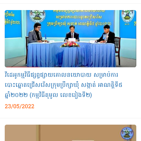
វីដេអូកម្មវិធីផ្សព្វផ្សាយគោលនយោបាយ សម្រាប់ការ
បោះឆ្នោតជ្រើសរើសក្រុមប្រឹក្សាឃុំ សង្កាត់ អាណត្តិទី៥
ឆ្នាំ២០២២ (កម្មវិធីតុមូល លេខរៀងទី២)
23/05/2022