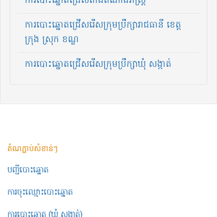
ការបោះឆ្នោតជ្រើសតាំងតំណាងរាស្ត្រ
ការបោះឆ្នោតជ្រើសរើសក្រុមប្រឹក្សារាជធានី ខេត្ត
ក្រុង ស្រុក ខណ្ឌ
ការបោះឆ្នោតជ្រើសរើសក្រុមប្រឹក្សា​ឃុំ សង្កាត់
តំណភ្ជាប់សំខាន់ៗ
បញ្ជីបោះឆ្នោត
ការចុះឈ្មោះបោះឆ្នោត
ការបោះឆ្នោត (ឃុំ សង្កាត់)