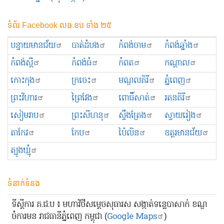
ទំព័រ Facebook លធ.ខប ទាំង ២៥
បន្ទាយមានជ័យ
បាត់ដំបង
កំពង់ចាម
កំពង់ឆ្នាំង
កំពង់ស្ពឺ
កំពង់ធំ
កំពត
កណ្ដាល
កោះកុង
ក្រចេះ
មណ្ឌលគិរី
ភ្នំពេញ
ព្រះ​វិហារ
ព្រៃវែង
ពោធិ៍សាត់
រតនគិរី
សៀមរាប
ព្រះសីហនុ
ស្ទឹងត្រែង
ស្វាយរៀង
តាកែវ
កែប
ប៉ៃលិន
ឧត្ដរមានជ័យ
ត្បូងឃ្មុំ
ទំនាក់ទំនង
ទីស្ដីការ គ.ជ.ប ៖ មហាវិថីសម្ដេចសុធារស សង្កាត់ទន្លេបាសាក់ ខណ្ឌ
ចំការមន រាជធានីភ្នំពេញ កម្ពុជា (
Google Maps
)