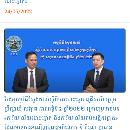
បោះឆ្នោត»...
24/05/2022
វីដេអូកម្មវិធីស្វែងយល់ស្ដីពីការបោះឆ្នោតជ្រើសរើសក្រុម
ប្រឹក្សាឃុំ សង្កាត់ អាណត្តិទី៥ ឆ្នាំ២០២២ ក្រោមប្រធានបទ
«ការិយាល័យបោះឆ្នោត និងការិយាល័យរាប់សន្លឹកឆ្នោត»
ដែលមានការអញ្ជើញចូលរួមពីលោក ឌី ភីរុណ ប្រធាន