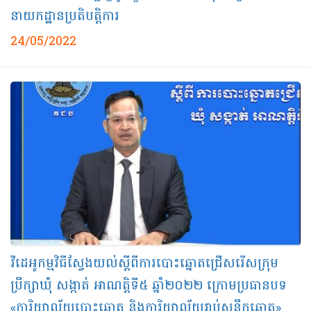
នាយកដ្ឋានប្រតិបត្តិការ
24/05/2022
វីដេអូកម្មវិធីស្វែងយល់ស្ដីពីការបោះឆ្នោតជ្រើសរើសក្រុម
ប្រឹក្សាឃុំ សង្កាត់ អាណត្តិទី៥ ឆ្នាំ២០២២ ក្រោមប្រធានបទ
«ការិយាល័យបោះឆ្នោត និងការិយាល័យរាប់សន្លឹកឆ្នោត»