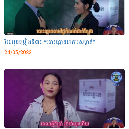
វីដេអូចម្រៀងទី៣៖ “បោះឆ្នោតជាការសម្ងាត់”
24/05/2022