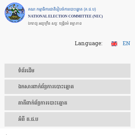
Skip
គណៈកម្មាធិការជាតិរៀបចំការបោះឆ្នោត (គ.ជ.ប)
to
NATIONAL ELECTION COMMITTEE (NEC)
main
ឯករាជ្យ អព្យាក្រឹត សច្ចៈ យុត្តិធម៌ តម្លាភាព
content
Language:
EN
ទំព័រ​ដើម
ឯកសារ​ពាក់ព័ន្ធ​ការ​បោះឆ្នោត
​ភាគីពាក់ព័ន្ធ​​ការ​បោះឆ្នោត
អំពី គ.ជ.ប