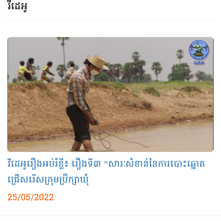
វីដេអូ
វីដេអូរឿងអប់រំខ្លី៖ រឿងទី៣ “សារៈសំខាន់នៃការបោះឆ្នោត
ជ្រើសរើសក្រុមប្រឹក្សាឃុំ
25/05/2022