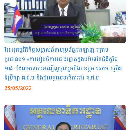
វីដេអូកម្មវិធីកិច្ចសម្ភាសន៍តាមប្រព័ន្ធអនឡាញ ក្រោម
ប្រធានបទ «ការរៀបចំការបោះឆ្នោតក្នងបរិបទនៃជំងឺកូវីដ
១៩» ដែលមានការអញ្ជើញចូលរួមពីឯកឧត្ដម សោម សូរីដា
ទីប្រឹក្សា គ.ជ.ប និងជាអគ្គលេខាធិការរង គ.ជ.ប
25/05/2022