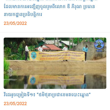
ដែលមានការអញ្ជើញចូលរួមពីលោក ឌី ភីរុណ ប្រធាន
នាយកដ្ឋានប្រតិបត្តិការ
23/05/2022
វីដេអូចម្រៀងទី១៖ "៥មិថុនាប្រជាខេមរាបោះឆ្នោត"
23/05/2022