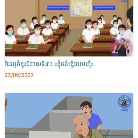
វីដេអូគំនូរជីវចលទី៣៖ «ខ្ញុំចង់ធ្វើជាមេឃុំ»
23/05/2022