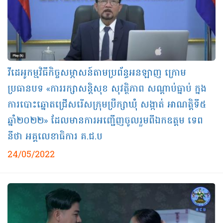
វីដេអូកម្មវិធីកិច្ចសម្ភាសន៍តាមប្រព័ន្ធអនឡាញ ក្រោម
ប្រធានបទ «ការរក្សាសន្តិសុខ សុវត្ថិភាព សណ្ដាប់ធ្នាប់ ក្នង
ការបោះឆ្នោតជ្រើសរើសក្រុមប្រឹក្សាឃុំ សង្កាត់ អាណត្តិទី៥
ឆ្នាំ២០២២» ដែលមានការអញ្ជើញចូលរួមពីឯកឧត្ដម ទេព
នីថា អគ្គលេខាធិការ គ.ជ.ប
24/05/2022