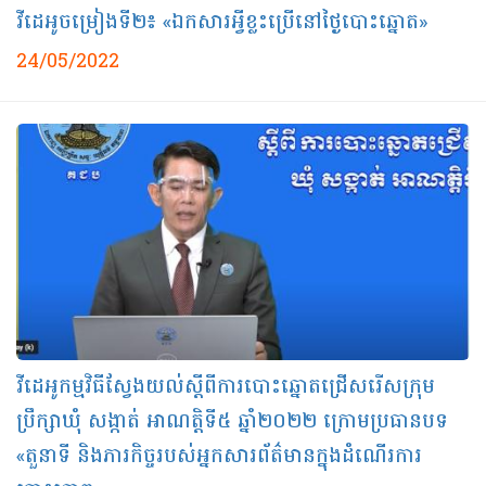
វីដេអូចម្រៀងទី២៖ «ឯកសារអ្វីខ្លះប្រើនៅថ្ងៃបោះឆ្នោត»
24/05/2022
វីដេអូកម្មវិធីស្វែងយល់ស្ដីពីការបោះឆ្នោតជ្រើសរើសក្រុម
ប្រឹក្សាឃុំ សង្កាត់ អាណត្តិទី៥ ឆ្នាំ២០២២ ក្រោមប្រធានបទ
«តួនាទី និងភារកិច្ចរបស់អ្នកសារព័ត៌មានក្នុងដំណើរការ