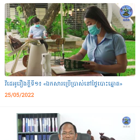
វីដេអូរឿងខ្លីទី១៖ «ឯកសារប្រើប្រាស់នៅថ្ងៃបោះឆ្នោត»
25/05/2022