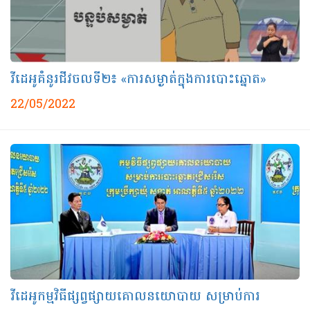
វីដេអូគំនូរជីវចលទី២៖ «ការសម្ងាត់ក្នុងការបោះឆ្នោត»
22/05/2022
វីដេអូកម្មវិធីផ្សព្វផ្សាយគោលនយោបាយ សម្រាប់ការ