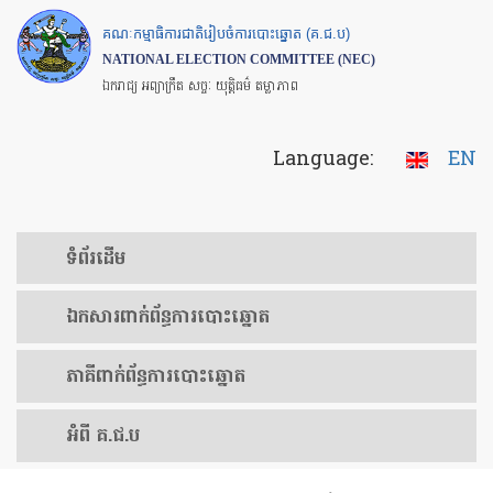
Skip
គណៈកម្មាធិការជាតិរៀបចំការបោះឆ្នោត (គ.ជ.ប)
to
NATIONAL ELECTION COMMITTEE (NEC)
main
ឯករាជ្យ អព្យាក្រឹត សច្ចៈ យុត្តិធម៌ តម្លាភាព
content
Language:
EN
ទំព័រ​ដើម
ឯកសារ​ពាក់ព័ន្ធ​ការ​បោះឆ្នោត
​ភាគីពាក់ព័ន្ធ​​ការ​បោះឆ្នោត
អំពី គ.ជ.ប