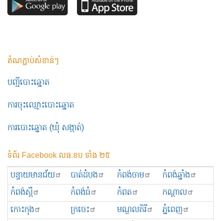
តំណភ្ជាប់សំខាន់ៗ
បញ្ជីបោះឆ្នោត
ការចុះឈ្មោះបោះឆ្នោត
ការបោះឆ្នោត (ឃុំ សង្កាត់)
ទំព័រ Facebook លធ.ខប ទាំង ២៥
បន្ទាយមានជ័យ
បាត់ដំបង
កំពង់ចាម
កំពង់ឆ្នាំង
កំពង់ស្ពឺ
កំពង់ធំ
កំពត
កណ្ដាល
កោះកុង
ក្រចេះ
មណ្ឌលគិរី
ភ្នំពេញ