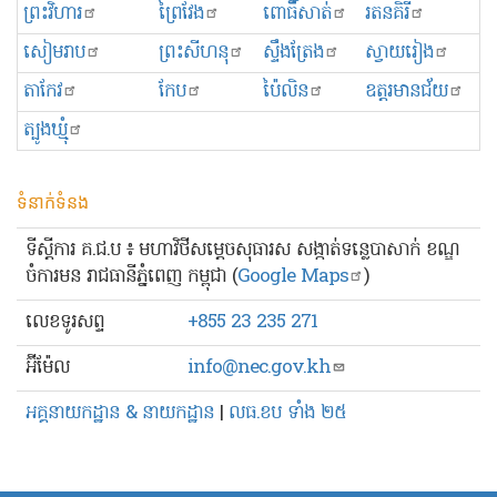
ព្រះ​វិហារ
ព្រៃវែង
ពោធិ៍សាត់
រតនគិរី
សៀមរាប
ព្រះសីហនុ
ស្ទឹងត្រែង
ស្វាយរៀង
តាកែវ
កែប
ប៉ៃលិន
ឧត្ដរមានជ័យ
ត្បូងឃ្មុំ
ទំនាក់ទំនង
ទីស្ដីការ គ.ជ.ប ៖ មហាវិថីសម្ដេចសុធារស សង្កាត់ទន្លេបាសាក់ ខណ្ឌ
ចំការមន រាជធានីភ្នំពេញ កម្ពុជា (
Google Maps
)
លេខ​ទូរសព្ទ
+855 23 235 271
អ៊ីម៉ែល
info@nec.gov.kh
អគ្គនាយកដ្ឋាន & នាយកដ្ឋាន
|
លធ.ខប ទាំង ២៥