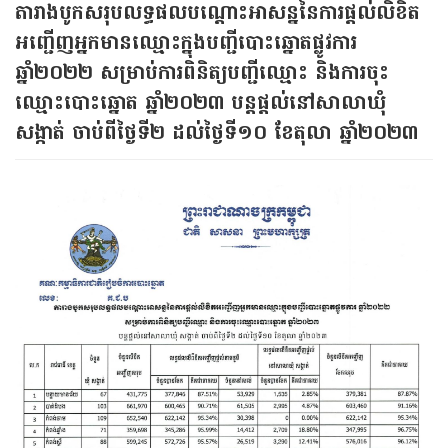
តារាងបូកសរុបលទ្ធផលបណ្តោះអាសន្ននៃការផ្តល់លិខិត
អញ្ជើញអ្នកមានឈ្មោះក្នុងបញ្ជីបោះឆ្នោតផ្លូវការ
ឆ្នាំ២០២២ សម្រាប់ការពិនិត្យបញ្ជីឈ្មោះ និងការចុះ
ឈ្មោះបោះឆ្នោត ឆ្នាំ២០២៣ បន្តផ្តល់នៅសាលាឃុំ
សង្កាត់ ចាប់ពីថ្ងៃទី២ ដល់ថ្ងៃទី១០ ខែតុលា ឆ្នាំ២០២៣