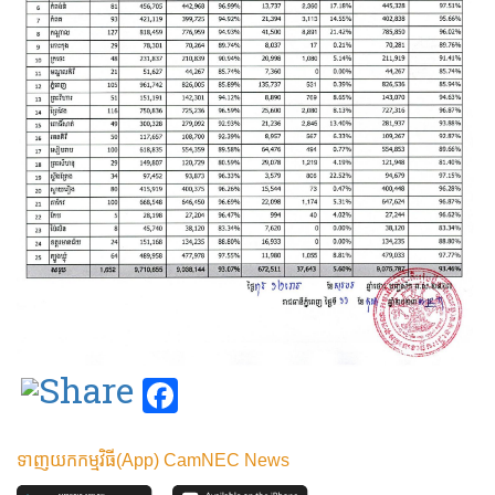
Facebook
ទាញយកកម្មវិធី(App) CamNEC News