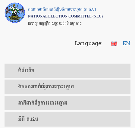
Skip
គណៈកម្មាធិការជាតិរៀបចំការបោះឆ្នោត (គ.ជ.ប)
to
NATIONAL ELECTION COMMITTEE (NEC)
main
ឯករាជ្យ អព្យាក្រឹត សច្ចៈ យុត្តិធម៌ តម្លាភាព
content
Language:
EN
ទំព័រ​ដើម
ឯកសារ​ពាក់ព័ន្ធ​ការ​បោះឆ្នោត
​ភាគីពាក់ព័ន្ធ​​ការ​បោះឆ្នោត
អំពី គ.ជ.ប