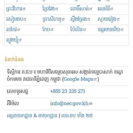
ព្រះ​វិហារ
ព្រៃវែង
ពោធិ៍សាត់
រតនគិរី
សៀមរាប
ព្រះសីហនុ
ស្ទឹងត្រែង
ស្វាយរៀង
តាកែវ
កែប
ប៉ៃលិន
ឧត្ដរមានជ័យ
ត្បូងឃ្មុំ
ទំនាក់ទំនង
ទីស្ដីការ គ.ជ.ប ៖ មហាវិថីសម្ដេចសុធារស សង្កាត់ទន្លេបាសាក់ ខណ្ឌ
ចំការមន រាជធានីភ្នំពេញ កម្ពុជា (
Google Maps
)
លេខ​ទូរសព្ទ
+855 23 235 271
អ៊ីម៉ែល
info@nec.gov.kh
អគ្គនាយកដ្ឋាន & នាយកដ្ឋាន
|
លធ.ខប ទាំង ២៥