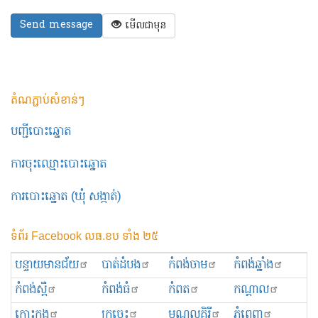
Send message
មើល​ជា​មុន
តំណភ្ជាប់សំខាន់ៗ
បញ្ជីបោះឆ្នោត
ការចុះឈ្មោះបោះឆ្នោត
ការបោះឆ្នោត (ឃុំ សង្កាត់)
ទំព័រ Facebook លធ.ខប ទាំង ២៥
បន្ទាយមានជ័យ
បាត់ដំបង
កំពង់ចាម
កំពង់ឆ្នាំង
កំពង់ស្ពឺ
កំពង់ធំ
កំពត
កណ្ដាល
កោះកុង
ក្រចេះ
មណ្ឌលគិរី
ភ្នំពេញ