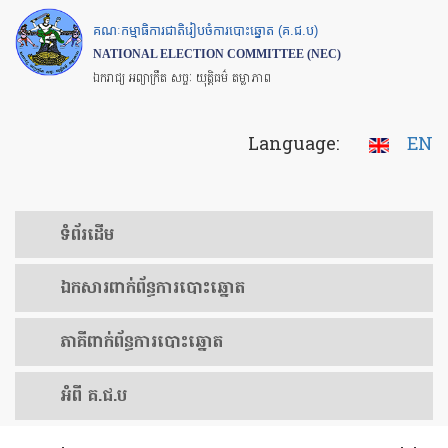
Skip
គណៈកម្មាធិការជាតិរៀបចំការបោះឆ្នោត (គ.ជ.ប)
to
NATIONAL ELECTION COMMITTEE (NEC)
main
ឯករាជ្យ អព្យាក្រឹត សច្ចៈ យុត្តិធម៌ តម្លាភាព
content
Language:
EN
ទំព័រ​ដើម
ឯកសារ​ពាក់ព័ន្ធ​ការ​បោះឆ្នោត
​ភាគីពាក់ព័ន្ធ​​ការ​បោះឆ្នោត
អំពី គ.ជ.ប