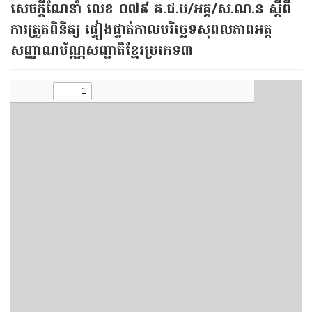
សេចក្តីណែនាំ លេខ ០៧៩ គ.ជ.ប/អគ្គ/ស.ណ.ន ស្តីពី
ការត្រួតពិនិត្យ ផ្ទៀងផ្ទាត់កាលបរិច្ឆេទសុពលភាពអត្ត
សញ្ញាណប័ណ្ណសញ្ជាតិខ្មែរប្រភេទ៣