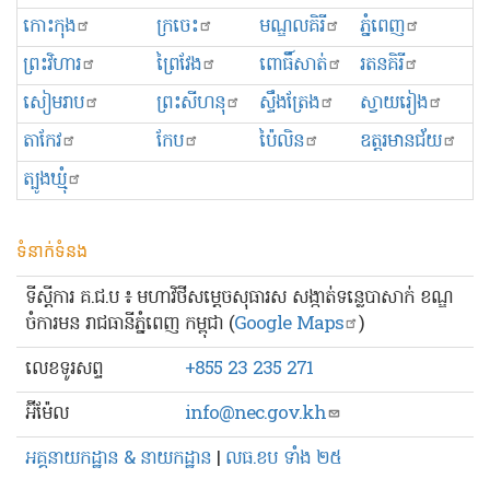
កោះកុង
ក្រចេះ
មណ្ឌលគិរី
ភ្នំពេញ
ព្រះ​វិហារ
ព្រៃវែង
ពោធិ៍សាត់
រតនគិរី
សៀមរាប
ព្រះសីហនុ
ស្ទឹងត្រែង
ស្វាយរៀង
តាកែវ
កែប
ប៉ៃលិន
ឧត្ដរមានជ័យ
ត្បូងឃ្មុំ
ទំនាក់ទំនង
ទីស្ដីការ គ.ជ.ប ៖ មហាវិថីសម្ដេចសុធារស សង្កាត់ទន្លេបាសាក់ ខណ្ឌ
ចំការមន រាជធានីភ្នំពេញ កម្ពុជា (
Google Maps
)
លេខ​ទូរសព្ទ
+855 23 235 271
អ៊ីម៉ែល
info@nec.gov.kh
អគ្គនាយកដ្ឋាន & នាយកដ្ឋាន
|
លធ.ខប ទាំង ២៥