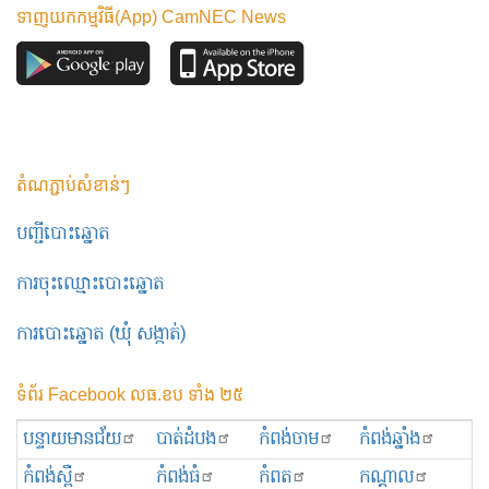
ទាញយកកម្មវិធី(App) CamNEC News
តំណភ្ជាប់សំខាន់ៗ
បញ្ជីបោះឆ្នោត
ការចុះឈ្មោះបោះឆ្នោត
ការបោះឆ្នោត (ឃុំ សង្កាត់)
ទំព័រ Facebook លធ.ខប ទាំង ២៥
បន្ទាយមានជ័យ
បាត់ដំបង
កំពង់ចាម
កំពង់ឆ្នាំង
កំពង់ស្ពឺ
កំពង់ធំ
កំពត
កណ្ដាល