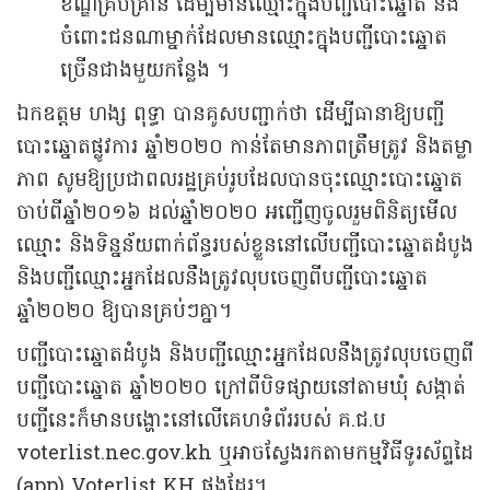
ខណ្ឌគ្រប់គ្រាន់ ដើម្បីមានឈ្មោះក្នុងបញ្ជីបោះឆ្នោត និង
ចំពោះជនណាម្នាក់ដែលមានឈ្មោះក្នុងបញ្ជីបោះឆ្នោត
ច្រើនជាងមួយកន្លែង ។
ឯកឧត្តម ហង្ស ពុទ្ធា បានគូសបញ្ជាក់ថា ដើម្បីធានាឱ្យបញ្ជី
បោះឆ្នោតផ្លូវការ ឆ្នាំ២០២០ កាន់តែមានភាពត្រឹមត្រូវ និងតម្លា
ភាព សូមឱ្យប្រជាពលរដ្ឋគ្រប់រូបដែលបានចុះឈ្មោះបោះឆ្នោត
ចាប់ពីឆ្នាំ២០១៦ ដល់ឆ្នាំ២០២០ អញ្ជើញចូលរួមពិនិត្យមើល
ឈ្មោះ និងទិន្នន័យពាក់ព័ន្ធរបស់ខ្លួននៅលើបញ្ជីបោះឆ្នោតដំបូង
និងបញ្ជីឈ្មោះអ្នកដែលនឹងត្រូវលុបចេញពីបញ្ជីបោះឆ្នោត
ឆ្នាំ២០២០ ឱ្យបានគ្រប់ៗគ្នា។
បញ្ជីបោះឆ្នោតដំបូង និងបញ្ជីឈ្មោះអ្នកដែលនឹងត្រូវលុបចេញពី
បញ្ជីបោះឆ្នោត ឆ្នាំ២០២០ ក្រៅពីបិទផ្សាយនៅតាមឃុំ សង្កាត់
បញ្ជីនេះក៏មានបង្ហោះនៅលើគេហទំព័ររបស់ គ.ជ.ប
voterlist.nec.gov.kh ឬអាចស្វែងរកតាមកម្មវិធីទូរស័ព្ទដៃ
(app) Voterlist KH ផងដែរ។