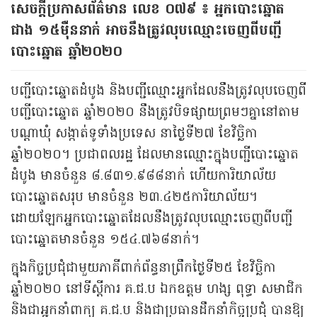
សេចក្តីប្រកាសព័ត៌មាន លេខ ០៧៩ ៖ អ្នកបោះឆ្នោត
ជាង ១៥ម៉ឺននាក់ អាចនឹងត្រូវលុបឈ្មោះចេញពីបញ្ជី
បោះឆ្នោត ឆ្នាំ២០២០
បញ្ជីបោះឆ្នោតដំបូង និងបញ្ជីឈ្មោះអ្នកដែលនឹងត្រូវលុបចេញពី
បញ្ជីបោះឆ្នោត ឆ្នាំ២០២០ នឹងត្រូវបិទផ្សាយព្រមៗគ្នានៅតាម
បណ្តាឃុំ សង្កាត់ទូទាំងប្រទេស នាថ្ងៃទី២៧ ខែវិច្ឆិកា
ឆ្នាំ២០២០។ ប្រជាពលរដ្ឋ ដែលមានឈ្មោះក្នុងបញ្ជីបោះឆ្នោត
ដំបូង មានចំនួន ៨.៨៣១.៩៨៨នាក់ ហើយការិយាល័យ
បោះឆ្នោតសរុប មានចំនួន ២៣.៤២៥ការិយាល័យ។
ដោយឡែកអ្នកបោះឆ្នោតដែលនឹងត្រូវលុបឈ្មោះចេញពីបញ្ជី
បោះឆ្នោតមានចំនួន ១៥៤.៧៦៨នាក់។
ក្នុងកិច្ចប្រជុំជាមួយភាគីពាក់ព័ន្ធនាព្រឹកថ្ងៃទី២៥ ខែវិច្ឆិកា
ឆ្នាំ២០២០ នៅទីស្តីការ គ.ជ.ប ឯកឧត្តម ហង្ស ពុទ្ធា សមាជិក
និងជាអ្នកនាំពាក្យ គ.ជ.ប និងជាប្រធានដឹកនាំកិច្ចប្រជុំ បានឱ្យ