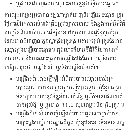
ត្រូវបានដកហូតជាបណ្តោះអាសន្ននូវសិទ្ធិបោះឆ្នោត។
ការលុបឈ្មោះប្រជាពលរដ្ឋណាម្នាក់ចេញពីបញ្ជីបោះឆ្នោត ត្រូវ
ផ្អែកលើឯកសារសំអាងត្រឹមត្រូវច្បាស់លាស់ និងឆ្លងកាត់នីតិវិធី
ជាច្រើនដំណាក់កាល ដើម្បីធានាថាប្រជាពលរដ្ឋខែ្មរគ្រប់រូប
ដែលបានបំពេញលក្ខខណ្ឌត្រឹមត្រូវស្របតាមច្បាប់ ត្រូវតែមាន
ឈ្មោះក្នុងបញ្ជីបោះឆ្នោត។ ក្នុងនោះក៏មាននីតិវិធីនៃការដាក់
ការទទួល និងការដោះស្រាយបណ្តឹងផងដែរ។ បណ្តឹងនោះ
គេឱ្យឈ្មោះថា បណ្តឹងតវ៉ា ឬ/និងបណ្តឹងជំទាស់។
បណ្តឹងតវ៉ា អាចធ្វើឡើងអំពីការបាត់ឈ្មោះរបស់អ្នក
បោះឆ្នោត ឬមានឈ្មោះក្នុងបញ្ជីបោះឆ្នោត ប៉ុន្តែកត់ត្រា
មិនច្បាស់លាស់នូវទិន្នន័យពាក់ព័ន្ធ ឬព័ត៌មានដែលគាត់
បានផ្តល់ឱ្យ ឬត្រូវបាន គ.ជ.ប លុបឈ្មោះមិនត្រឹមត្រូវ ។
បណ្តឹងជំទាស់ អាចធ្វើឡើងចំពោះបុគ្គលណាម្នាក់មាន
ឈ្មោះក្នុងបញ្ជីបោះឆ្នោតដំបូង ប៉ុន្តែជននោះមិនមានលក្ខ