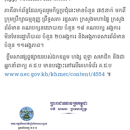
ភាគីពាក់ព័ន្ធដែលចូលរួមកិច្ចប្រជុំនេះមានចំនួន ៧៥នាក់ មកពី
ក្រុមប្រឹក្សាធម្មនុញ្ញ ព្រឹទ្ធសភា រដ្ឋសភា ក្រសួងមហាផ្ទៃ ក្រសួង
ព័ត៌មាន គណបក្សនយោបាយ ចំនួន ១៨ គណបក្ស អង្គការ
មិនមែនរដ្ឋាភិបាល ចំនួន ២០អង្គការ និងអង្គភាពសារព័ត៌មាន
ចំនួន ១១អង្គភាព។
ខ្លឹមសារផ្សព្វផ្សាយរបស់ឯកឧត្តម ហង្ស ពុទ្ធា សមាជិក និងជា
អ្នកនាំពាក្យ គ.ជ.ប មានបង្ហោះនៅលើគេហទំព័រ គ.ជ.ប
www.nec.gov.kh/khmer/content/4554
៕