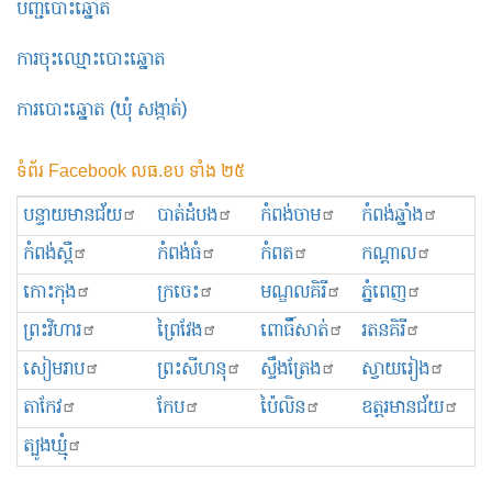
បញ្ជីបោះឆ្នោត
ការចុះឈ្មោះបោះឆ្នោត
ការបោះឆ្នោត (ឃុំ សង្កាត់)
ទំព័រ Facebook លធ.ខប ទាំង ២៥
បន្ទាយមានជ័យ
បាត់ដំបង
កំពង់ចាម
កំពង់ឆ្នាំង
កំពង់ស្ពឺ
កំពង់ធំ
កំពត
កណ្ដាល
កោះកុង
ក្រចេះ
មណ្ឌលគិរី
ភ្នំពេញ
ព្រះ​វិហារ
ព្រៃវែង
ពោធិ៍សាត់
រតនគិរី
សៀមរាប
ព្រះសីហនុ
ស្ទឹងត្រែង
ស្វាយរៀង
តាកែវ
កែប
ប៉ៃលិន
ឧត្ដរមានជ័យ
ត្បូងឃ្មុំ