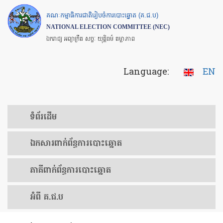
Skip
គណៈកម្មាធិការជាតិរៀបចំការបោះឆ្នោត (គ.ជ.ប)
to
NATIONAL ELECTION COMMITTEE (NEC)
main
ឯករាជ្យ អព្យាក្រឹត សច្ចៈ យុត្តិធម៌ តម្លាភាព
content
Language:
EN
ទំព័រ​ដើម
ឯកសារ​ពាក់ព័ន្ធ​ការ​បោះឆ្នោត
​ភាគីពាក់ព័ន្ធ​​ការ​បោះឆ្នោត
អំពី គ.ជ.ប