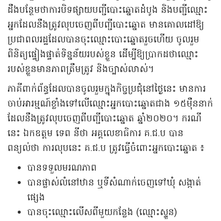
ដឹងបន្ថែមថាការបិទផ្សាយបញ្ជីបោះឆ្នោតដំបូង និងបញ្ជីឈ្មោះ
អ្នកដែលនឹងត្រូវលុបចេញពីបញ្ជីបោះឆ្នោត មានគោលដៅឱ្យ
ប្រជាពលរដ្ឋដែលបានចុះឈ្មោះបោះឆ្នោតរួចហើយ ចូលរួម
ពិនិត្យផ្ទៀងផ្ទាត់ទិន្នន័យរបស់ខ្លួន ដើម្បីឱ្យប្រាកដថាឈ្មោះ
របស់ខ្លួនមានភាពត្រឹមត្រូវ និងច្បាស់លាស់។
ភាគីពាក់ព័ន្ធដែលបានចូលរួមក្នុងកិច្ចប្រជុំនៅថ្ងៃនេះ មានការ
ចាប់អារម្មណ៍ខ្លាំងទៅលើឈ្មោះអ្នកបោះឆ្នោតជាង ១៥ម៉ឺននាក់
ដែលនឹងត្រូវលុបចេញពីបញ្ជីបោះឆ្នោត ឆ្នាំ២០២០។ ករណី
នេះ ឯកឧត្តម ទេព នីថា អគ្គលេខាធិការ គ.ជ.ប បាន
ពន្យល់ថា ការលុបនេះ គ.ជ.ប ត្រូវធ្វើចំពោះអ្នកបោះឆ្នោត ៖
បានទទួលមរណភាព
បានផ្លាស់លំនៅឋាន ឬទីសំណាក់ចេញទៅឃុំ សង្កាត់
ផ្សេង
បានចុះឈ្មោះលើសពីមួយកន្លែង (ឈ្មោះស្ទួន)