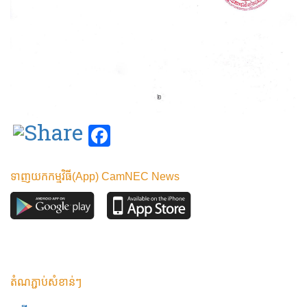
Facebook
ទាញយកកម្មវិធី(App) CamNEC News
តំណភ្ជាប់សំខាន់ៗ