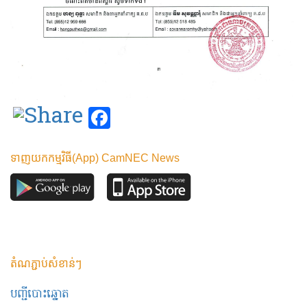
Facebook
ទាញយកកម្មវិធី(App) CamNEC News
តំណភ្ជាប់សំខាន់ៗ
បញ្ជីបោះឆ្នោត