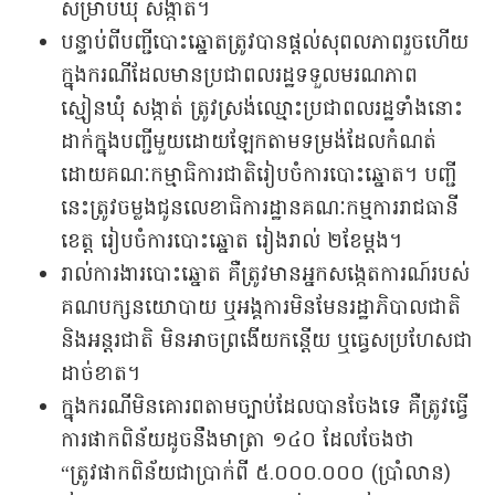
សម្រាប់ឃុំ សង្កាត់។
បន្ទាប់ពីបញ្ជីបោះឆ្នោតត្រូវបានផ្ដល់សុពលភាពរួចហើយ
ក្នុងករណីដែលមានប្រជាពលរដ្ឋទទួលមរណភាព
ស្មៀនឃុំ សង្កាត់ ត្រូវស្រង់ឈ្មោះប្រជាពលរដ្ឋទាំងនោះ
ដាក់ក្នុងបញ្ជីមួយដោយឡែកតាមទម្រង់ដែលកំណត់
ដោយគណៈកម្មាធិការជាតិរៀបចំការបោះឆ្នោត។ បញ្ជី
នេះត្រូវចម្លងជូនលេខាធិការដ្ឋានគណៈកម្មការរាជធានី
ខេត្ត រៀបចំការបោះឆ្នោត រៀងរាល់ ២ខែម្ដង។
រាល់ការងារបោះឆ្នោត គឺត្រូវមានអ្នកសង្កេតការណ៍របស់
គណបក្សនយោបាយ ឬអង្គការមិនមែនរដ្ឋាភិបាលជាតិ
និងអន្តរជាតិ មិនអាចព្រងើយកន្តើយ ឬធ្វេសប្រហែសជា
ដាច់ខាត។
ក្នុងករណីមិនគោរពតាមច្បាប់ដែលបានចែងទេ គឺត្រូវធ្វើ
ការផាកពិន័យដូចនឹងមាត្រា ១៤០ ដែលចែងថា
“ត្រូវផាកពិន័យជាប្រាក់ពី ៥.០០០.០០០ (ប្រាំលាន)