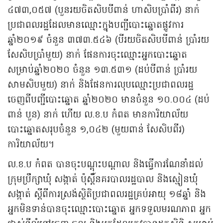
៤៧៣,០៥៧ (បួនរយចិតសិបបីពាន់ ហាសិបប្រាំពីរ) នាក់
ប្រជាពលរដ្ឋដែលមានឈ្មោះក្នុងបញ្ជីបោះឆ្នោតផ្លូវការ
ឆ្នាំ២០១៩ ចំនួន ៣៧៣.៥៤៦ (បីរយចិតសិបបីពាន់ ប្រាំរយ
សែសិបប្រាំមួយ) នាក់ ផែនការចុះឈ្មោះអ្នកបោះឆ្នោត
សម្រាប់ឆ្នាំ២០២០ ចំនួន ១៣.៥៣១ (ដប់បីពាន់ ប្រាំរយ
សាមសិបមួយ) នាក់ និងផែនការលុបឈ្មោះប្រជាពលរដ្ឋ
ចេញពីបញ្ជីបោះឆ្នោត ឆ្នាំ២០២០ មានចំនួន ១០.០០៤ (ដប់
ពាន់ បួន) នាក់ ហើយ ល.ខ.ប កំពត មានការិយាល័យ
បោះឆ្នោតសរុបចំនួន ១,០៤២ (មួយពាន់ សែសិបពីរ)
ការិយាល័យ។
ល.ខ.ប កំពត បានចុះបណ្ដុះបណ្ដាល និងធ្វើការណែនាំដល់
ក្រុមប្រឹក្សាឃុំ សង្កាត់ ប៉ុស្តិ៍នគរបាលរដ្ឋបាល និងស្មៀនឃុំ
សង្កាត់ ស្ដីពីការស្រង់ស្ថិតិប្រជាពលរដ្ឋគ្រប់អាយុ ១៨ឆ្នាំ និង
អ្នកមិនទាន់បានចុះឈ្មោះបោះឆ្នោត អ្នកទទួលមរណភាព អ្នក