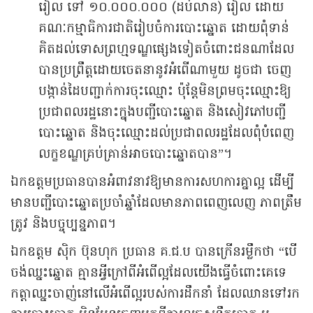
រៀល ទៅ ១០.០០០.០០០ (ដប់លាន) រៀល ដោយ
គណៈកម្មាធិការជាតិរៀបចំការបោះឆ្នោត ដោយពុំទាន់
គិតដល់ទោសព្រហ្មទណ្ឌផ្សេងទៀតចំពោះជនណាដែល
បានប្រព្រឹត្តដោយចេតនានូវអំពើណាមួយ ដូចជា ចេញ
បង្កាន់ដៃបញ្ជាក់ការចុះឈ្មោះ ប៉ុន្តែមិនព្រមចុះឈ្មោះឱ្យ
ប្រជាពលរដ្ឋនោះក្នុងបញ្ជីបោះឆ្នោត និងសៀវភៅបញ្ជី
បោះឆ្នោត និងចុះឈ្មោះដល់ប្រជាពលរដ្ឋដែលពុំបំពេញ
លក្ខខណ្ឌគ្រប់គ្រាន់អាចបោះឆ្នោតបាន”។
ឯកឧត្តមប្រធានបានអំពាវនាវឱ្យមានការសហការគ្នាល្អ ដើម្បី
មានបញ្ជីបោះឆ្នោតប្រចាំឆ្នាំដែលមានភាពពេញលេញ ភាពត្រឹម
ត្រូវ និងបច្ចុប្បន្នភាព។
ឯកឧត្តម ស៊ិក ប៊ុនហុក ប្រធាន គ.ជ.ប បានក្រើនរម្លឹកថា “បើ
ចង់ឈ្នះឆ្នោត គ្មានអ្វីក្រៅពីអំពើល្អដែលយើងធ្វើចំពោះគេទេ
កត្តាឈ្នះចាញ់នៅលើអំពើល្អរបស់ការដឹកនាំ ដែលឈានទៅរក