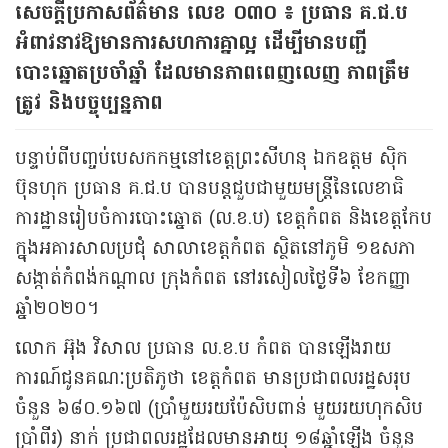
សេចក្តីប្រកាសព័ត៌មាន លេខ ០៣០ ៖ ប្រធាន គ.ជ.ប
អំពាវនាវឱ្យមានការសហការគ្នាល្អ ដើម្បីមានបញ្ជី
បោះឆ្នោតប្រចាំឆ្នាំ ដែលមានភាពពេញលេញ ភាពត្រឹម
ត្រូវ និងបច្ចុប្បន្នភាព
បន្ទាប់ពីបញ្ចប់បេសកកម្មនៅខេត្តព្រះសីហនុ ឯកឧត្តម ស៊ិក
ប៊ុនហុក ប្រធាន គ.ជ.ប បានបន្តជួបជាមួយមន្ត្រីនៃលេខាធិ
ការដ្ឋានរៀបចំការបោះឆ្នោត (ល.ខ.ប) ខេត្តកំពត និងខេត្តកែប
ក្នុងអគារសាលប្រជុំ សាលាខេត្តកំពត ស្ថិតនៅភូមិ ១ឧសភា
សង្កាត់កំពង់កណ្ដាល ក្រុងកំពត នៅរសៀលថ្ងៃទី៦ ខែកញ្ញា
ឆ្នាំ២០២០។
លោក អ៊ុង វិសាល ប្រធាន ល.ខ.ប កំពត បានឡើងរាយ
ការណ៍ជូនគណៈប្រតិភូថា ខេត្តកំពត មានប្រជាពលរដ្ឋសរុប
ចំនួន ៦៨០.១៦៧ (ប្រាំមួយរយប៉ែសិបពាន់ មួយរយហុកសិប
ប្រាំពីរ) នាក់ ប្រជាពលរដ្ឋដែលមានអាយុ ១៨ឆ្នាំឡើង ចំនួន