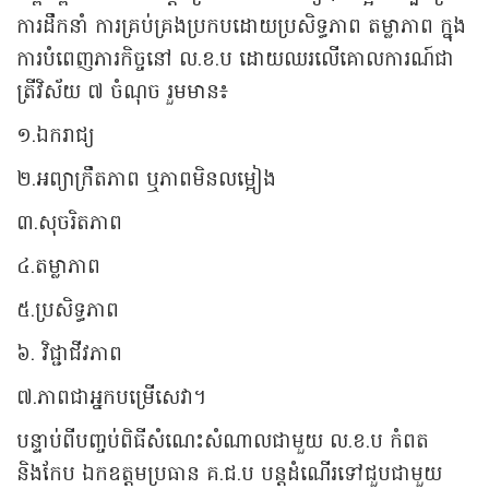
ការដឹកនាំ ការគ្រប់គ្រងប្រកបដោយប្រសិទ្ធភាព តម្លាភាព ក្នុង
ការបំពេញភារកិច្ចនៅ ល.ខ.ប ដោយឈរលើគោលការណ៍ជា
ត្រីវិស័យ ៧ ចំណុច រួមមាន៖
១.ឯករាជ្យ
២.អព្យាក្រឹតភាព ឬភាពមិនលម្អៀង
៣.សុចរិតភាព
៤.តម្លាភាព
៥.ប្រសិទ្ធភាព
៦. វិជ្ជាជីវភាព
៧.ភាពជាអ្នកបម្រើសេវា។
បន្ទាប់ពីបញ្ចប់ពិធីសំណេះសំណាលជាមួយ ល.ខ.ប កំពត
និងកែប ឯកឧត្តមប្រធាន គ.ជ.ប បន្តដំណើរទៅជួបជាមួយ