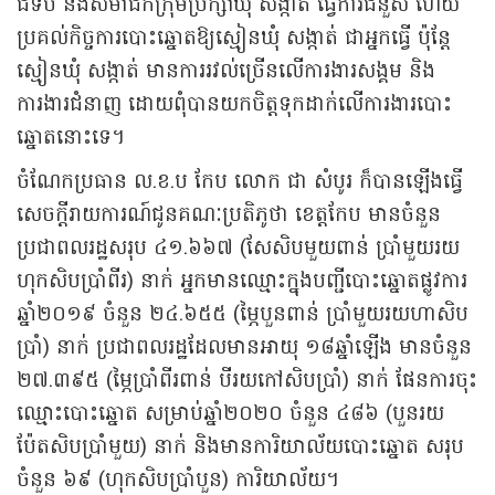
ជំទប់ និងសមាជិកក្រុមប្រឹក្សាឃុំ សង្កាត់ ធ្វើការជំនួស ហើយ
ប្រគល់កិច្ចការបោះឆ្នោតឱ្យស្មៀនឃុំ សង្កាត់ ជាអ្នកធ្វើ ប៉ុន្តែ
ស្មៀនឃុំ សង្កាត់ មានការរវល់ច្រើនលើការងារសង្គម និង
ការងារជំនាញ ដោយពុំបានយកចិត្តទុកដាក់លើការងារបោះ
ឆ្នោតនោះទេ។
ចំណែកប្រធាន ល.ខ.ប កែប លោក ជា សំបូរ ក៏បានឡើងធ្វើ
សេចក្ដីរាយការណ៍ជូនគណៈប្រតិភូថា ខេត្តកែប មានចំនួន
ប្រជាពលរដ្ឋសរុប ៤១.៦៦៧ (សែសិបមួយពាន់ ប្រាំមួយរយ
ហុកសិបប្រាំពីរ) នាក់ អ្នកមានឈ្មោះក្នុងបញ្ជីបោះឆ្នោតផ្លូវការ
ឆ្នាំ២០១៩ ចំនួន ២៤.៦៥៥ (ម្ភៃបួនពាន់ ប្រាំមួយរយហាសិប
ប្រាំ) នាក់ ប្រជាពលរដ្ឋដែលមានអាយុ ១៨ឆ្នាំឡើង មានចំនួន
២៧.៣៩៥ (ម្ភៃប្រាំពីរពាន់ បីរយកៅសិបប្រាំ) នាក់ ផែនការចុះ
ឈ្មោះបោះឆ្នោត សម្រាប់ឆ្នាំ២០២០ ចំនួន ៤៨៦ (បួនរយ
ប៉ែតសិបប្រាំមួយ) នាក់ និងមានការិយាល័យបោះឆ្នោត សរុប
ចំនួន ៦៩ (ហុកសិបប្រាំបួន) ការិយាល័យ។