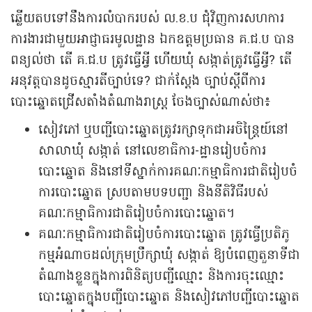
ឆ្លើយតបទៅនឹងការលំបាករបស់ ល.ខ.ប ជុំវិញការសហការ
ការងារជាមួយអាជ្ញាធរមូលដ្ឋាន ឯកឧត្តមប្រធាន គ.ជ.ប បាន
ពន្យល់ថា តើ គ.ជ.ប ត្រូវធ្វើអ្វី ហើយឃុំ សង្កាត់ត្រូវធ្វើអ្វី? តើ
អនុវត្តបានដូចស្មារតីច្បាប់ទេ? ជាក់ស្តែង ច្បាប់ស្ដីពីការ
បោះឆ្នោតជ្រើសតាំងតំណាងរាស្ត្រ ចែងច្បាស់ណាស់ថា៖
សៀវភៅ ឬបញ្ជីបោះឆ្នោតត្រូវរក្សាទុកជាអចិន្ត្រៃយ៍នៅ
សាលាឃុំ សង្កាត់ នៅលេខាធិការ-ដ្ឋានរៀបចំការ
បោះឆ្នោត និងនៅទីស្នាក់ការគណៈកម្មាធិការជាតិរៀបចំ
ការបោះឆ្នោត ស្របតាមបទបញ្ជា និងនីតិវិធីរបស់
គណៈកម្មាធិការជាតិរៀបចំការបោះឆ្នោត។
គណៈកម្មាធិការជាតិរៀបចំការបោះឆ្នោត ត្រូវធ្វើប្រតិភូ
កម្មអំណាចដល់ក្រុមប្រឹក្សាឃុំ សង្កាត់ ឱ្យបំពេញតួនាទីជា
តំណាងខ្លួនក្នុងការពិនិត្យបញ្ជីឈ្មោះ និងការចុះឈ្មោះ
បោះឆ្នោតក្នុងបញ្ជីបោះឆ្នោត និងសៀវភៅបញ្ជីបោះឆ្នោត