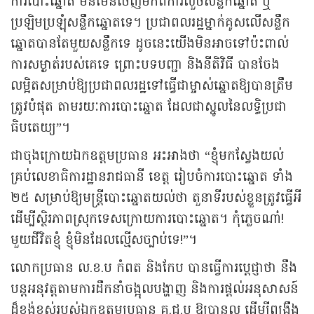
ការបោះឆ្នោត មិនមែនចេញមកពីការលួចសន្លឹកឆ្នោត ឬ
ប្រឡិមប្រឡុំសន្លឹកឆ្នោតទេ។ ប្រជាពលរដ្ឋម្នាក់គូសលើសន្លឹក
ឆ្នោតបានតែមួយសន្លឹកទេ ដូចនេះយើងមិនអាចទៅប៉ះពាល់
ការសម្ងាត់របស់គេទេ ព្រោះបទបញ្ជា និងនីតិវិធី បានចែង
លម្អិតសម្រាប់ឱ្យប្រជាពលរដ្ឋទៅធ្វើជាម្ចាស់ឆ្នោតឱ្យបានត្រឹម
ត្រូវបំផុត តាមរយៈការបោះឆ្នោត ដែលជាស្នូលនៃលទ្ធិប្រជា
ធិបតេយ្យ”។
ជាចុងក្រោយឯកឧត្តមប្រធាន អះអាងថា “ខ្ញុំមកស្វែងយល់
គ្រប់លេខាធិការដ្ឋានរាជធានី ខេត្ត រៀបចំការបោះឆ្នោត ទាំង
២៥ សម្រាប់ឱ្យមន្ត្រីបោះឆ្នោតយល់ថា តួនាទីរបស់ខ្លួនត្រូវធ្វើអី
ដើម្បីស្ថិរភាពស្រុកទេសក្រោយការបោះឆ្នោត។ កុំភ្លេចណា៎!
មួយជីវិតខ្ញុំ ខ្ញុំមិនដែលល្មើសច្បាប់ទេ!”។
លោកប្រធាន ល.ខ.ប កំពត និងកែប បានធ្វើការប្ដេជ្ញាថា នឹង
បន្តអនុវត្តតាមការដឹកនាំចង្អុលបង្ហាញ និងការផ្ដល់អនុសាសន៍
ដ៏ខ្ពង់ខ្ពស់របស់ឯកឧត្តមប្រធាន គ.ជ.ប ឱ្យបានល្អ ដើម្បីពង្រឹង