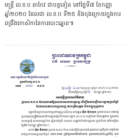
មន្ត្រី ល.ខ.ប តាកែវ ជាបន្តទៀត នៅថ្ងៃទី៧ ខែកញ្ញា
ឆ្នាំ២០២០ ដែលជា ល.ខ.ប ទី២៥ និងចុងក្រោយក្នុងការ
ពង្រឹងកោសិកានៃការបោះឆ្នោត៕