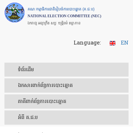
Skip
គណៈកម្មាធិការជាតិរៀបចំការបោះឆ្នោត (គ.ជ.ប)
to
NATIONAL ELECTION COMMITTEE (NEC)
main
ឯករាជ្យ អព្យាក្រឹត សច្ចៈ យុត្តិធម៌ តម្លាភាព
content
Language:
EN
ទំព័រ​ដើម
ឯកសារ​ពាក់ព័ន្ធ​ការ​បោះឆ្នោត
​ភាគីពាក់ព័ន្ធ​​ការ​បោះឆ្នោត
អំពី គ.ជ.ប