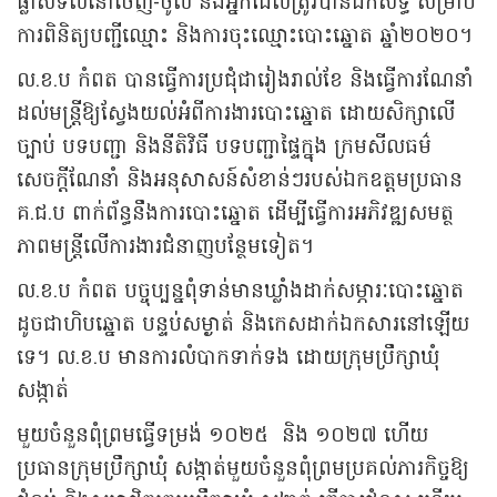
ផ្លាស់ទីលំនៅចេញ-ចូល និងអ្នកដែលត្រូវបានដកសិទ្ធិ សម្រាប់
ការពិនិត្យបញ្ជីឈ្មោះ និងការចុះឈ្មោះបោះឆ្នោត ឆ្នាំ២០២០។
ល.ខ.ប កំពត បានធ្វើការប្រជុំជារៀងរាល់ខែ និងធ្វើការណែនាំ
ដល់មន្ត្រីឱ្យស្វែងយល់អំពីការងារបោះឆ្នោត ដោយសិក្សាលើ
ច្បាប់ បទបញ្ជា និងនីតិវិធី បទបញ្ជាផ្ទៃក្នុង ក្រមសីលធម៌
សេចក្ដីណែនាំ និងអនុសាសន៍សំខាន់ៗរបស់ឯកឧត្តមប្រធាន
គ.ជ.ប ពាក់ព័ន្ធនឹងការបោះឆ្នោត ដើម្បីធ្វើការអភិវឌ្ឍសមត្ថ
ភាពមន្ត្រីលើការងារជំនាញបន្ថែមទៀត។
ល.ខ.ប កំពត បច្ចុប្បន្នពុំទាន់មានឃ្លាំងដាក់សម្ភារៈបោះឆ្នោត
ដូចជាហិបឆ្នោត បន្ទប់សម្ងាត់ និងកេសដាក់ឯកសារនៅឡើយ
ទេ។ ល.ខ.ប មានការលំបាកទាក់ទង ដោយក្រុមប្រឹក្សាឃុំ
សង្កាត់
មួយចំនួនពុំព្រមធ្វើទម្រង់ ១០២៥ និង ១០២៧ ហើយ
ប្រធានក្រុមប្រឹក្សាឃុំ សង្កាត់មួយចំនួនពុំព្រមប្រគល់ភារកិច្ចឱ្យ