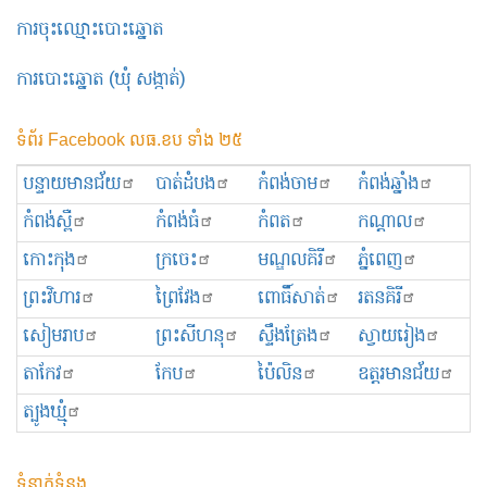
ការចុះឈ្មោះបោះឆ្នោត
ការបោះឆ្នោត (ឃុំ សង្កាត់)
ទំព័រ Facebook លធ.ខប ទាំង ២៥
បន្ទាយមានជ័យ
បាត់ដំបង
កំពង់ចាម
កំពង់ឆ្នាំង
កំពង់ស្ពឺ
កំពង់ធំ
កំពត
កណ្ដាល
កោះកុង
ក្រចេះ
មណ្ឌលគិរី
ភ្នំពេញ
ព្រះ​វិហារ
ព្រៃវែង
ពោធិ៍សាត់
រតនគិរី
សៀមរាប
ព្រះសីហនុ
ស្ទឹងត្រែង
ស្វាយរៀង
តាកែវ
កែប
ប៉ៃលិន
ឧត្ដរមានជ័យ
ត្បូងឃ្មុំ
ទំនាក់ទំនង