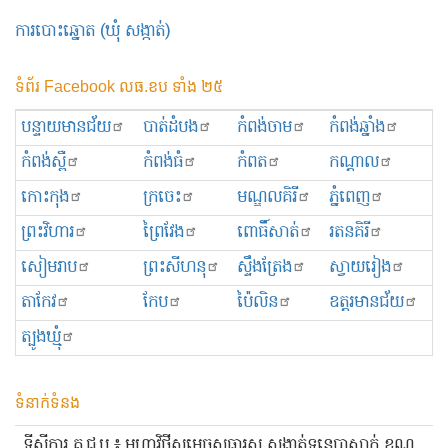
ការបោះឆ្នោត (ឃុំ សង្កាត់)
ទំព័រ Facebook លធ.ខប ទាំង ២៥
បន្ទាយមានជ័យ
បាត់ដំបង
កំពង់ចាម
កំពង់ឆ្នាំង
កំពង់ស្ពឺ
កំពង់ធំ
កំពត
កណ្ដាល
កោះកុង
ក្រចេះ
មណ្ឌលគិរី
ភ្នំពេញ
ព្រះ​វិហារ
ព្រៃវែង
ពោធិ៍សាត់
រតនគិរី
សៀមរាប
ព្រះសីហនុ
ស្ទឹងត្រែង
ស្វាយរៀង
តាកែវ
កែប
ប៉ៃលិន
ឧត្ដរមានជ័យ
ត្បូងឃ្មុំ
ទំនាក់ទំនង
ទីស្ដីការ គ.ជ.ប ៖ មហាវិថីសម្ដេចសុធារស សង្កាត់ទន្លេបាសាក់ ខណ្ឌ