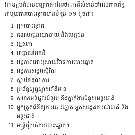
ឯកឧត្តមក៏បានបញ្ជាក់ផងដែរថា ភាគីសំខាន់ៗដែលពាក់ព័ន្ធ
ជាមួយការបោះឆ្នោតមានចំនួន ១១ ដូចជា៖
អ្នកបោះឆ្នោត
គណបក្សនយោបាយ និងបេក្ខជន
រដ្ឋសភា
អាជ្ញាធរដែនដី
អង្គភាពដោះស្រាយវិវាទការបោះឆ្នោត
អង្គការសង្គមស៊ីវិល
ស្ថាប័នតុលាការ
ប្រព័ន្ធផ្សព្វផ្សាយព័ត៌មាន
សហគមន៍ផ្តល់ជំនួយ និងភ្នាក់ងារជំនួយអន្តរជាតិ
អ្នកត្រួតពិនិត្យការបោះឆ្នោត អ្នកសង្កេតការណ៍ជាតិ និង
អន្តរជាតិ
មន្ត្រីរៀបចំការបោះឆ្នោត។