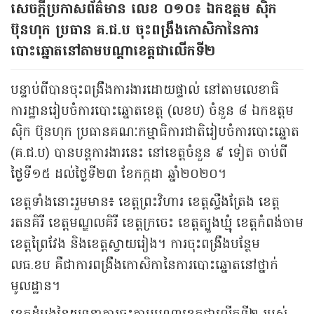
សេចក្តីប្រកាសព័ត៌មាន លេខ ០១០​៖ ឯកឧត្តម ស៊ិក
ប៊ុនហុក ប្រធាន គ.ជ.ប ចុះពង្រឹងកោសិកានៃការ
បោះឆ្នោតនៅតាមបណ្តាខេត្តជាលើកទី២
បន្ទាប់ពីបានចុះពង្រឹងការងារដោយផ្ទាល់ នៅតាមលេខាធិ
ការដ្ឋានរៀបចំការបោះឆ្នោតខេត្ត (លខប) ចំនួន ៨ ឯកឧត្តម
ស៊ិក ប៊ុនហុក ប្រធានគណៈកម្មាធិការជាតិរៀបចំការបោះឆ្នោត
(គ.ជ.ប) បានបន្តការងារនេះ នៅខេត្តចំនួន ៩ ទៀត ចាប់ពី
ថ្ងៃទី១៥ ដល់ថ្ងៃទី២៣ ខែកក្កដា ឆ្នាំ២០២០។
ខេត្តទាំងនោះរួមមាន៖ ខេត្តព្រះវិហារ ខេត្តស្ទឹងត្រែង ខេត្ត
រតនគិរី ខេត្តមណ្ឌលគិរី ខេត្តក្រចេះ ខេត្តត្បួងឃ្មុំ ខេត្តកំពង់ចាម
ខេត្តព្រៃវែង និងខេត្តស្វាយរៀង។ ការចុះពង្រឹងបន្ថែម
លធ.ខប គឺជាការពង្រឹងកោសិកានៃការបោះឆ្នោតនៅថ្នាក់
មូលដ្ឋាន។