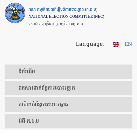
Skip
គណៈកម្មាធិការជាតិរៀបចំការបោះឆ្នោត (គ.ជ.ប)
to
NATIONAL ELECTION COMMITTEE (NEC)
main
ឯករាជ្យ អព្យាក្រឹត សច្ចៈ យុត្តិធម៌ តម្លាភាព
content
Language:
EN
ទំព័រ​ដើម
ឯកសារ​ពាក់ព័ន្ធ​ការ​បោះឆ្នោត
​ភាគីពាក់ព័ន្ធ​​ការ​បោះឆ្នោត
អំពី គ.ជ.ប