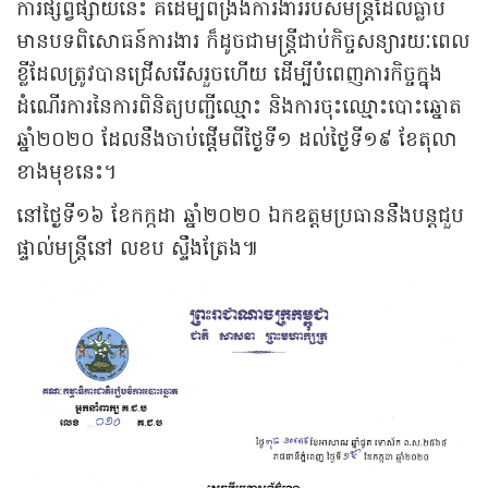
ការផ្សព្វផ្សាយនេះ គឺដើម្បីពង្រឹងការងាររបស់មន្ត្រីដែលធ្លាប់
មានបទពិសោធន៍ការងារ ក៏ដូចជាមន្ត្រីជាប់កិច្ចសន្យារយៈពេល
ខ្លីដែលត្រូវបានជ្រើសរើសរួចហើយ ដើម្បីបំពេញភារកិច្ចក្នុង
ដំណើរការនៃការពិនិត្យបញ្ជីឈ្មោះ និងការចុះឈ្មោះបោះឆ្នោត
ឆ្នាំ២០២០ ដែលនឹងចាប់ផ្តើមពីថ្ងៃទី១ ដល់ថ្ងៃទី១៩ ខែតុលា
ខាងមុខនេះ។
នៅថ្ងៃទី១៦ ខែកក្កដា ឆ្នាំ២០២០ ឯកឧត្តមប្រធាននឹងបន្តជួប
ផ្ទាល់មន្ត្រីនៅ លខប ស្ទឹងត្រែង៕