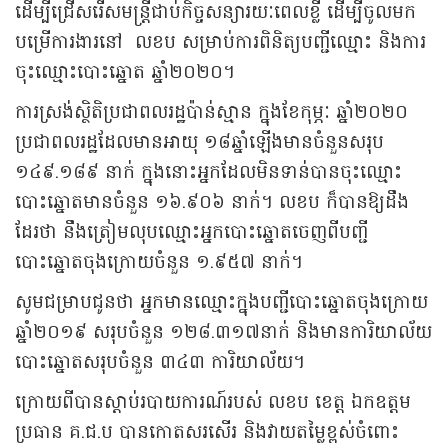
ដើម្បីជ្រើសរើសមន្ត្រីជាប់កិច្ចសន្យារយៈពេលខ្លី ដើម្បីចូលមក
បម្រើការងារនៅ លខប សម្រាប់ការពិនិត្យបញ្ជីឈ្មោះ និងការ
ចុះឈ្មោះបោះឆ្នោត ឆ្នាំ២០២០។
ការស្រង់ស្ថិតិប្រជាពលរដ្ឋប៉ាន់ស្មាន ក្នុងខែកុម្ភៈ ឆ្នាំ២០២០
ប្រជាពលរដ្ឋដែលមានអាយុ ១៨ឆ្នាំឡើងមានចំនួនសរុប
១៤៩.១៨៩ នាក់ ក្នុងនោះអ្នកដែលមិនទាន់បានចុះឈ្មោះ
បោះឆ្នោតមានចំនួន ១៦.៩០៦ នាក់។ លខប ក៏បានឱ្យដឹង
ដែរថា នឹងត្រៀមលុបឈ្មោះអ្នកបោះឆ្នោតចេញពីបញ្ជី
បោះឆ្នោតចុងក្រោយចំនួន ១.៩៥៧ នាក់។
សូមជម្រាបជូនថា អ្នកមានឈ្មោះក្នុងបញ្ជីបោះឆ្នោតចុងក្រោយ
ឆ្នាំ២០១៩ សរុបចំនួន ១២៨.៣១៧នាក់ និងមានការិយាល័យ
បោះឆ្នោតសរុបចំនួន ៣៤៣ ការិយាល័យ។
ក្រោយពីបានស្តាប់របាយការណ៍របស់ លខប ខេត្ត ឯកឧត្តម
ប្រធាន គ.ជ.ប បានកោតសរសើរ និងវាយតម្លៃខ្ពស់ចំពោះ