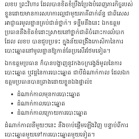
លខប ព្រះវិហារ ដែលបានខិតខំប្រឹងប្រែងបំពេញភារកិច្ចរបស់
ខ្លួនដោយមានការសហការល្អជាមួយភាគីពាក់ព័ន្ធ ជាពិសេស
អាជ្ញាធរមូលដ្ឋានគ្រប់ជាន់ថ្នាក់។ ទន្ទឹមនឹងនេះ ឯកឧត្តម
ប្រធាននឹងខិតខំដោះស្រាយនៅថ្នាក់ជាតិចំពោះការលំបាក
ដែល លខប បានជួបប្រទះ ក្នុងន័យពង្រឹងកោសិកានៃការ
បោះឆ្នោតនៅមូលដ្ឋានឱ្យកាន់តែប្រសើរថែមទៀត។
ឯកឧត្តមប្រធាន ក៏បានបង្ហាញនូវកងចក្ររង្វង់មូលនៃការ
បោះឆ្នោត ឬវដ្តនៃការបោះឆ្នោត ជាបីដំណាក់កាល ដែលឯក
ឧត្តមប្រធានបានព្រាងដោយខ្លួនឯងផ្ទាល់៖
ដំណាក់កាលមុនការបោះឆ្នោត
ដំណាក់កាលបោះឆ្នោត
ដំណាក់កាលក្រោយការបោះឆ្នោត
ដំណាក់កាលនីមួយៗនេះ នឹងចាប់ផ្តើមឡើងវិញ បន្ទាប់ពីការ
បោះឆ្នោតមួយទៅការបោះឆ្នោតមួយទៀត។