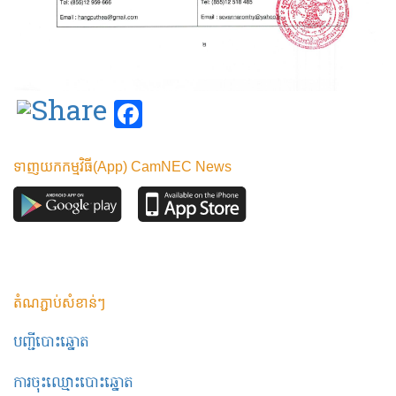
Facebook
ទាញយកកម្មវិធី(App) CamNEC News
តំណភ្ជាប់សំខាន់ៗ
បញ្ជីបោះឆ្នោត
ការចុះឈ្មោះបោះឆ្នោត