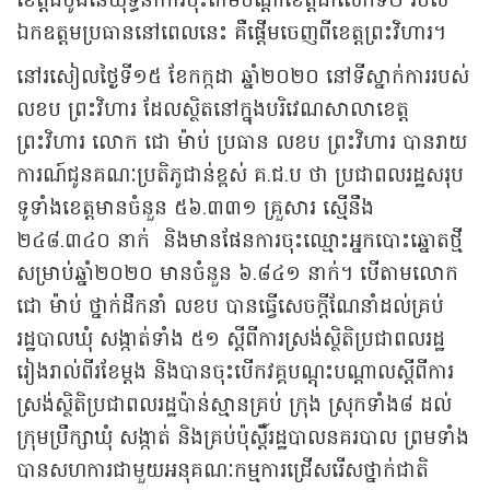
ខេត្តដំបូងនៃយុទ្ធនាការចុះតាមបណ្តាខេត្តជាលើកទី២ របស់
ឯកឧត្តមប្រធាននៅពេលនេះ គឺផ្តើមចេញពីខេត្តព្រះវិហារ។
នៅរសៀលថ្ងៃទី១៥ ខែកក្កដា ឆ្នាំ២០២០ នៅទីស្នាក់ការរបស់
លខប ព្រះវិហារ ដែលស្ថិតនៅក្នុងបរិវេណសាលាខេត្ត
ព្រះវិហារ លោក ជោ ម៉ាប់ ប្រធាន លខប ព្រះវិហារ បានរាយ
ការណ៍ជូនគណៈប្រតិភូជាន់ខ្ពស់ គ.ជ.ប ថា ប្រជាពលរដ្ឋសរុប
ទូទាំងខេត្តមានចំនួន ៥៦.៣៣១ គ្រួសារ ស្មើនឹង
២៤៨.៣៤០ នាក់ និងមានផែនការចុះឈ្មោះអ្នកបោះឆ្នោតថ្មី
សម្រាប់ឆ្នាំ២០២០ មានចំនួន ៦.៨៤១ នាក់។ បើតាមលោក
ជោ ម៉ាប់ ថ្នាក់ដឹកនាំ លខប បានធ្វើសេចក្តីណែនាំដល់គ្រប់
រដ្ឋបាលឃុំ សង្កាត់ទាំង ៥១ ស្តីពីការស្រង់ស្ថិតិប្រជាពលរដ្ឋ
រៀងរាល់ពីរខែម្តង និងបានចុះបើកវគ្គបណ្តុះបណ្តាលស្តីពីការ
ស្រង់ស្ថិតិប្រជាពលរដ្ឋប៉ាន់ស្មានគ្រប់ ក្រុង ស្រុកទាំង៨ ដល់
ក្រុមប្រឹក្សាឃុំ សង្កាត់ និងគ្រប់ប៉ុស្តិ៍រដ្ឋបាលនគរបាល ព្រមទាំង
បានសហការជាមួយអនុគណៈកម្មការជ្រើសរើសថ្នាក់ជាតិ