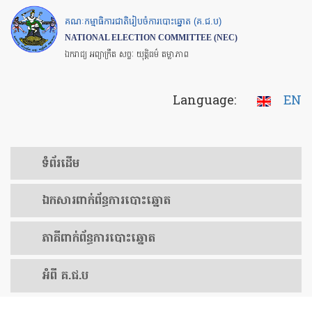
Skip
គណៈកម្មាធិការជាតិរៀបចំការបោះឆ្នោត (គ.ជ.ប)
to
NATIONAL ELECTION COMMITTEE (NEC)
main
ឯករាជ្យ អព្យាក្រឹត សច្ចៈ យុត្តិធម៌ តម្លាភាព
content
Language:
EN
ទំព័រ​ដើម
ឯកសារ​ពាក់ព័ន្ធ​ការ​បោះឆ្នោត
​ភាគីពាក់ព័ន្ធ​​ការ​បោះឆ្នោត
អំពី គ.ជ.ប