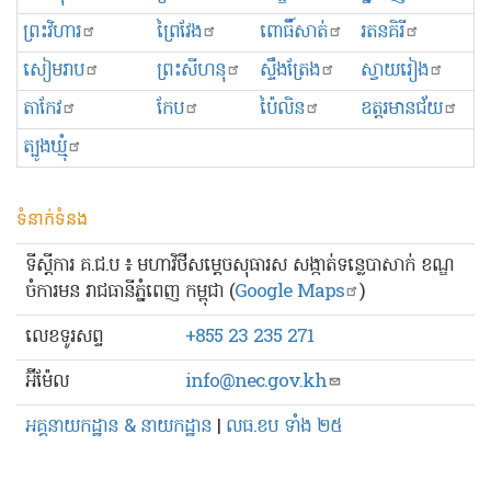
ព្រះ​វិហារ
ព្រៃវែង
ពោធិ៍សាត់
រតនគិរី
សៀមរាប
ព្រះសីហនុ
ស្ទឹងត្រែង
ស្វាយរៀង
តាកែវ
កែប
ប៉ៃលិន
ឧត្ដរមានជ័យ
ត្បូងឃ្មុំ
ទំនាក់ទំនង
ទីស្ដីការ គ.ជ.ប ៖ មហាវិថីសម្ដេចសុធារស សង្កាត់ទន្លេបាសាក់ ខណ្ឌ
ចំការមន រាជធានីភ្នំពេញ កម្ពុជា (
Google Maps
)
លេខ​ទូរសព្ទ
+855 23 235 271
អ៊ីម៉ែល
info@nec.gov.kh
អគ្គនាយកដ្ឋាន & នាយកដ្ឋាន
|
លធ.ខប ទាំង ២៥