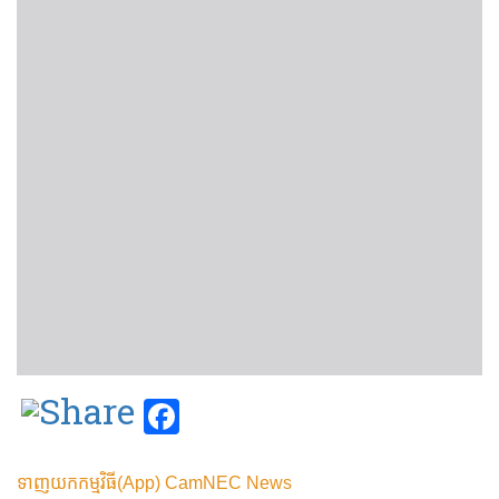
Facebook
ទាញយកកម្មវិធី(App) CamNEC News