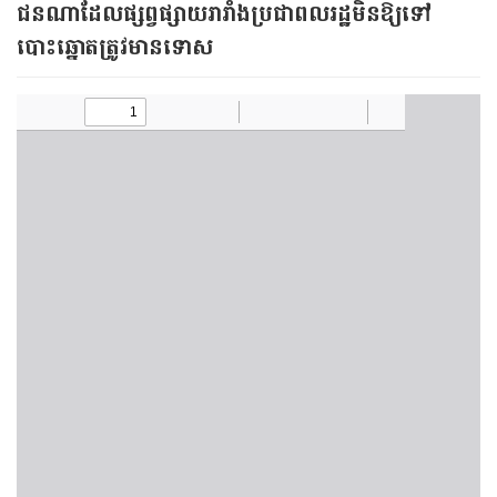
ជនណាដែលផ្សព្វផ្សាយរារាំងប្រជាពលរដ្ឋមិនឱ្យទៅ
បោះឆ្នោតត្រូវមានទោស