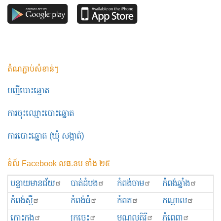
តំណភ្ជាប់សំខាន់ៗ
បញ្ជីបោះឆ្នោត
ការចុះឈ្មោះបោះឆ្នោត
ការបោះឆ្នោត (ឃុំ សង្កាត់)
ទំព័រ Facebook លធ.ខប ទាំង ២៥
បន្ទាយមានជ័យ
បាត់ដំបង
កំពង់ចាម
កំពង់ឆ្នាំង
កំពង់ស្ពឺ
កំពង់ធំ
កំពត
កណ្ដាល
កោះកុង
ក្រចេះ
មណ្ឌលគិរី
ភ្នំពេញ