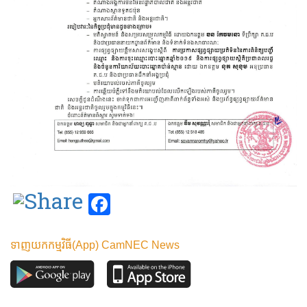
Facebook
ទាញយកកម្មវិធី(App) CamNEC News