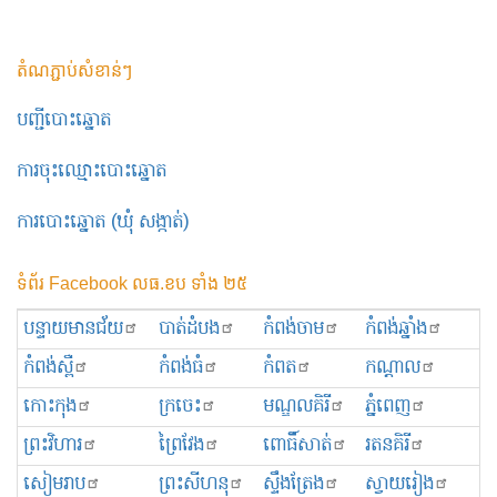
តំណភ្ជាប់សំខាន់ៗ
បញ្ជីបោះឆ្នោត
ការចុះឈ្មោះបោះឆ្នោត
ការបោះឆ្នោត (ឃុំ សង្កាត់)
ទំព័រ Facebook លធ.ខប ទាំង ២៥
បន្ទាយមានជ័យ
បាត់ដំបង
កំពង់ចាម
កំពង់ឆ្នាំង
កំពង់ស្ពឺ
កំពង់ធំ
កំពត
កណ្ដាល
កោះកុង
ក្រចេះ
មណ្ឌលគិរី
ភ្នំពេញ
ព្រះ​វិហារ
ព្រៃវែង
ពោធិ៍សាត់
រតនគិរី
សៀមរាប
ព្រះសីហនុ
ស្ទឹងត្រែង
ស្វាយរៀង