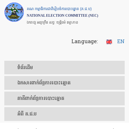
Skip
គណៈកម្មាធិការជាតិរៀបចំការបោះឆ្នោត (គ.ជ.ប)
to
NATIONAL ELECTION COMMITTEE (NEC)
main
ឯករាជ្យ អព្យាក្រឹត សច្ចៈ យុត្តិធម៌ តម្លាភាព
content
Language:
EN
ទំព័រ​ដើម
ឯកសារ​ពាក់ព័ន្ធ​ការ​បោះឆ្នោត
​ភាគីពាក់ព័ន្ធ​​ការ​បោះឆ្នោត
អំពី គ.ជ.ប