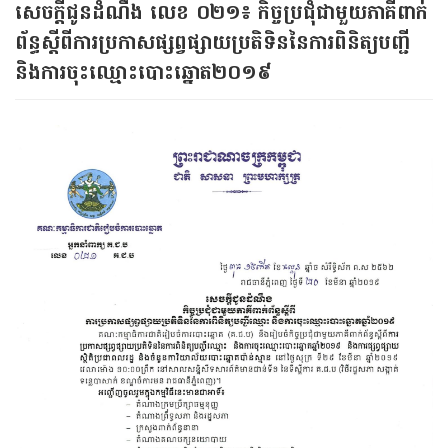
សេចក្ដីជូនដំណឹង លេខ ០២១​៖ កិច្ចប្រជុំជាមួយភាគីពាក់
ព័ន្ធស្ដីពី​ការប្រកាសផ្សព្វផ្សាយ​ប្រតិទិន​នៃការពិនិត្យបញ្ជី​
និង​ការចុះឈ្មោះបោះឆ្នោត​២០១៩