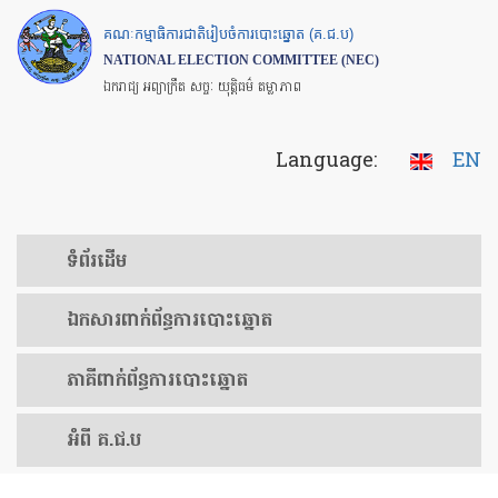
Skip
គណៈកម្មាធិការជាតិរៀបចំការបោះឆ្នោត (គ.ជ.ប)
to
NATIONAL ELECTION COMMITTEE (NEC)
main
ឯករាជ្យ អព្យាក្រឹត សច្ចៈ យុត្តិធម៌ តម្លាភាព
content
Language:
EN
ទំព័រ​ដើម
ឯកសារ​ពាក់ព័ន្ធ​ការ​បោះឆ្នោត
​ភាគីពាក់ព័ន្ធ​​ការ​បោះឆ្នោត
អំពី គ.ជ.ប