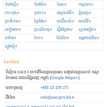
កំពង់ស្ពឺ
កំពង់ធំ
កំពត
កណ្ដាល
កោះកុង
ក្រចេះ
មណ្ឌលគិរី
ភ្នំពេញ
ព្រះ​វិហារ
ព្រៃវែង
ពោធិ៍សាត់
រតនគិរី
សៀមរាប
ព្រះសីហនុ
ស្ទឹងត្រែង
ស្វាយរៀង
តាកែវ
កែប
ប៉ៃលិន
ឧត្ដរមានជ័យ
ត្បូងឃ្មុំ
ទំនាក់ទំនង
ទីស្ដីការ គ.ជ.ប ៖ មហាវិថីសម្ដេចសុធារស សង្កាត់ទន្លេបាសាក់ ខណ្ឌ
ចំការមន រាជធានីភ្នំពេញ កម្ពុជា (
Google Maps
)
លេខ​ទូរសព្ទ
+855 23 235 271
អ៊ីម៉ែល
info@nec.gov.kh