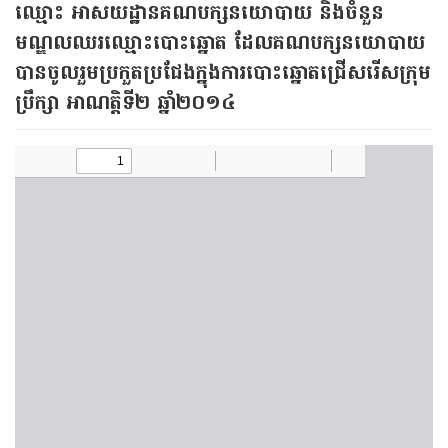
ឈ្មោះ អាសយដ្ឋានគណបក្សនយោបាយ និងចំនួន
មណ្ឌលឈរឈ្មោះបោះឆ្នោត ដែលគណបក្សនយោបាយ
បានចូលរួមប្រកួតប្រជែងក្នុងការបោះឆ្នោតជ្រើសរើសក្រុម
ប្រឹក្សា អាណត្តិទី២ ឆ្នាំ២០១៤