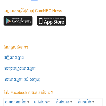
ទាញយកកម្មវិធី(App) CamNEC News
តំណភ្ជាប់សំខាន់ៗ
បញ្ជីបោះឆ្នោត
ការចុះឈ្មោះបោះឆ្នោត
ការបោះឆ្នោត (ឃុំ សង្កាត់)
ទំព័រ Facebook លធ.ខប ទាំង ២៥
បន្ទាយមានជ័យ
បាត់ដំបង
កំពង់ចាម
កំពង់ឆ្នាំង