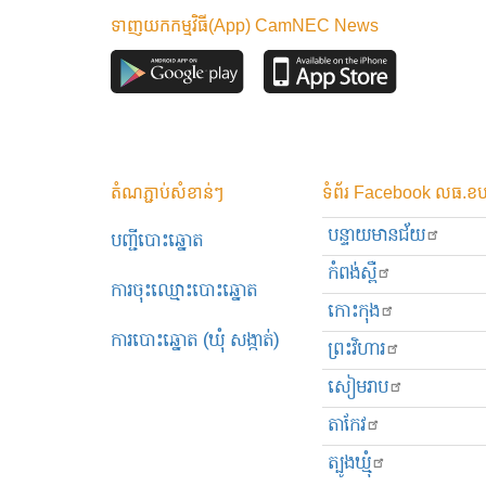
ទាញយកកម្មវិធី(App) CamNEC News
តំណភ្ជាប់សំខាន់ៗ
ទំព័រ Facebook លធ.ខប
បន្ទាយមានជ័យ
បញ្ជីបោះឆ្នោត
កំពង់ស្ពឺ
ការចុះឈ្មោះបោះឆ្នោត
កោះកុង
ការបោះឆ្នោត (ឃុំ សង្កាត់)
ព្រះ​វិហារ
សៀមរាប
តាកែវ
ត្បូងឃ្មុំ