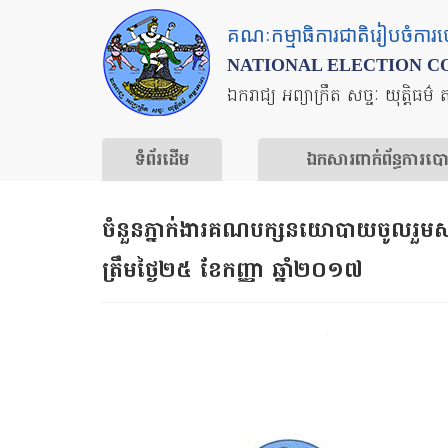
Skip
គណៈកម្មាធិការជាតិរៀបចំការ
to
NATIONAL ELECTION C
main
ឯករាជ្យ អព្យាក្រឹត សច្ចៈ យុត្តិធម៌ 
content
ទំព័រ​ដើម
ឯកសារ​ពាក់ព័ន្ធ​ការ​ប
​ចំនួន​ភ្នាក់ងារ​គណបក្ស​នយោបាយ​ចូលរួម​សង្
ត្រឹម​ថ្ងៃ​២៥ ខែកញ្ញា ឆ្នាំ​២០១៧