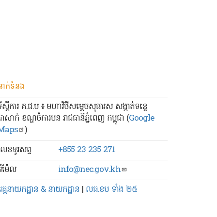
នាក់ទំនង
ទីស្ដីការ គ.ជ.ប ៖ មហាវិថីសម្ដេចសុធារស សង្កាត់ទន្លេ
បាសាក់ ខណ្ឌចំការមន រាជធានីភ្នំពេញ កម្ពុជា (
Google
Maps
)
លេខ​ទូរសព្ទ
+855 23 235 271
៊ីម៉ែល
info@nec.gov.kh
អគ្គនាយកដ្ឋាន & នាយកដ្ឋាន
|
លធ.ខប ទាំង ២៥