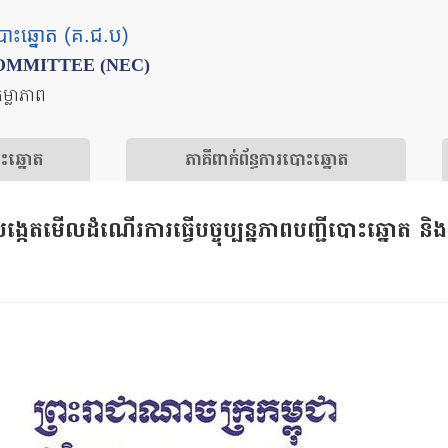
បោះឆ្នោត (គ.ជ.ប)
OMMITTEE (NEC)
តម្លាភាព
ោះឆ្នោត
​ភាគីពាក់ព័ន្ធ​​ការ​បោះឆ្នោត
កេតមើល​ដំណើរការ​ធ្វើ​បច្ចុប្បន្នភាព​បញ្ជី​បោះឆ្នោត​ និ