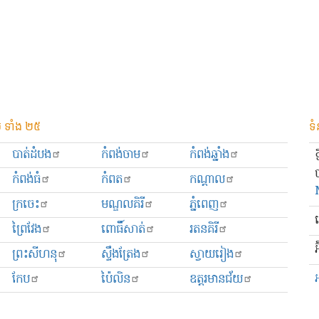
 ទាំង ២៥
ទំ
បាត់ដំបង
កំពង់ចាម
កំពង់ឆ្នាំង
កំពង់ធំ
កំពត
កណ្ដាល
ក្រចេះ
មណ្ឌលគិរី
ភ្នំពេញ
ព្រៃវែង
ពោធិ៍សាត់
រតនគិរី
អ
ព្រះសីហនុ
ស្ទឹងត្រែង
ស្វាយរៀង
កែប
ប៉ៃលិន
ឧត្ដរមានជ័យ