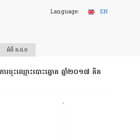
Language:
EN
អំពី គ.ជ.ប
ង​ការ​ចុះឈ្មោះបោះឆ្នោត​ ឆ្នាំ​២០១៧ គិត​