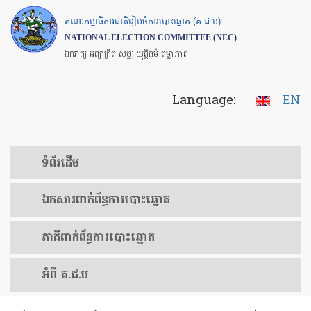
Skip
គណៈកម្មាធិការជាតិរៀបចំការបោះឆ្នោត (គ.ជ.ប)
to
NATIONAL ELECTION COMMITTEE (NEC)
main
ឯករាជ្យ អព្យាក្រឹត សច្ចៈ យុត្តិធម៌ តម្លាភាព
content
Language:
EN
ទំព័រ​ដើម
ឯកសារ​ពាក់ព័ន្ធ​ការ​បោះឆ្នោត
​ភាគីពាក់ព័ន្ធ​​ការ​បោះឆ្នោត
អំពី គ.ជ.ប