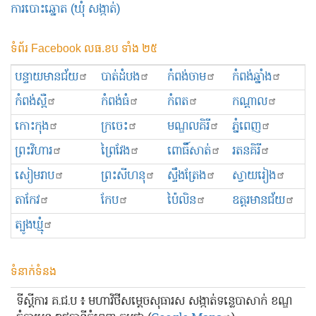
ការបោះឆ្នោត (ឃុំ សង្កាត់)
ទំព័រ Facebook លធ.ខប ទាំង ២៥
បន្ទាយមានជ័យ
បាត់ដំបង
កំពង់ចាម
កំពង់ឆ្នាំង
កំពង់ស្ពឺ
កំពង់ធំ
កំពត
កណ្ដាល
កោះកុង
ក្រចេះ
មណ្ឌលគិរី
ភ្នំពេញ
ព្រះ​វិហារ
ព្រៃវែង
ពោធិ៍សាត់
រតនគិរី
សៀមរាប
ព្រះសីហនុ
ស្ទឹងត្រែង
ស្វាយរៀង
តាកែវ
កែប
ប៉ៃលិន
ឧត្ដរមានជ័យ
ត្បូងឃ្មុំ
ទំនាក់ទំនង
ទីស្ដីការ គ.ជ.ប ៖ មហាវិថីសម្ដេចសុធារស សង្កាត់ទន្លេបាសាក់ ខណ្ឌ