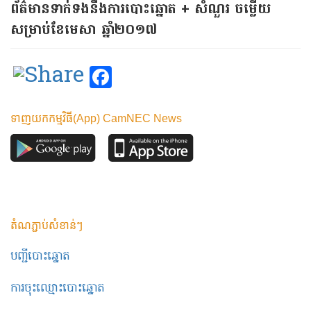
ព័ត៌មានទាក់ទងនឹងការបោះឆ្នោត + សំណួរ ចម្លើយ
សម្រាប់​ខែមេសា ឆ្នាំ២០១៧
Facebook
ទាញយកកម្មវិធី(App) CamNEC News
តំណភ្ជាប់សំខាន់ៗ
បញ្ជីបោះឆ្នោត
ការចុះឈ្មោះបោះឆ្នោត