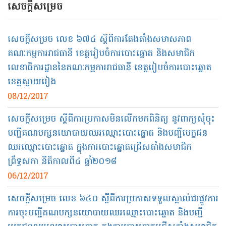
សេចក្ដី​សម្រេច​
សេចក្ដី​សម្រច លេខ ៦៧៤ ស្ដីពី​ការ​តែង​តាំង​សមាសភាព​
គណៈកម្មការ​រាជធានី ខេត្ត​រៀបចំ​ការ​បោះ​ឆ្នោត​ និង​សមាជិក​
លេខាធិការ​ដ្ឋាន​នៃ​គណៈកម្មការ​រាជធានី​ ខេត្ត​រៀបចំការ​បោះ​ឆ្នោត​
ខេត្តស្វាយរៀង
08/12/2017
សេចក្ដី​សម្រេច​ ស្ដីពី​ការ​ប្រកាសមិនលើក​មក​ពិនិត្យ​ នូវ​ពាក្យ​សុំ​ចុះ​
បញ្ជី​គណបក្ស​នយោបាយ​ឈរឈ្មោះ​បោះ​ឆ្នោត និង​បញ្ជី​បេក្ខជន​
ឈរឈ្មោះ​បោះ​ឆ្នោត ក្នុង​ការ​បោះ​ឆ្នោត​ជ្រើស​តាំង​សមាជិក​
ព្រឹទ្ធសភា នីតិកាលពី៤ ឆ្នាំ​២០១៨
06/12/2017
សេចក្ដី​សម្រេច លេខ ៦៤០ ស្ដីពី​ការ​ប្រកាសទទួល​ស្គាល់​ជាផ្លូវការ​
ការ​ចុះ​បញ្ជី​គណបក្ស​នយោបាយឈរ​ឈ្មោះ​បោះ​ឆ្នោត​ និង​បញ្ជី​