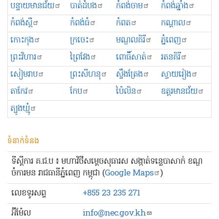
បន្ទាយមានជ័យ
បាត់ដំបង
កំពង់ចាម
កំពង់ឆ្នាំង
កំពង់ស្ពឺ
កំពង់ធំ
កំពត
កណ្ដាល
កោះកុង
ក្រចេះ
មណ្ឌលគិរី
ភ្នំពេញ
ព្រះ​វិហារ
ព្រៃវែង
ពោធិ៍សាត់
រតនគិរី
សៀមរាប
ព្រះសីហនុ
ស្ទឹងត្រែង
ស្វាយរៀង
តាកែវ
កែប
ប៉ៃលិន
ឧត្ដរមានជ័យ
ត្បូងឃ្មុំ
ទំនាក់ទំនង
ទីស្ដីការ គ.ជ.ប ៖ មហាវិថីសម្ដេចសុធារស សង្កាត់ទន្លេបាសាក់ ខណ្ឌ
ចំការមន រាជធានីភ្នំពេញ កម្ពុជា (
Google Maps
)
លេខ​ទូរសព្ទ
+855 23 235 271
អ៊ីម៉ែល
info@nec.gov.kh