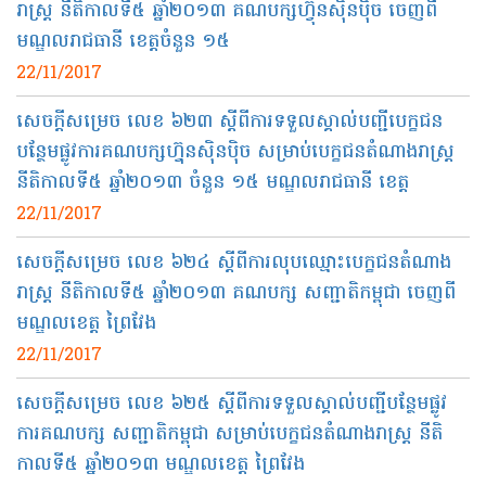
រាស្ត្រ នីតិកាលទី​៥ ឆ្នាំ​២០១៣ គណបក្សហ៊្វុន​​ស៊ិន​ប៉ិច ចេញពី​
មណ្ឌលរាជធានី ខេត្ត​ចំនួន​ ១៥
22/11/2017
សេចក្ដី​សម្រេច​​ លេខ ៦២៣ ស្ដីពី​ការ​ទទួល​ស្គាល់​បញ្ជី​បេក្ខជន
បន្ថែម​ផ្លូវការ​គណបក្សហ្វ៊ុនស៊ិនប៉ិច សម្រាប់​បេក្ខជន​តំណាងរាស្ត្រ
នីតិកាលទី​៥ ឆ្នាំ​២០១៣ ចំនួន​ ១៥ មណ្ឌល​រាជធានី ខេត្ត​
22/11/2017
សេចក្ដី​សម្រេច លេខ ៦២៤ ស្ដីពី​ការ​លុប​ឈ្មោះ​បេក្ខជន​តំណាង​
រាស្ត្រ​ នីតិកាល​ទី​៥ ឆ្នាំ​២០១៣ គណបក្ស សញ្ជាតិ​កម្ពុជា ចេញពី
មណ្ឌល​ខេត្ត ព្រៃវែង​
22/11/2017
សេចក្ដី​សម្រេច លេខ ៦២៥ ស្ដីពី​ការ​ទទួល​ស្គាល់​បញ្ជី​បន្ថែម​ផ្លូវ
ការគណបក្ស​ សញ្ជាតិ​កម្ពុជា សម្រាប់​បេក្ខជន​តំណាង​រាស្ត្រ នីតិ
កាល​ទី​៥ ឆ្នាំ​២០១៣ មណ្ឌលខេត្ត​ ព្រៃវែង