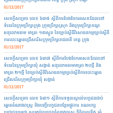
ជ្រើស​រើស​​ក្រុមប្រឹក្សា​រាជធានី ខេត្ត​​ ​ក្រុង ស្រុក ​ខណ្ឌ​
01/12/2017
សេចក្ដី​សម្រេច​ លេខ ៦៣៥ ស្ដីពី​ការ​បែង​ចែក​អាសនៈ​ដែល​នៅ​
ទំនេរ​នៃ​ក្រុមប្រឹក្សា​ក្រុង ក្រុមប្រឹក្សា​ស្រុក និង​ក្រុមប្រឹក្សា​ខណ្ឌ​
អនុលោម​តាម​ មាត្រា​ ១៣​ស្ទួន នៃ​ច្បាប់​ស្ដីពី​វិសោធនកម្មច្បាប់​ស្ដីពី​
ការ​បោះឆ្នោត​ជ្រើស​រើស​ក្រុមប្រឹក្សា​រាជធានី ខេត្ត ក្រុង
01/12/2017
សេចក្ដី​សម្រេច​ លេខ ៦៣៧ ស្ដីពី​ការ​បែងចែក​អាសនៈ​ដែលនៅ​
ទំនេរ​នៃ​ក្រុមប្រឹក្សា​ឃុំ សង្កាត់​ អនុលោម​តាម​មាត្រា ២០ថ្មី និង​
មាត្រា​ ២១ថ្មី នៃ​ច្បាប់​ស្ដីពី​វិសោធនកម្ម​ច្បាប់​ស្ដីពី​ការ​បោះ​ឆ្នោត​
ជ្រើសរើស​ក្រុមប្រឹក្សា​ឃុំ សង្កាត់
01/12/2017
សេចក្ដី​សម្រេច លេខ ៦៣១ ស្ដីពី​ការ​ទទួល​ស្គាល់​បេក្ខជនជាប់
ឆ្នោត​តំណាង​រាស្ត្រ​ និង​បញ្ជី​បេក្ខជន​បន្ថែម​ផ្លូវការ​ គណបក្ស​
ប្រជាជនកម្ពុជា សម្រាប់​បេក្ខជន​តំណាង​រាស្ត្រ នីតិកាលទី​៥ ឆ្នាំ​