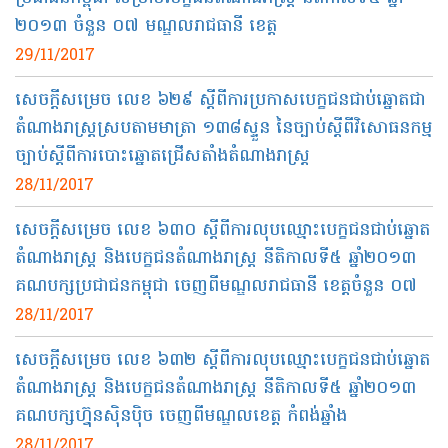
២០១៣ ចំនួន​ ០៧ មណ្ឌល​រាជធានី ខេត្ត​
29/11/2017
សេចក្ដី​សម្រេច លេខ ៦២៩​ ស្ដីពី​ការ​ប្រកាសបេក្ខជន​ជាប់ឆ្នោត​ជា
តំណាងរាស្ត្រស្រប​តាម​មាត្រា​ ១៣៨​ស្ទួន​ នៃ​ច្បាប់​ស្ដីពី​វិសោធនកម្ម
ច្បាប់​ស្ដីពី​ការ​បោះ​ឆ្នោត​ជ្រើស​តាំង​តំណាង​រាស្ត្រ​
28/11/2017
សេចក្ដី​សម្រេច លេខ ៦៣០​​ ស្ដីពី​ការ​លុប​ឈ្មោះ​បេក្ខជន​ជាប់​ឆ្នោត​
តំណាង​រាស្ត្រ​ និង​បេក្ខជន​តំណាង​រាស្ត្រ​ នីតិកាលទី​៥ ឆ្នាំ​២០១៣
គណបក្ស​ប្រជាជន​កម្ពុជា​ ចេញពី​មណ្ឌលរាជធានី ខេត្ត​ចំនួន​ ០៧
28/11/2017
សេចក្ដី​សម្រេច លេខ ៦៣២ ស្ដីពី​ការ​លុប​ឈ្មោះ​បេក្ខជន​ជាប់​ឆ្នោត​
តំណាង​រាស្ត្រ និង​បេក្ខជន​តំណាង​រាស្ត្រ​ នីតិកាលទី​៥ ឆ្នាំ​២០១៣
គណបក្ស​ហ្វ៊ុនស៊ិនប៉ិច ចេញពី​​មណ្ឌល​ខេត្ត កំពង់​ឆ្នាំង​
28/11/2017