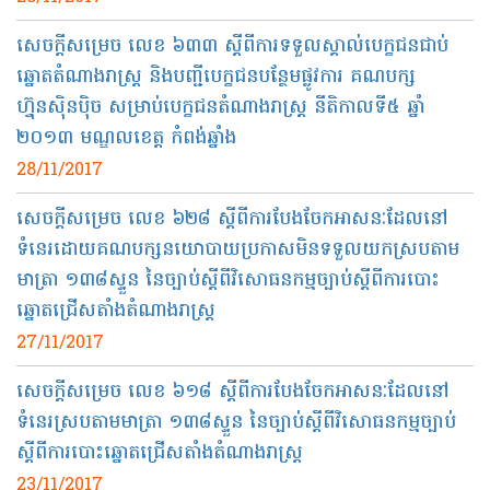
សេចក្ដី​សម្រេច​ លេខ ៦៣៣ ស្ដីពី​ការ​ទទួល​ស្គាល់​បេក្ខជន​ជាប់​
ឆ្នោត​តំណាង​រាស្ត្រ និង​បញ្ជី​បេក្ខជន​បន្ថែម​ផ្លូវការ គណបក្ស
ហ្វ៊ុនស៊ិនប៉ិច សម្រាប់​បេក្ខជន​តំណាង​រាស្ត្រ នីតិកាលទី​៥ ឆ្នាំ​
២០១៣ មណ្ឌលខេត្ត កំពង់​ឆ្នាំង​
28/11/2017
សេចក្ដី​សម្រេច លេខ ៦២៨​ ស្ដីពី​ការ​បែងចែក​អាសនៈ​​ដែល​នៅ​
ទំនេរ​ដោយ​គណបក្សនយោបាយ​ប្រកាសមិនទទួលយក​ស្រប​តាម​
មាត្រា​ ១៣៨ស្ទួន នៃ​ច្បាប់​ស្ដីពី​វិសោធនកម្មច្បាប់​ស្ដីពី​ការ​បោះ​
ឆ្នោត​ជ្រើសតាំង​តំណាង​រាស្ត្រ
27/11/2017
សេចក្ដី​សម្រេច លេខ ៦១៨​​ ស្ដីពី​ការ​បែងចែក​អាសនៈ​ដែល​នៅ​
ទំនេរ​ស្រប​តាម​មាត្រា​ ១៣៨​ស្ទួន​ នៃ​ច្បាប់​ស្ដីពី​វិសោធនកម្ម​ច្បាប់​
ស្ដីពី​ការ​បោះឆ្នោត​ជ្រើសតាំង​តំណាង​រាស្ត្រ
23/11/2017