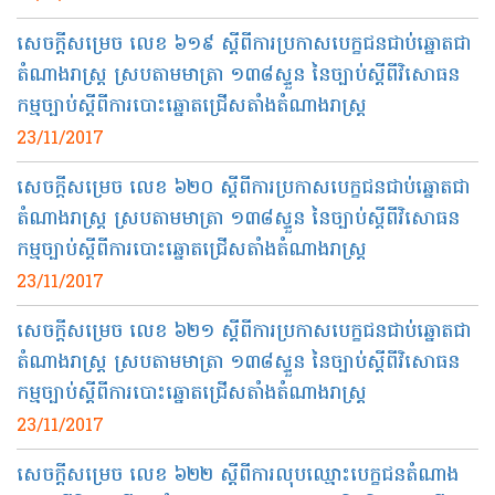
សេចក្ដី​សម្រេច លេខ​ ៦១៩​ ស្ដីពី​ការ​ប្រកាស​បេក្ខជន​ជាប់​ឆ្នោត​ជា​
តំណាង​រាស្ត្រ​ ស្រប​តាម​មាត្រា​ ១៣៨​ស្ទួន​ នៃ​ច្បាប់​ស្ដីពី​វិសោធន
កម្ម​ច្បាប់​ស្ដីពី​ការ​បោះ​ឆ្នោត​ជ្រើស​តាំង​តំណាង​រាស្ត្រ​
23/11/2017
សេចក្ដី​សម្រេច លេខ​ ៦២០​ ស្ដីពីការ​ប្រកាស​បេក្ខជន​ជាប់​ឆ្នោត​ជា​
តំណាង​រាស្ត្រ​ ស្របតាម​មាត្រា​ ១៣៨​ស្ទួន​ នៃ​ច្បាប់​ស្ដីពី​វិសោធន
កម្ម​ច្បាប់​ស្ដីពី​កា​រ​បោះឆ្នោត​ជ្រើស​តាំង​តំណាង​រាស្ត្រ
23/11/2017
សេចក្ដី​សម្រេច លេខ ៦២១​ ស្ដីពីការប្រកាសបេក្ខជន​ជាប់​ឆ្នោត​ជា​
តំណាង​រាស្ត្រ​ ស្រប​តាម​មាត្រា​ ១៣៨​ស្ទួន​ នៃ​ច្បាប់​ស្ដីពី​វិសោធន
កម្ម​ច្បាប់​ស្ដី​ពី​ការ​បោះ​ឆ្នោត​ជ្រើស​តាំង​តំណាង​រាស្ត្រ
23/11/2017
សេចក្ដី​សម្រេច​​ លេខ ៦២២ ស្ដីពី​ការ​លុប​ឈ្មោះ​បេក្ខជន​តំណាង​