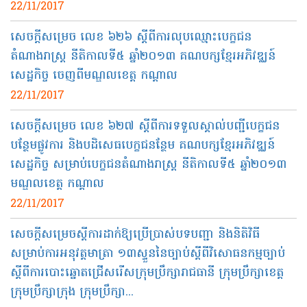
22/11/2017
សេចក្ដី​សម្រេច លេខ ៦២៦ ស្ដីពី​ការ​លុប​ឈ្មោះ​បេក្ខជន​
តំណាងរាស្ត្រ​ នីតិកាល​ទី​៥ ឆ្នាំ​២០១៣ គណបក្ស​ខ្មែរ​អភិវឌ្ឈន៍​
សេដ្ឋកិច្ច ចេញពី​មណ្ឌល​ខេត្ត​ កណ្ដាល​
22/11/2017
សេចក្ដី​សម្រេច លេខ ៦២៧ ស្ដីពី​ការ​ទទួល​ស្គាល់​បញ្ជី​បេក្ខជន​
បន្ថែម​ផ្លូវការ​ និង​បដិសេធ​បេក្ខជន​ន្ថែម​ គណបក្ស​ខ្មែរ​អភិវឌ្ឈន៍​
សេដ្ឋកិច្ច​ សម្រាប់​បេក្ខជន​តំណាង​រាស្ត្រ​ នីតិកាល​ទី​៥ ឆ្នាំ​២០១៣
មណ្ឌល​ខេត្ត​ កណ្ដាល​
22/11/2017
សេចក្ដី​​សម្រេច​​​ស្ដី​ការ​ដាក់​ឱ្យ​ប្រើប្រាស់​បទបញ្ជា​ និង​និតិវិធី
សម្រាប់​ការ​អនុវត្ត​មាត្រា​ ១៣​ស្ទួន​នៃ​ច្បាប់​ស្ដីពី​វិសោធនកម្ម​ច្បាប់​
ស្ដីពី​ការ​បោះ​ឆ្នោត​ជ្រើសរើស​ក្រុម​ប្រឹក្សា​រាជ​ធានី ក្រុមប្រឹក្សា​ខេត្ត​
ក្រុមប្រឹក្សា​ក្រុង​ ក្រុម​ប្រឹក្សា​...