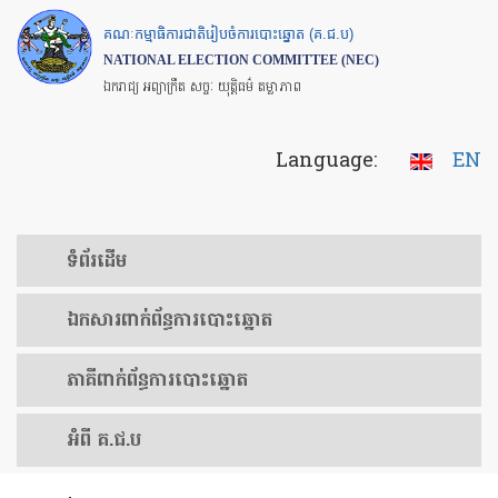
Skip
គណៈកម្មាធិការជាតិរៀបចំការបោះឆ្នោត (គ.ជ.ប)
to
NATIONAL ELECTION COMMITTEE (NEC)
main
ឯករាជ្យ អព្យាក្រឹត សច្ចៈ យុត្តិធម៌ តម្លាភាព
content
Language:
EN
ទំព័រ​ដើម
ឯកសារ​ពាក់ព័ន្ធ​ការ​បោះឆ្នោត
​ភាគីពាក់ព័ន្ធ​​ការ​បោះឆ្នោត
អំពី គ.ជ.ប