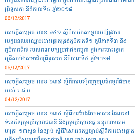
បេក្ខជន​ឈរ​ឈ្មោះ​បោះ​ឆ្នោត ក្នុង​ការ​បោះ​ឆ្នោត​ជ្រើស​តាំង​សមាជិក​
ព្រឹទ្ធសភា នីតិកាលទី​៤ ឆ្នាំ​២០១៨
06/12/2017
សេចក្ដី​សម្រេច លេខ ៦៤១ ស្ដីពី​ការ​កែ​សម្រួល​បញ្ជី​ផ្លូវការ
បេក្ខជន​ឈរឈ្មោះ​បោះ​ឆ្នោត​ត្រង់​ភូមិភាគទី​១ ភូមិភាគទី​៣ និង​
ភូមិភាគទី៧ របស់​គណបក្សប្រជាជន​កម្ពុជា ក្នុង​ការ​បោះ​ឆ្នោត​
ជ្រើស​តាំង​សមាជិក​ព្រឹទ្ធសភា នីតិកាលទី​៤ ឆ្នាំ​២០១៨
06/12/2017
សេចក្ដី​សម្រេច លេខ ៦៣៨​ ស្ដីពី​ការ​បង្កើត​ក្រុម​ប្រតិកម្មព័ត៌មាន​
របស់​ គ.ជ.ប
04/12/2017
សេចក្ដី​សម្រេច លេខ ៦៣៤​ ស្ដីពី​ការ​បែង​ចែក​អាសនៈ​ដែលនៅ​
ទំនេរ​នៃ​ក្រុមប្រឹក្សា​រាជធានី និង​ក្រុមប្រឹក្សាខេត្ត​ អនុលោមតាម
មាត្រា ១៣​ស្ទួន​ នៃ​ច្បាប់​ ស្ដីពី​វិសោធនកម្មច្បាប់​ស្ដីពី​ការ​បោះ​ឆ្នោត​