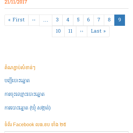
21/11/2017
Pagination
First
« First
Previous
‹‹
…
Page
3
Page
4
Page
5
Page
6
Page
7
Page
8
Curre
9
page
page
page
Page
10
Page
11
Next
››
Last
Last »
page
page
តំណភ្ជាប់សំខាន់ៗ
បញ្ជីបោះឆ្នោត
ការចុះឈ្មោះបោះឆ្នោត
ការបោះឆ្នោត (ឃុំ សង្កាត់)
ទំព័រ Facebook លធ.ខប ទាំង ២៥