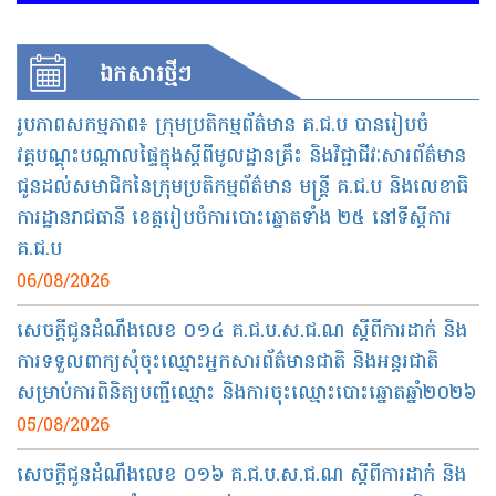
ឯកសារ​ថ្មីៗ
រូបភាពសកម្មភាព៖ ក្រុមប្រតិកម្មព័ត៌មាន គ.ជ.ប បានរៀបចំ
វគ្គបណ្តុះបណ្តាលផ្ទៃក្នុងស្តីពីមូលដ្ឋានគ្រឹះ និងវិជ្ជាជីវៈសារព័ត៌មាន
ជូនដល់សមាជិកនៃក្រុមប្រតិកម្មព័ត៌មាន មន្ត្រី គ.ជ.ប និងលេខាធិ
ការដ្ឋានរាជធានី ខេត្តរៀបចំការបោះឆ្នោតទាំង ២៥ នៅទីស្តីការ
គ.ជ.ប
06/08/2026
សេចក្តីជូនដំណឹងលេខ ០១៤ គ.ជ.ប.ស.ជ.ណ ស្តីពីការដាក់ និង
ការទទួលពាក្យសុំចុះឈ្មោះអ្នកសារព័ត៌មានជាតិ និងអន្តរជាតិ
សម្រាប់ការពិនិត្យបញ្ជីឈ្មោះ និងការចុះឈ្មោះបោះឆ្នោតឆ្នាំ២០២៦
05/08/2026
សេចក្តីជូនដំណឹងលេខ ០១៦ គ.ជ.ប.ស.ជ.ណ ស្តីពី​ការដាក់ និង