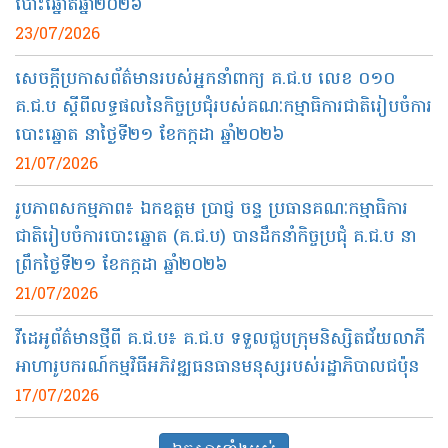
បោះឆ្នោតឆ្នាំ២០២៦
23/07/2026
សេចក្តីប្រកាសព័ត៌មានរបស់អ្នកនាំពាក្យ​ គ.ជ.ប លេខ​ ០១០​
គ.ជ.ប​ ស្តីពីលទ្ធផលនៃកិច្ចប្រជុំរបស់គណៈកម្មាធិការជាតិរៀបចំការ
បោះឆ្នោត នាថ្ងៃទី២១ ខែកក្កដា ឆ្នាំ២០២៦
21/07/2026
រូបភាពសកម្មភាព៖ ឯកឧត្ដម ប្រាជ្ញ ចន្ទ ប្រធានគណៈកម្មាធិការ
ជាតិរៀបចំការបោះឆ្នោត (គ.ជ.ប) បានដឹកនាំកិច្ចប្រជុំ គ.ជ.ប នា
ព្រឹកថ្ងៃទី២១ ខែកក្កដា ឆ្នាំ២០២៦
21/07/2026
វីដេអូព័ត៌មាន​ថ្មី​ពី​ គ.ជ.ប៖​ គ.ជ.ប ទទួលជួបក្រុមនិស្សិតជ័យលាភី
អាហារូបករណ៍កម្មវិធីអភិវឌ្ឍធនធានមនុស្សរបស់រដ្ឋាភិបាលជប៉ុន
17/07/2026