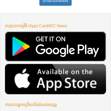
ឯកសារ​ទាំងអស់
ទាញយកកម្មវិធី (App) CamNEC News
ការបោះឆ្នោតជ្រើសតាំងតំណាងរាស្ត្រ