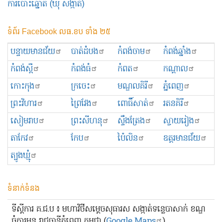
ការបោះឆ្នោត (ឃុំ សង្កាត់)
ទំព័រ Facebook លធ.ខប ទាំង ២៥
បន្ទាយមានជ័យ
បាត់ដំបង
កំពង់ចាម
កំពង់ឆ្នាំង
កំពង់ស្ពឺ
កំពង់ធំ
កំពត
កណ្ដាល
កោះកុង
ក្រចេះ
មណ្ឌលគិរី
ភ្នំពេញ
ព្រះ​វិហារ
ព្រៃវែង
ពោធិ៍សាត់
រតនគិរី
សៀមរាប
ព្រះសីហនុ
ស្ទឹងត្រែង
ស្វាយរៀង
តាកែវ
កែប
ប៉ៃលិន
ឧត្ដរមានជ័យ
ត្បូងឃ្មុំ
ទំនាក់ទំនង
ទីស្ដីការ គ.ជ.ប ៖ មហាវិថីសម្ដេចសុធារស សង្កាត់ទន្លេបាសាក់ ខណ្ឌ
ចំការមន រាជធានីភ្នំពេញ កម្ពុជា (
Google Maps
)