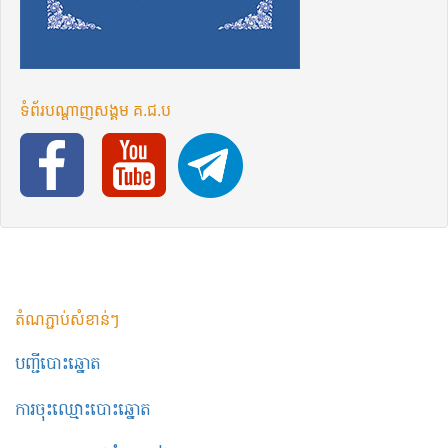
ទំព័រ​បណ្ដាញ​សង្គម​ គ.ជ.ប
តំណភ្ជាប់សំខាន់ៗ
បញ្ជីបោះឆ្នោត
ការចុះឈ្មោះបោះឆ្នោត