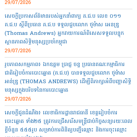
29/07/2026
សេចក្តីប្រកាសព័ត៌មានរបស់អ្នកនាំពាក្យ គ.ជ.ប លេខ ០១១
គ.ជ.ប ស្តីពីប្រធាន គ.ជ.ប ទទួលជួបលោក ថូម៉ាស អេនឌ្រូ
(Thomas Andrews) អ្នករាយការណ៍ពិសេសទទួលបន្ទុក
ស្ថានភាពសិទ្ធិមនុស្សប្រចាំកម្ពុជា
29/07/2026
រូបភាពសកម្មភាព៖ ឯកឧត្តម ប្រាជ្ញ ចន្ទ ប្រធានគណៈកម្មាធិការ
ជាតិរៀបចំការបោះឆ្នោត (គ.ជ.ប) បានទទួលជួបលោក ថូម៉ាស
អាន់ឌ្រូ (THOMAS ANDREWS) ដើម្បីពិភាក្សាអំពីបញ្ហាសិទ្ធិ
មនុស្សក្នុងបរិបទនៃការបោះឆ្នោត
29/07/2026
សេចក្ដីជូនដំណឹង៖ លេខាធិការដ្ឋានរាជធានី ខេត្តរៀបចំការ
បោះឆ្នោត ទាំង២៥ ត្រូវការជ្រើសរើសមន្ត្រីជាប់កិច្ចសន្យារយៈពេល
ខ្លីចំនួន ៥៥៥រូប សម្រាប់ការពិនិត្យបញ្ជីឈ្មោះ និងការចុះឈ្មោះ