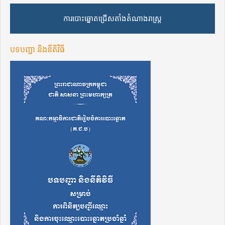
ការបោះឆ្នោតជ្រើសតាំងតំណាងរាស្ត្រ
បទបញ្ជា និងនីតិវិធី​