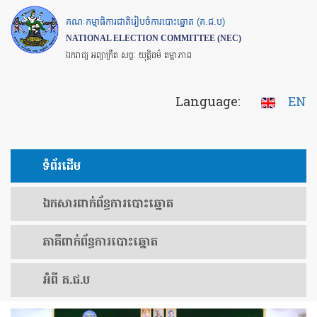
Skip
គណៈកម្មាធិការជាតិរៀបចំការបោះឆ្នោត (គ.ជ.ប)
to
NATIONAL ELECTION COMMITTEE (NEC)
main
ឯករាជ្យ អព្យាក្រឹត សច្ចៈ យុត្តិធម៌ តម្លាភាព
content
Language:
EN
ទំព័រ​ដើម
ឯកសារ​ពាក់ព័ន្ធ​ការ​បោះឆ្នោត
​ភាគីពាក់ព័ន្ធ​​ការ​បោះឆ្នោត
អំពី គ.ជ.ប