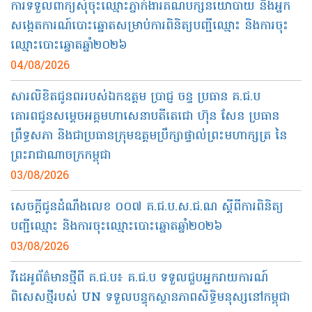
ការទទួលពាក្យសុំចុះឈ្មោះភ្នាក់ងារគណបក្សនយោបាយ និងអ្នក
សង្កេតការណ៍បោះឆ្នោតសម្រាប់ការពិនិត្យបញ្ជីឈ្មោះ និងការចុះ
ឈ្មោះបោះឆ្នោតឆ្នាំ២០២៦
04/08/2026
សារលិខិតជូនពររបស់ឯកឧត្ដម ប្រាជ្ញ ចន្ទ ប្រធាន គ.ជ.ប
គោរពជូន​សម្តេចអគ្គមហាសេនាបតីតេជោ ហ៊ុន សែន ប្រធាន
ព្រឹទ្ធសភា និងជាប្រធានក្រុមឧត្តមប្រឹក្សាផ្ទាល់ព្រះមហាក្សត្រ នៃ
ព្រះរាជាណាចក្រកម្ពុជា​
03/08/2026
សេចក្តីជូនដំណឹង​លេខ​ ០០៧​ គ.ជ.ប​.ស.ជ.ណ​ ស្តីពីការពិនិត្យ
បញ្ជីឈ្មោះ និងការចុះឈ្មោះបោះឆ្នោតឆ្នាំ២០២៦
03/08/2026
វីដេអូព័ត៌មានថ្មីពី គ.ជ.ប៖ គ.ជ.ប ទទួលជួបអ្នករាយការណ៍
ពិសេសថ្មីរបស់ UN ទទួលបន្ទុកស្ថានភាពសិទ្ធិមនុស្សនៅកម្ពុជា