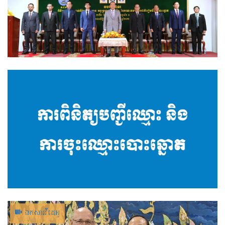
ឯកសារ​វីដេអូ