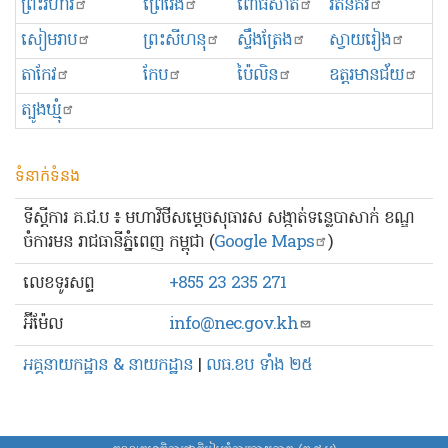
ព្រះ​វិហារ
ព្រៃវែង
ពោធិ៍សាត់
រតនគិរី
សៀមរាប
ព្រះសីហនុ
ស្ទឹងត្រែង
ស្វាយរៀង
តាកែវ
កែប
ប៉ៃលិន
ឧត្ដរមានជ័យ
ត្បូងឃ្មុំ
ទំនាក់ទំនង
ទីស្ដីការ គ.ជ.ប ៖ មហាវិថីសម្ដេចសុធារស សង្កាត់ទន្លេបាសាក់ ខណ្ឌ
ចំការមន រាជធានីភ្នំពេញ កម្ពុជា (
Google Maps
)
លេខ​ទូរសព្ទ
+855 23 235 271
អ៊ីម៉ែល
info@nec.gov.kh
អគ្គនាយកដ្ឋាន & នាយកដ្ឋាន
|
លធ.ខប ទាំង ២៥