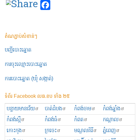
Facebook
តំណភ្ជាប់សំខាន់ៗ
បញ្ជីបោះឆ្នោត
ការចុះឈ្មោះបោះឆ្នោត
ការបោះឆ្នោត (ឃុំ សង្កាត់)
ទំព័រ Facebook លធ.ខប ទាំង ២៥
បន្ទាយមានជ័យ
បាត់ដំបង
កំពង់ចាម
កំពង់ឆ្នាំង
កំពង់ស្ពឺ
កំពង់ធំ
កំពត
កណ្ដាល
កោះកុង
ក្រចេះ
មណ្ឌលគិរី
ភ្នំពេញ