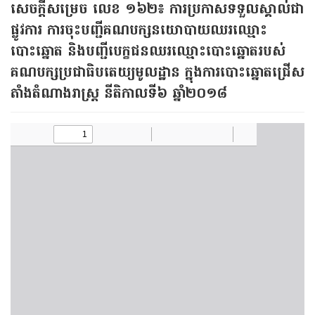
សេចក្ដីសម្រេច លេខ ១៦២​៖ ការប្រកាសទទួលស្គាល់ជា
ផ្លូវការ ការចុះបញ្ជីគណបក្សនយោបាយឈរឈ្មោះ
បោះឆ្នោត និងបញ្ជីបេក្ខជនឈរឈ្មោះបោះឆ្នោត​របស់​
គណបក្សប្រជាធិបតេយ្យមូលដ្ឋាន ក្នុង​ការ​បោះ​ឆ្នោត​ជ្រើស​
តាំង​តំណាង​រាស្ត្រ នីតិកាល​ទី៦ ឆ្នាំ​២០១៨