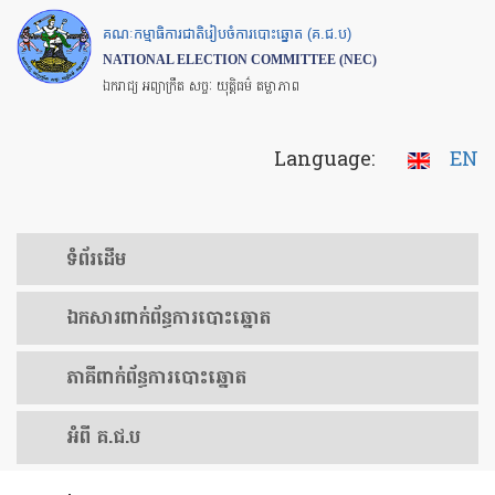
Skip
គណៈកម្មាធិការជាតិរៀបចំការបោះឆ្នោត (គ.ជ.ប)
to
NATIONAL ELECTION COMMITTEE (NEC)
main
ឯករាជ្យ អព្យាក្រឹត សច្ចៈ យុត្តិធម៌ តម្លាភាព
content
Language:
EN
ទំព័រ​ដើម
ឯកសារ​ពាក់ព័ន្ធ​ការ​បោះឆ្នោត
​ភាគីពាក់ព័ន្ធ​​ការ​បោះឆ្នោត
អំពី គ.ជ.ប