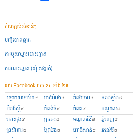
តំណភ្ជាប់សំខាន់ៗ
បញ្ជីបោះឆ្នោត
ការចុះឈ្មោះបោះឆ្នោត
ការបោះឆ្នោត (ឃុំ សង្កាត់)
ទំព័រ Facebook លធ.ខប ទាំង ២៥
បន្ទាយមានជ័យ
បាត់ដំបង
កំពង់ចាម
កំពង់ឆ្នាំង
កំពង់ស្ពឺ
កំពង់ធំ
កំពត
កណ្ដាល
កោះកុង
ក្រចេះ
មណ្ឌលគិរី
ភ្នំពេញ
ព្រះ​វិហារ
ព្រៃវែង
ពោធិ៍សាត់
រតនគិរី