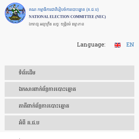
Skip
គណៈកម្មាធិការជាតិរៀបចំការបោះឆ្នោត (គ.ជ.ប)
to
NATIONAL ELECTION COMMITTEE (NEC)
main
ឯករាជ្យ អព្យាក្រឹត សច្ចៈ យុត្តិធម៌ តម្លាភាព
content
Language:
EN
ទំព័រ​ដើម
ឯកសារ​ពាក់ព័ន្ធ​ការ​បោះឆ្នោត
​ភាគីពាក់ព័ន្ធ​​ការ​បោះឆ្នោត
អំពី គ.ជ.ប