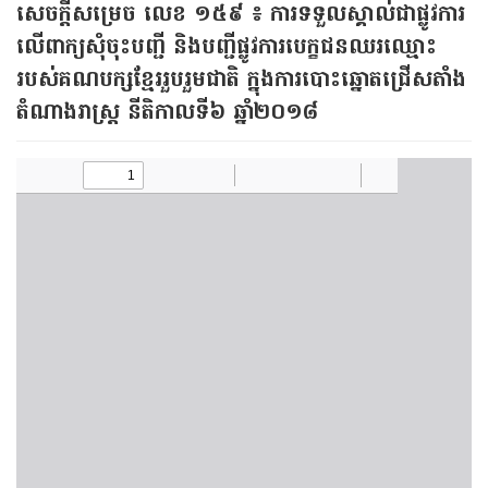
​សេចក្តី​សម្រេច លេខ ១៥៩ ៖ ការ​ទទួល​ស្គាល់​ជា​ផ្លូវ​ការ
លើ​ពាក្យ​សុំ​ចុះ​បញ្ជី និង​បញ្ជី​ផ្លូវ​ការ​បេក្ខជន​ឈរ​ឈ្មោះ
របស់​គណ​បក្ស​ខ្មែរ​រួប​រួម​ជាតិ ក្នុង​ការ​បោះ​ឆ្នោត​ជ្រើស​តាំង​
តំណាង​រាស្រ្ត នីតិកាល​ទី៦ ឆ្នាំ​២០១៨