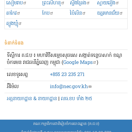
សៀមរាប
ព្រះសីហនុ
ស្ទឹងត្រែង
ស្វាយរៀង
តាកែវ
កែប
ប៉ៃលិន
ឧត្ដរមានជ័យ
ត្បូងឃ្មុំ
ទំនាក់ទំនង
ទីស្ដីការ គ.ជ.ប ៖ មហាវិថីសម្ដេចសុធារស សង្កាត់ទន្លេបាសាក់ ខណ្ឌ
ចំការមន រាជធានីភ្នំពេញ កម្ពុជា (
Google Maps
)
លេខ​ទូរសព្ទ
+855 23 235 271
អ៊ីម៉ែល
info@nec.gov.kh
អគ្គនាយកដ្ឋាន & នាយកដ្ឋាន
|
លធ.ខប ទាំង ២៥
គណៈកម្មាធិការជាតិរៀបចំការបោះឆ្នោត (គ.ជ.ប)