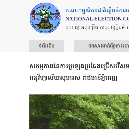
Skip
គណៈកម្មាធិការជាតិរៀបចំការ
to
NATIONAL ELECTION C
main
ឯករាជ្យ អព្យាក្រឹត សច្ចៈ យុត្តិធម៌ 
content
ទំព័រ​ដើម
ឯកសារ​ពាក់ព័ន្ធ​ការ​ប
សកម្មភាពនៃការប្រឡងប្រជែងជ្រើសរើសមន្
អនុវិទ្យាល័យសុធារស រាជធានីភ្នំពេញ