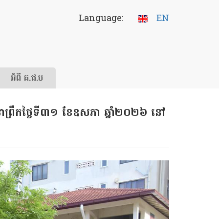
Language:
EN
អំពី គ.ជ.ប
នាព្រឹកថ្ងៃទី៣១ ខែឧសភា ឆ្នាំ២០២៦ នៅ