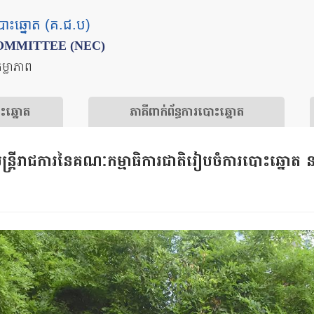
បោះឆ្នោត (គ.ជ.ប)
OMMITTEE (NEC)
តម្លាភាព
ោះឆ្នោត
​ភាគីពាក់ព័ន្ធ​​ការ​បោះឆ្នោត
ត្រីរាជការនៃគណៈកម្មាធិការជាតិរៀបចំការបោះឆ្នោត 