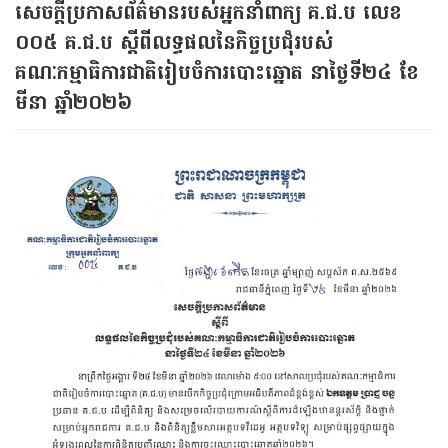
សេចក្ដីប្រកាសព័ត៌មានរបស់អ្នកនាំពាក្យ គ​.ជ.ប លេខ
០០៥ គ.ជ.ប ស្តីពីលទ្ធផលនៃកិច្ចប្រជុំរបស់
គណៈកម្មាធិការជាតិរៀបចំការបោះឆ្នោត នាថ្ងៃទី២៤ ខែ
មីនា ឆ្នាំ២០២៦