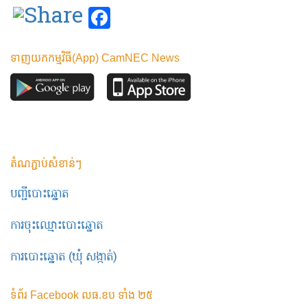
Facebook
ទាញយកកម្មវិធី(App) CamNEC News
តំណភ្ជាប់សំខាន់ៗ
បញ្ជីបោះឆ្នោត
ការចុះឈ្មោះបោះឆ្នោត
ការបោះឆ្នោត (ឃុំ សង្កាត់)
ទំព័រ Facebook លធ.ខប ទាំង ២៥