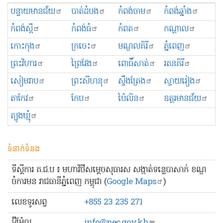
បន្ទាយមានជ័យ
បាត់ដំបង
កំពង់ចាម
កំពង់ឆ្នាំង
កំពង់ស្ពឺ
កំពង់ធំ
កំពត
កណ្ដាល
កោះកុង
ក្រចេះ
មណ្ឌលគិរី
ភ្នំពេញ
ព្រះ​វិហារ
ព្រៃវែង
ពោធិ៍សាត់
រតនគិរី
សៀមរាប
ព្រះសីហនុ
ស្ទឹងត្រែង
ស្វាយរៀង
តាកែវ
កែប
ប៉ៃលិន
ឧត្ដរមានជ័យ
ត្បូងឃ្មុំ
ទំនាក់ទំនង
ទីស្ដីការ គ.ជ.ប ៖ មហាវិថីសម្ដេចសុធារស សង្កាត់ទន្លេបាសាក់ ខណ្ឌ
ចំការមន រាជធានីភ្នំពេញ កម្ពុជា (
Google Maps
)
លេខ​ទូរសព្ទ
+855 23 235 271
អ៊ីម៉ែល
info@nec.gov.kh