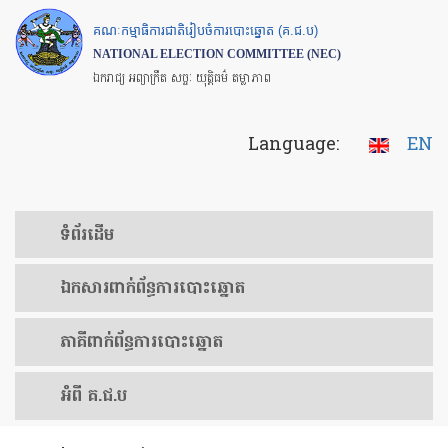
Skip
គណៈកម្មាធិការជាតិរៀបចំការបោះឆ្នោត (គ.ជ.ប)
to
NATIONAL ELECTION COMMITTEE (NEC)
main
ឯករាជ្យ អព្យាក្រឹត សច្ចៈ យុត្តិធម៌ តម្លាភាព
content
Language:
EN
ទំព័រ​ដើម
ឯកសារ​ពាក់ព័ន្ធ​ការ​បោះឆ្នោត
​ភាគីពាក់ព័ន្ធ​​ការ​បោះឆ្នោត
អំពី គ.ជ.ប