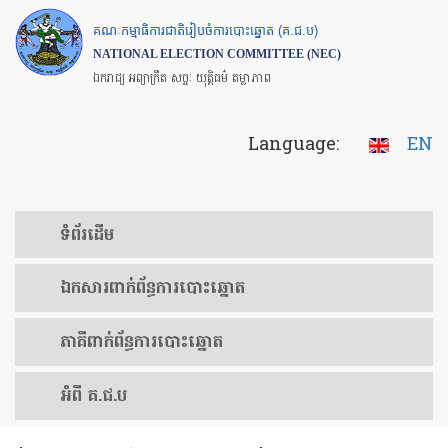
Skip
គណៈកម្មាធិការជាតិរៀបចំការបោះឆ្នោត (គ.ជ.ប)
to
NATIONAL ELECTION COMMITTEE (NEC)
main
ឯករាជ្យ អព្យាក្រឹត សច្ចៈ យុត្តិធម៌ តម្លាភាព
content
Language:
EN
ទំព័រ​ដើម
ឯកសារ​ពាក់ព័ន្ធ​ការ​បោះឆ្នោត
​ភាគីពាក់ព័ន្ធ​​ការ​បោះឆ្នោត
អំពី គ.ជ.ប