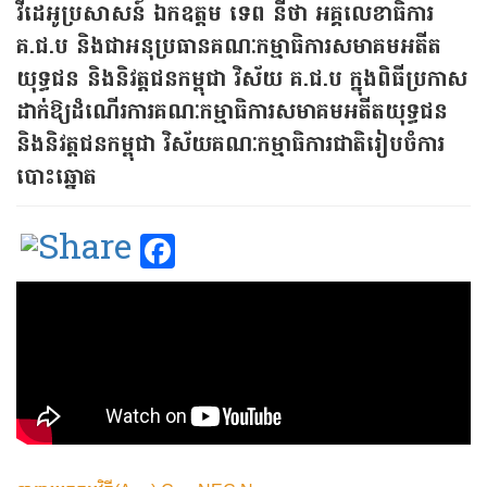
វីដេអូប្រសាសន៍ ឯកឧត្ដម ទេព នីថា អគ្គលេខាធិការ
គ.ជ.ប និងជាអនុប្រធានគណៈកម្មាធិការសមាគមអតីត
យុទ្ធជន និងនិវត្តជនកម្ពុជា វិស័យ គ.ជ.ប ក្នុងពិធីប្រកាស
ដាក់ឱ្យដំណើរការគណៈកម្មាធិការសមាគមអតីតយុទ្ធជន
និងនិវត្តជនកម្ពុជា វិស័យគណៈកម្មាធិការជាតិរៀបចំការ
បោះឆ្នោត
Facebook