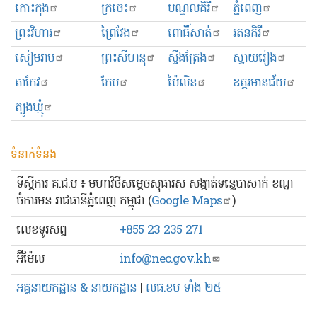
កោះកុង
ក្រចេះ
មណ្ឌលគិរី
ភ្នំពេញ
ព្រះ​វិហារ
ព្រៃវែង
ពោធិ៍សាត់
រតនគិរី
សៀមរាប
ព្រះសីហនុ
ស្ទឹងត្រែង
ស្វាយរៀង
តាកែវ
កែប
ប៉ៃលិន
ឧត្ដរមានជ័យ
ត្បូងឃ្មុំ
ទំនាក់ទំនង
ទីស្ដីការ គ.ជ.ប ៖ មហាវិថីសម្ដេចសុធារស សង្កាត់ទន្លេបាសាក់ ខណ្ឌ
ចំការមន រាជធានីភ្នំពេញ កម្ពុជា (
Google Maps
)
លេខ​ទូរសព្ទ
+855 23 235 271
អ៊ីម៉ែល
info@nec.gov.kh
អគ្គនាយកដ្ឋាន & នាយកដ្ឋាន
|
លធ.ខប ទាំង ២៥