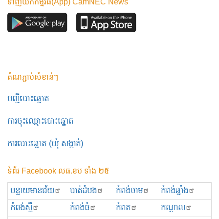
ទាញយកកម្មវិធី(App) CamNEC News
តំណភ្ជាប់សំខាន់ៗ
បញ្ជីបោះឆ្នោត
ការចុះឈ្មោះបោះឆ្នោត
ការបោះឆ្នោត (ឃុំ សង្កាត់)
ទំព័រ Facebook លធ.ខប ទាំង ២៥
បន្ទាយមានជ័យ
បាត់ដំបង
កំពង់ចាម
កំពង់ឆ្នាំង
កំពង់ស្ពឺ
កំពង់ធំ
កំពត
កណ្ដាល