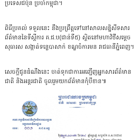
ប្រទេសជប៉ុន ប្រចាំកម្ពុជា។
ពិធីប្រគល់ ទទួលនេះ នឹងប្រព្រឹត្តទៅនៅសាលសន្និសីទសារ
ព័ត៌មាននៃទីស្ដីការ គ.ជ.ប(ជាន់ទី៥) ស្ថិតនៅមហាវិថីសម្តេច
សុធារស សង្កាត់ទន្លេបាសាក់ ខណ្ឌចំការមន រាជធានីភ្នំពេញ។
សេចក្ដីជូនដំណឹងនេះ ចាត់ទុកជាការអញ្ជើញអ្នកសារព័ត៌មាន
ជាតិ និងអន្តរជាតិ ចូលរួមយកព័ត៌មានកុំបីខាន៕