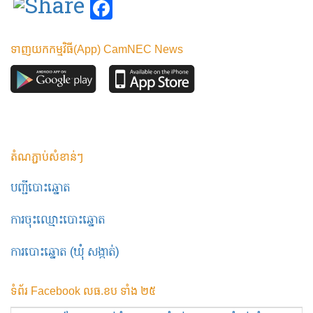
Facebook
ទាញយកកម្មវិធី(App) CamNEC News
តំណភ្ជាប់សំខាន់ៗ
បញ្ជីបោះឆ្នោត
ការចុះឈ្មោះបោះឆ្នោត
ការបោះឆ្នោត (ឃុំ សង្កាត់)
ទំព័រ Facebook លធ.ខប ទាំង ២៥