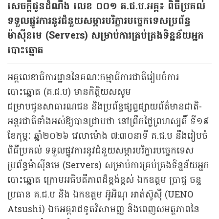
សេចក្តីជូនដំណឹង​ លេខ ០០១ គ.ជ.ប.អគ្គ៖ ពិធីប្រគល់
ទទួលផ្លូវការនូវជំនួយសម្ភារបរិក្ខារបច្ចេកទេសប្រព័ន្ធ
ម៉ាស៊ីនមេ (Servers) សម្រាប់ការគ្រប់គ្រងទិន្នន័យអ្នក
បោះឆ្នោត
អគ្គលេខាធិការដ្ឋាននៃគណៈកម្មាធិការជាតិរៀបចំការ
បោះឆ្នោត (គ.ជ.ប) មានកិត្តិយសសូម
ជម្រាបជូនសាធារណជន និងប្រព័ន្ធផ្សព្វផ្សាយព័ត៌មានជាតិ-
អន្តរជាតិទាំងអស់ឱ្យបានជ្រាបថា នៅព្រឹកថ្ងៃព្រហស្បតិ៍ ទី១៩
ខែកុម្ភៈ ឆ្នាំ២០២៦ វេលាម៉ោង ៧:៣០នាទី គ.ជ.ប នឹងរៀបចំ
ពិធីប្រគល់ ទទួលផ្លូវការនូវជំនួយសម្ភារបរិក្ខារបច្ចេកទេស
ប្រព័ន្ធម៉ាស៊ីនមេ (Servers) សម្រាប់ការគ្រប់គ្រងទិន្នន័យអ្នក
បោះឆ្នោត ក្រោមអធិបតីភាពដ៏ខ្ពង់ខ្ពស់ ឯកឧត្ដម ប្រាជ្ញ ចន្ទ
ប្រធាន គ.ជ.ប និង ឯកឧត្ដម អ៊ូអិណុ អាត់ស៊ូស៊ី (UENO
Atsushi) ឯកអគ្គរាជទូតវិសាមញ្ញ និងពេញសមត្ថភាពនៃ