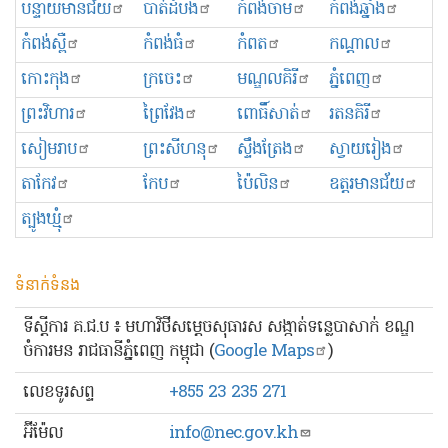
បន្ទាយមានជ័យ
បាត់ដំបង
កំពង់ចាម
កំពង់ឆ្នាំង
កំពង់ស្ពឺ
កំពង់ធំ
កំពត
កណ្ដាល
កោះកុង
ក្រចេះ
មណ្ឌលគិរី
ភ្នំពេញ
ព្រះ​វិហារ
ព្រៃវែង
ពោធិ៍សាត់
រតនគិរី
សៀមរាប
ព្រះសីហនុ
ស្ទឹងត្រែង
ស្វាយរៀង
តាកែវ
កែប
ប៉ៃលិន
ឧត្ដរមានជ័យ
ត្បូងឃ្មុំ
ទំនាក់ទំនង
ទីស្ដីការ គ.ជ.ប ៖ មហាវិថីសម្ដេចសុធារស សង្កាត់ទន្លេបាសាក់ ខណ្ឌ
ចំការមន រាជធានីភ្នំពេញ កម្ពុជា (
Google Maps
)
លេខ​ទូរសព្ទ
+855 23 235 271
អ៊ីម៉ែល
info@nec.gov.kh