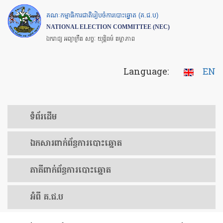
Skip
គណៈកម្មាធិការជាតិរៀបចំការបោះឆ្នោត (គ.ជ.ប)
to
NATIONAL ELECTION COMMITTEE (NEC)
main
ឯករាជ្យ អព្យាក្រឹត សច្ចៈ យុត្តិធម៌ តម្លាភាព
content
Language:
EN
ទំព័រ​ដើម
ឯកសារ​ពាក់ព័ន្ធ​ការ​បោះឆ្នោត
​ភាគីពាក់ព័ន្ធ​​ការ​បោះឆ្នោត
អំពី គ.ជ.ប