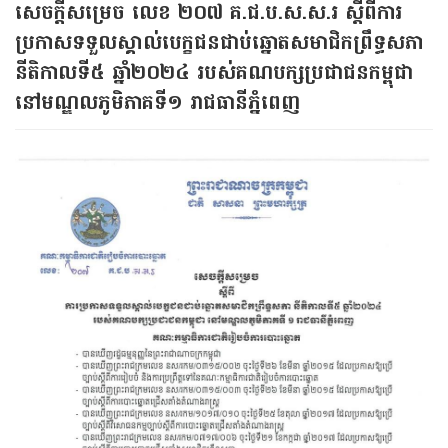
សេចក្តីសម្រេច​ លេខ​ ២០៧​ គ.ជ.ប.ស.ស.រ​ ស្តីពីការ
ប្រកាសទទួលស្គាល់បេក្ខជនជាប់ឆ្នោតសមាជិកព្រឹទ្ធសភា
នីតិកាលទី៥ ឆ្នាំ២០២៤ របស់គណបក្សប្រជាជនកម្ពុជា
នៅមណ្ឌលភូមិភាគទី១ រាជធានីភ្នំពេញ