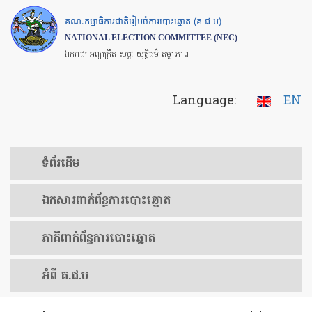
Skip
គណៈកម្មាធិការជាតិរៀបចំការបោះឆ្នោត (គ.ជ.ប)
to
NATIONAL ELECTION COMMITTEE (NEC)
main
ឯករាជ្យ អព្យាក្រឹត សច្ចៈ យុត្តិធម៌ តម្លាភាព
content
Language:
EN
ទំព័រ​ដើម
ឯកសារ​ពាក់ព័ន្ធ​ការ​បោះឆ្នោត
​ភាគីពាក់ព័ន្ធ​​ការ​បោះឆ្នោត
អំពី គ.ជ.ប