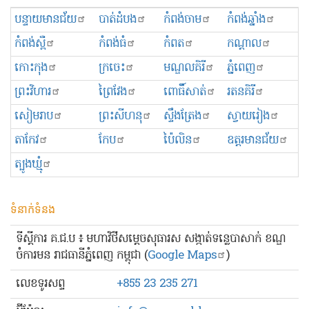
បន្ទាយមានជ័យ
បាត់ដំបង
កំពង់ចាម
កំពង់ឆ្នាំង
កំពង់ស្ពឺ
កំពង់ធំ
កំពត
កណ្ដាល
កោះកុង
ក្រចេះ
មណ្ឌលគិរី
ភ្នំពេញ
ព្រះ​វិហារ
ព្រៃវែង
ពោធិ៍សាត់
រតនគិរី
សៀមរាប
ព្រះសីហនុ
ស្ទឹងត្រែង
ស្វាយរៀង
តាកែវ
កែប
ប៉ៃលិន
ឧត្ដរមានជ័យ
ត្បូងឃ្មុំ
ទំនាក់ទំនង
ទីស្ដីការ គ.ជ.ប ៖ មហាវិថីសម្ដេចសុធារស សង្កាត់ទន្លេបាសាក់ ខណ្ឌ
ចំការមន រាជធានីភ្នំពេញ កម្ពុជា (
Google Maps
)
លេខ​ទូរសព្ទ
+855 23 235 271