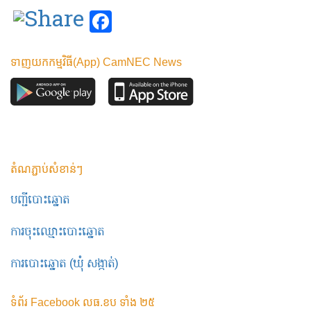
Facebook
ទាញយកកម្មវិធី(App) CamNEC News
តំណភ្ជាប់សំខាន់ៗ
បញ្ជីបោះឆ្នោត
ការចុះឈ្មោះបោះឆ្នោត
ការបោះឆ្នោត (ឃុំ សង្កាត់)
ទំព័រ Facebook លធ.ខប ទាំង ២៥