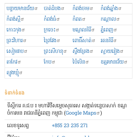
បន្ទាយមានជ័យ
បាត់ដំបង
កំពង់ចាម
កំពង់ឆ្នាំង
កំពង់ស្ពឺ
កំពង់ធំ
កំពត
កណ្ដាល
កោះកុង
ក្រចេះ
មណ្ឌលគិរី
ភ្នំពេញ
ព្រះ​វិហារ
ព្រៃវែង
ពោធិ៍សាត់
រតនគិរី
សៀមរាប
ព្រះសីហនុ
ស្ទឹងត្រែង
ស្វាយរៀង
តាកែវ
កែប
ប៉ៃលិន
ឧត្ដរមានជ័យ
ត្បូងឃ្មុំ
ទំនាក់ទំនង
ទីស្ដីការ គ.ជ.ប ៖ មហាវិថីសម្ដេចសុធារស សង្កាត់ទន្លេបាសាក់ ខណ្ឌ
ចំការមន រាជធានីភ្នំពេញ កម្ពុជា (
Google Maps
)
លេខ​ទូរសព្ទ
+855 23 235 271