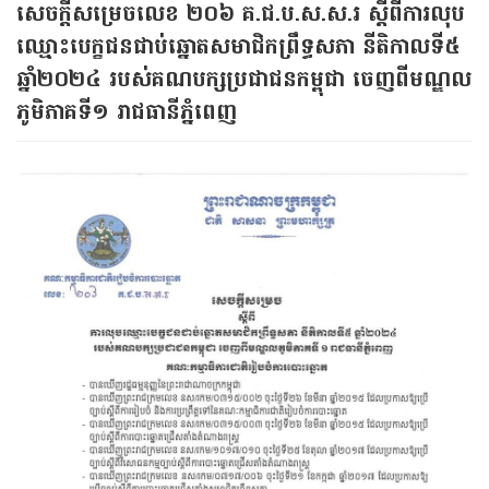
សេចក្តីសម្រេចលេខ​ ២០៦​ គ.ជ.ប.ស.ស.រ​ ស្តីពីការលុប
ឈ្មោះបេក្ខជនជាប់ឆ្នោតសមាជិកព្រឹទ្ធសភា នីតិកាលទី៥
ឆ្នាំ២០២៤ របស់គណបក្សប្រជាជនកម្ពុជា ចេញពីមណ្ឌល
ភូមិភាគទី១ រាជធានីភ្នំពេញ