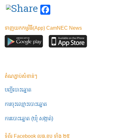
Facebook
ទាញយកកម្មវិធី(App) CamNEC News
តំណភ្ជាប់សំខាន់ៗ
បញ្ជីបោះឆ្នោត
ការចុះឈ្មោះបោះឆ្នោត
ការបោះឆ្នោត (ឃុំ សង្កាត់)
ទំព័រ Facebook លធ.ខប ទាំង ២៥