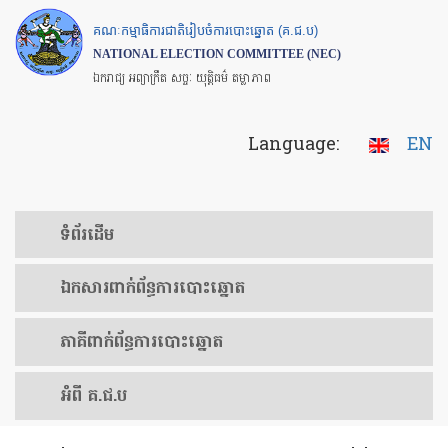
Skip
គណៈកម្មាធិការជាតិរៀបចំការបោះឆ្នោត (គ.ជ.ប)
to
NATIONAL ELECTION COMMITTEE (NEC)
main
ឯករាជ្យ អព្យាក្រឹត សច្ចៈ យុត្តិធម៌ តម្លាភាព
content
Language:
EN
ទំព័រ​ដើម
ឯកសារ​ពាក់ព័ន្ធ​ការ​បោះឆ្នោត
​ភាគីពាក់ព័ន្ធ​​ការ​បោះឆ្នោត
អំពី គ.ជ.ប