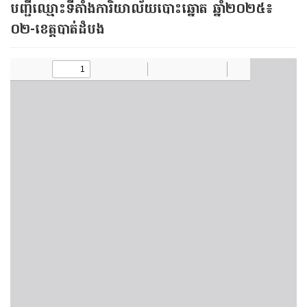
បញ្ជីឈ្មោះទីតាំងការិយាល័យបោះឆ្នោត ឆ្នាំ២០២៥៖
០២-ខេត្តបាត់ដំបង