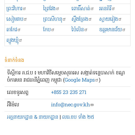
ព្រះ​វិហារ
ព្រៃវែង
ពោធិ៍សាត់
រតនគិរី
សៀមរាប
ព្រះសីហនុ
ស្ទឹងត្រែង
ស្វាយរៀង
តាកែវ
កែប
ប៉ៃលិន
ឧត្ដរមានជ័យ
ត្បូងឃ្មុំ
ទំនាក់ទំនង
ទីស្ដីការ គ.ជ.ប ៖ មហាវិថីសម្ដេចសុធារស សង្កាត់ទន្លេបាសាក់ ខណ្ឌ
ចំការមន រាជធានីភ្នំពេញ កម្ពុជា (
Google Maps
)
លេខ​ទូរសព្ទ
+855 23 235 271
អ៊ីម៉ែល
info@nec.gov.kh
អគ្គនាយកដ្ឋាន & នាយកដ្ឋាន
|
លធ.ខប ទាំង ២៥