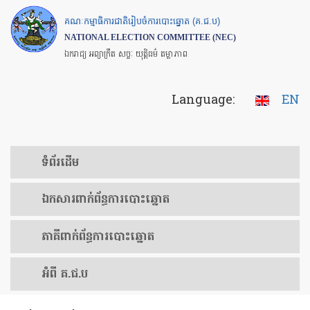
Skip
គណៈកម្មាធិការជាតិរៀបចំការបោះឆ្នោត (គ.ជ.ប)
to
NATIONAL ELECTION COMMITTEE (NEC)
main
ឯករាជ្យ អព្យាក្រឹត សច្ចៈ យុត្តិធម៌ តម្លាភាព
content
Language:
EN
ទំព័រ​ដើម
ឯកសារ​ពាក់ព័ន្ធ​ការ​បោះឆ្នោត
​ភាគីពាក់ព័ន្ធ​​ការ​បោះឆ្នោត
អំពី គ.ជ.ប