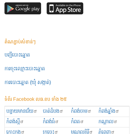
តំណភ្ជាប់សំខាន់ៗ
បញ្ជីបោះឆ្នោត
ការចុះឈ្មោះបោះឆ្នោត
ការបោះឆ្នោត (ឃុំ សង្កាត់)
ទំព័រ Facebook លធ.ខប ទាំង ២៥
បន្ទាយមានជ័យ
បាត់ដំបង
កំពង់ចាម
កំពង់ឆ្នាំង
កំពង់ស្ពឺ
កំពង់ធំ
កំពត
កណ្ដាល
កោះកុង
ក្រចេះ
មណ្ឌលគិរី
ភ្នំពេញ