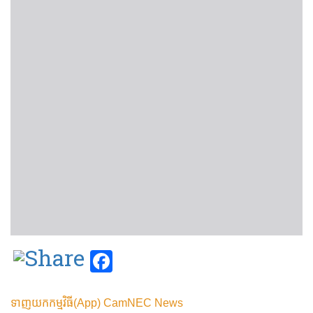
Facebook
ទាញយកកម្មវិធី(App) CamNEC News