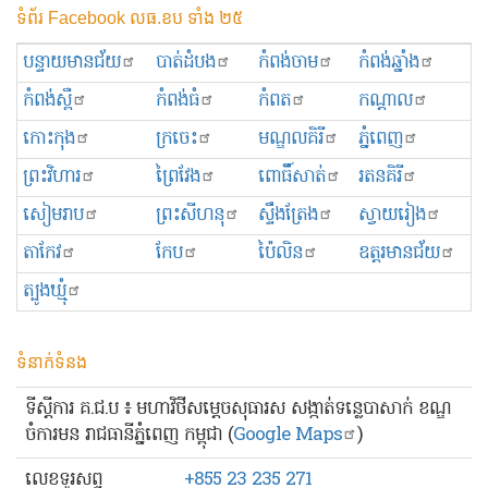
ទំព័រ Facebook លធ.ខប ទាំង ២៥
បន្ទាយមានជ័យ
បាត់ដំបង
កំពង់ចាម
កំពង់ឆ្នាំង
កំពង់ស្ពឺ
កំពង់ធំ
កំពត
កណ្ដាល
កោះកុង
ក្រចេះ
មណ្ឌលគិរី
ភ្នំពេញ
ព្រះ​វិហារ
ព្រៃវែង
ពោធិ៍សាត់
រតនគិរី
សៀមរាប
ព្រះសីហនុ
ស្ទឹងត្រែង
ស្វាយរៀង
តាកែវ
កែប
ប៉ៃលិន
ឧត្ដរមានជ័យ
ត្បូងឃ្មុំ
ទំនាក់ទំនង
ទីស្ដីការ គ.ជ.ប ៖ មហាវិថីសម្ដេចសុធារស សង្កាត់ទន្លេបាសាក់ ខណ្ឌ
ចំការមន រាជធានីភ្នំពេញ កម្ពុជា (
Google Maps
)
លេខ​ទូរសព្ទ
+855 23 235 271