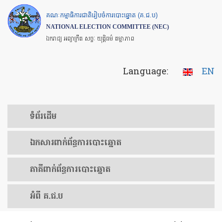
Skip
គណៈកម្មាធិការជាតិរៀបចំការបោះឆ្នោត (គ.ជ.ប)
to
NATIONAL ELECTION COMMITTEE (NEC)
main
ឯករាជ្យ អព្យាក្រឹត សច្ចៈ យុត្តិធម៌ តម្លាភាព
content
Language:
EN
ទំព័រ​ដើម
ឯកសារ​ពាក់ព័ន្ធ​ការ​បោះឆ្នោត
​ភាគីពាក់ព័ន្ធ​​ការ​បោះឆ្នោត
អំពី គ.ជ.ប