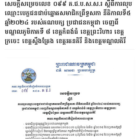
សេចក្តីសម្រេចលេខ ០៩៩ គ.ជ.ប.ស.ស.រ ស្តីពីការលុប
ឈ្មោះបេក្ខជនជាប់ឆ្នោតសមាជិកព្រឹទ្ធសភា នីតិកាលទី៥
ឆ្នាំ២០២៤ របស់គណបក្ស ប្រជាជនកម្ពុជា ចេញពី
មណ្ឌលភូមិភាគទី ៨ ខេត្តកំពង់ធំ ខេត្តព្រះវិហារ ខេត្ត
ក្រចេះ ខេត្តស្ទឹងត្រែង ខេត្តរតនគិរី និងខេត្តមណ្ឌលគិរី