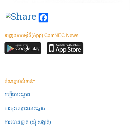
Facebook
ទាញយកកម្មវិធី(App) CamNEC News
តំណភ្ជាប់សំខាន់ៗ
បញ្ជីបោះឆ្នោត
ការចុះឈ្មោះបោះឆ្នោត
ការបោះឆ្នោត (ឃុំ សង្កាត់)