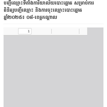
បញ្ជីឈ្មោះទីតាំងការិយាល័យបោះឆ្នោត សម្រាប់ការ
ពិនិត្យបញ្ជីឈ្មោះ និងការចុះឈ្មោះបោះឆ្នោត
ឆ្នាំ២០២៥៖ ០៨-ខេត្តកណ្ដាល