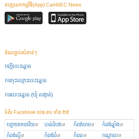
ទាញយកកម្មវិធី(App) CamNEC News
តំណភ្ជាប់សំខាន់ៗ
បញ្ជីបោះឆ្នោត
ការចុះឈ្មោះបោះឆ្នោត
ការបោះឆ្នោត (ឃុំ សង្កាត់)
ទំព័រ Facebook លធ.ខប ទាំង ២៥
បន្ទាយមានជ័យ
បាត់ដំបង
កំពង់ចាម
កំពង់ឆ្នាំង
កំពង់ស្ពឺ
កំពង់ធំ
កំពត
កណ្ដាល