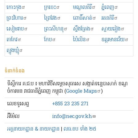
កោះកុង
ក្រចេះ
មណ្ឌលគិរី
ភ្នំពេញ
ព្រះ​វិហារ
ព្រៃវែង
ពោធិ៍សាត់
រតនគិរី
សៀមរាប
ព្រះសីហនុ
ស្ទឹងត្រែង
ស្វាយរៀង
តាកែវ
កែប
ប៉ៃលិន
ឧត្ដរមានជ័យ
ត្បូងឃ្មុំ
ទំនាក់ទំនង
ទីស្ដីការ គ.ជ.ប ៖ មហាវិថីសម្ដេចសុធារស សង្កាត់ទន្លេបាសាក់ ខណ្ឌ
ចំការមន រាជធានីភ្នំពេញ កម្ពុជា (
Google Maps
)
លេខ​ទូរសព្ទ
+855 23 235 271
អ៊ីម៉ែល
info@nec.gov.kh
អគ្គនាយកដ្ឋាន & នាយកដ្ឋាន
|
លធ.ខប ទាំង ២៥