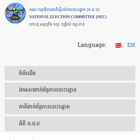
Skip
គណៈកម្មាធិការជាតិរៀបចំការបោះឆ្នោត (គ.ជ.ប)
to
NATIONAL ELECTION COMMITTEE (NEC)
main
ឯករាជ្យ អព្យាក្រឹត សច្ចៈ យុត្តិធម៌ តម្លាភាព
content
Language:
EN
ទំព័រ​ដើម
ឯកសារ​ពាក់ព័ន្ធ​ការ​បោះឆ្នោត
​ភាគីពាក់ព័ន្ធ​​ការ​បោះឆ្នោត
អំពី គ.ជ.ប