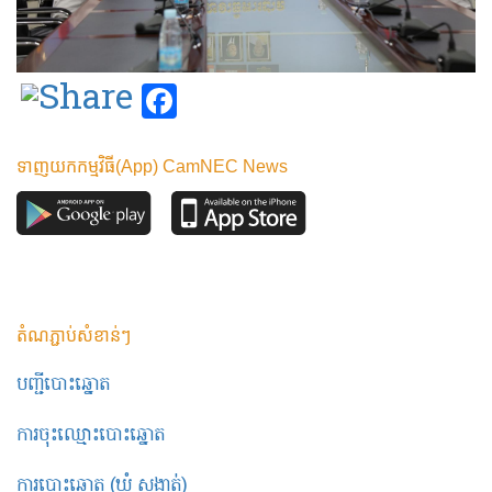
Facebook
ទាញយកកម្មវិធី(App) CamNEC News
តំណភ្ជាប់សំខាន់ៗ
បញ្ជីបោះឆ្នោត
ការចុះឈ្មោះបោះឆ្នោត
ការបោះឆ្នោត (ឃុំ សង្កាត់)