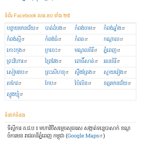
ទំព័រ Facebook លធ.ខប ទាំង ២៥
បន្ទាយមានជ័យ
បាត់ដំបង
កំពង់ចាម
កំពង់ឆ្នាំង
កំពង់ស្ពឺ
កំពង់ធំ
កំពត
កណ្ដាល
កោះកុង
ក្រចេះ
មណ្ឌលគិរី
ភ្នំពេញ
ព្រះ​វិហារ
ព្រៃវែង
ពោធិ៍សាត់
រតនគិរី
សៀមរាប
ព្រះសីហនុ
ស្ទឹងត្រែង
ស្វាយរៀង
តាកែវ
កែប
ប៉ៃលិន
ឧត្ដរមានជ័យ
ត្បូងឃ្មុំ
ទំនាក់ទំនង
ទីស្ដីការ គ.ជ.ប ៖ មហាវិថីសម្ដេចសុធារស សង្កាត់ទន្លេបាសាក់ ខណ្ឌ
ចំការមន រាជធានីភ្នំពេញ កម្ពុជា (
Google Maps
)