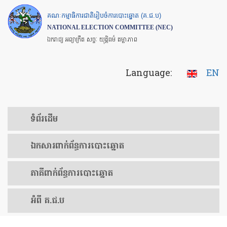
Skip
គណៈកម្មាធិការជាតិរៀបចំការបោះឆ្នោត (គ.ជ.ប)
to
NATIONAL ELECTION COMMITTEE (NEC)
main
ឯករាជ្យ អព្យាក្រឹត សច្ចៈ យុត្តិធម៌ តម្លាភាព
content
Language:
EN
ទំព័រ​ដើម
ឯកសារ​ពាក់ព័ន្ធ​ការ​បោះឆ្នោត
​ភាគីពាក់ព័ន្ធ​​ការ​បោះឆ្នោត
អំពី គ.ជ.ប