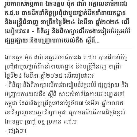
រូបភាពសកម្មភាព ឯកឧត្ដម ម៉ុក ដារ៉ា អគ្គលេខាធិការរង
គ.ជ.ប បានដឹកនាំកិច្ចប្រជុំជាមួយថ្នាក់ដឹកនាំនាយកដ្ឋាន
និងមន្ត្រីជំនាញ នាព្រឹកថ្ងៃទី២៤ ខែមីនា ឆ្នាំ២០២៥ លើ
របៀបវារៈ៖ - ពិនិត្យ និងពិភាក្សាលើការងារ​រៀបចំវគ្គអប់រំ
ផ្សព្វផ្សាយ និងបញ្ជ្រាបការយល់ដឹង ស្តីពី...
ឯកឧត្ដម ម៉ុក ដារ៉ា អគ្គលេខាធិការរង គ.ជ.ប បានដឹកនាំកិច្ច
ប្រជុំជាមួយថ្នាក់ដឹកនាំនាយកដ្ឋាន និងមន្ត្រីជំនាញ នាព្រឹក
ថ្ងៃទី២៤ ខែមីនា ឆ្នាំ២០២៥ លើរបៀបវារៈ៖
- ពិនិត្យ និងពិភាក្សាលើការងារ​រៀបចំវគ្គអប់រំ ផ្សព្វផ្សាយ និង
បញ្ជ្រាបការយល់ដឹង ស្តីពី សារៈសំខាន់នៃការបោះឆ្នោតនៅ
កម្ពុជា ដែលនឹងប្រព្រឹត្តទៅនាថ្ងៃទី២៧ ខែមីនា ឆ្នាំ២០២៥
នៅវិទ្យាស្ថានបច្ចេកវិទ្យាកម្ពុជា ក្រោមអធិបតីភាពដ៏ខ្ពង់ខ្ពស់
ឯកឧត្តម ប្រាជ្ញ ចន្ទ ប្រធាន គ.ជ.ប
- ផ្សេងៗ។