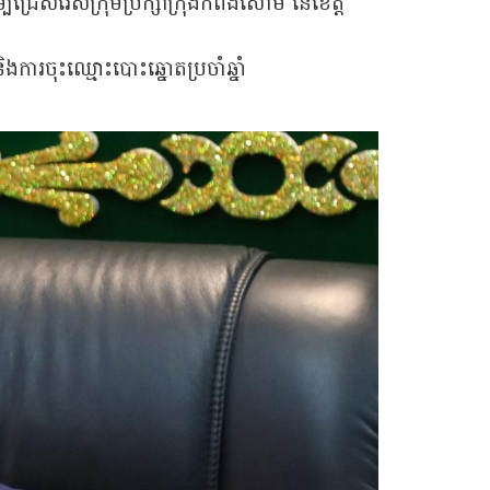
ជ្រើសរើសក្រុមប្រឹក្សាក្រុងកំពង់សោម នៃខេត្ត
ិងការចុះឈ្មោះបោះឆ្នោតប្រចាំឆ្នាំ