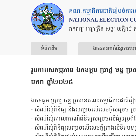
Skip
គណៈកម្មាធិការជាតិរៀបចំការ
to
NATIONAL ELECTION C
main
ឯករាជ្យ អព្យាក្រឹត សច្ចៈ យុត្តិធម៌ 
content
ទំព័រ​ដើម
ឯកសារ​ពាក់ព័ន្ធ​ការ​ប
រូបភាពសកម្មភាព ឯកឧត្ដម ប្រាជ្ញ ចន្ទ ប្
មករា ឆ្នាំ២០២៥
ឯកឧត្ដម ប្រាជ្ញ ចន្ទ ប្រធានគណៈកម្មាធិការជាតិរៀ
- សំណើសុំពិនិត្យ និងសម្រេចលើសេចក្តីសម្រេច ប្រ
- សំណើសុំគោលការណ៍ពិនិត្យសម្រេចលើគំរូទម្រង់បែ
- សំណើសុំពិនិត្យសម្រេចលើសេចក្តីព្រាងលិខិតបទដ្