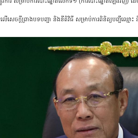
លូវការ សម្រាប់ការបោះឆ្នោតលើកទី១ (ការបោះឆ្នោតឡើងវិញ) ដើម្បី
សេចក្តីព្រាងបទបញ្ជា​ និងនីតិវិធី សម្រាប់ការពិនិត្យបញ្ជីឈ្មោះ ន