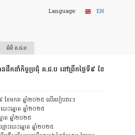
Language:
EN
អំពី គ.ជ.ប
កនាំកិច្ចប្រជុំ គ.ជ.ប នៅព្រឹកថ្ងៃទី៩ ខែ
ងៃទី៩ ខែមករា ឆ្នាំ២០២៥ លើរបៀបវារៈ៖
ោះបោះឆ្នោត ឆ្នាំ២០២៥
្នោត ឆ្នាំ២០២៥
ះឈ្មោះបោះឆ្នោត ឆ្នាំ២០២៥