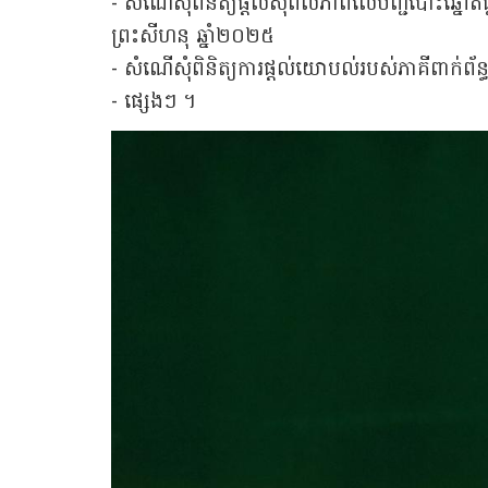
- សំណើសុំពិនិត្យផ្ដល់សុពលភាពលើបញ្ជីបោះឆ្នោតផ្
ព្រះសីហនុ ឆ្នាំ២០២៥
- សំណើសុំពិនិត្យការផ្តល់យោបល់របស់ភាគីពាក់ព័ន្ធលើ
- ផ្សេងៗ ។