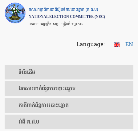
Skip
គណៈកម្មាធិការជាតិរៀបចំការបោះឆ្នោត (គ.ជ.ប)
to
NATIONAL ELECTION COMMITTEE (NEC)
main
ឯករាជ្យ អព្យាក្រឹត សច្ចៈ យុត្តិធម៌ តម្លាភាព
content
Language:
EN
ទំព័រ​ដើម
ឯកសារ​ពាក់ព័ន្ធ​ការ​បោះឆ្នោត
​ភាគីពាក់ព័ន្ធ​​ការ​បោះឆ្នោត
អំពី គ.ជ.ប