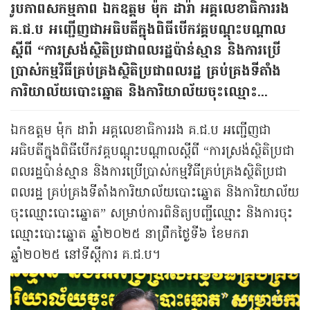
រូបភាពសកម្មភាព ឯកឧត្ដម ម៉ុក ដារ៉ា អគ្គលេខាធិការរង
គ.ជ.ប អញ្ជើញជាអធិបតីក្នុងពិធីបើកវគ្គបណ្ដុះបណ្ដាល
ស្ដីពី “ការស្រង់ស្ថិតិប្រជាពលរដ្ឋប៉ាន់ស្មាន និងការប្រើ
ប្រាស់កម្មវិធីគ្រប់គ្រងស្ថិតិប្រជាពលរដ្ឋ គ្រប់គ្រងទីតាំង
ការិយាល័យបោះឆ្នោត និងការិយាល័យចុះឈ្មោះ...
ឯកឧត្ដម ម៉ុក ដារ៉ា អគ្គលេខាធិការរង គ.ជ.ប អញ្ជើញជា
អធិបតីក្នុងពិធីបើកវគ្គបណ្ដុះបណ្ដាលស្ដីពី “ការស្រង់ស្ថិតិប្រជា
ពលរដ្ឋប៉ាន់ស្មាន និងការប្រើប្រាស់កម្មវិធីគ្រប់គ្រងស្ថិតិប្រជា
ពលរដ្ឋ គ្រប់គ្រងទីតាំងការិយាល័យបោះឆ្នោត និងការិយាល័យ
ចុះឈ្មោះបោះឆ្នោត” សម្រាប់ការពិនិត្យបញ្ជីឈ្មោះ និងការចុះ
ឈ្មោះបោះឆ្នោត ឆ្នាំ២០២៥ នាព្រឹកថ្ងៃទី៦ ខែមករា
ឆ្នាំ២០២៥ នៅទីស្ដីការ គ.ជ.ប។