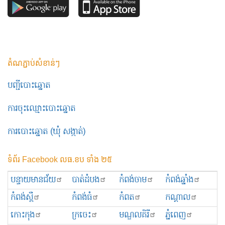
តំណភ្ជាប់សំខាន់ៗ
បញ្ជីបោះឆ្នោត
ការចុះឈ្មោះបោះឆ្នោត
ការបោះឆ្នោត (ឃុំ សង្កាត់)
ទំព័រ Facebook លធ.ខប ទាំង ២៥
បន្ទាយមានជ័យ
បាត់ដំបង
កំពង់ចាម
កំពង់ឆ្នាំង
កំពង់ស្ពឺ
កំពង់ធំ
កំពត
កណ្ដាល
កោះកុង
ក្រចេះ
មណ្ឌលគិរី
ភ្នំពេញ