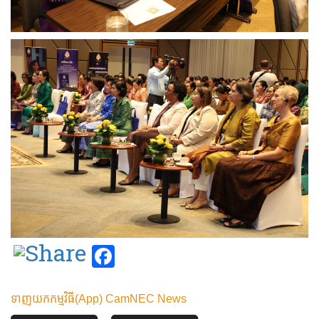
Facebook
ទាញយកកម្មវិធី(App) CamNEC News