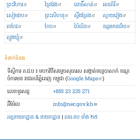
ព្រះ​វិហារ
ព្រៃវែង
ពោធិ៍សាត់
រតនគិរី
សៀមរាប
ព្រះសីហនុ
ស្ទឹងត្រែង
ស្វាយរៀង
តាកែវ
កែប
ប៉ៃលិន
ឧត្ដរមានជ័យ
ត្បូងឃ្មុំ
ទំនាក់ទំនង
ទីស្ដីការ គ.ជ.ប ៖ មហាវិថីសម្ដេចសុធារស សង្កាត់ទន្លេបាសាក់ ខណ្ឌ
ចំការមន រាជធានីភ្នំពេញ កម្ពុជា (
Google Maps
)
លេខ​ទូរសព្ទ
+855 23 235 271
អ៊ីម៉ែល
info@nec.gov.kh
អគ្គនាយកដ្ឋាន & នាយកដ្ឋាន
|
លធ.ខប ទាំង ២៥