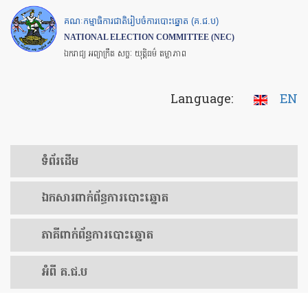
Skip
គណៈកម្មាធិការជាតិរៀបចំការបោះឆ្នោត (គ.ជ.ប)
to
NATIONAL ELECTION COMMITTEE (NEC)
main
ឯករាជ្យ អព្យាក្រឹត សច្ចៈ យុត្តិធម៌ តម្លាភាព
content
Language:
EN
ទំព័រ​ដើម
ឯកសារ​ពាក់ព័ន្ធ​ការ​បោះឆ្នោត
​ភាគីពាក់ព័ន្ធ​​ការ​បោះឆ្នោត
អំពី គ.ជ.ប