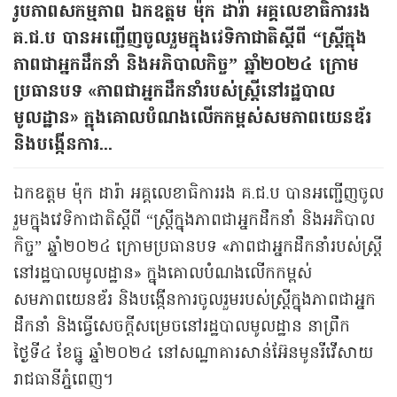
រូបភាពសកម្មភាព ឯកឧត្តម ម៉ុក ដារ៉ា អគ្គលេខាធិការរង
គ.ជ.ប បានអញ្ជើញចូលរួមក្នុងវេទិកាជាតិស្តីពី “ស្ត្រីក្នុង
ភាពជាអ្នកដឹកនាំ និងអភិបាលកិច្ច” ឆ្នាំ២០២៤ ក្រោម
ប្រធានបទ «ភាពជាអ្នកដឹកនាំរបស់ស្ត្រីនៅរដ្ឋបាល
មូលដ្ឋាន» ក្នុងគោលបំណងលើកកម្ពស់សមភាពយេនឌ័រ
និងបង្កើនការ...
ឯកឧត្តម ម៉ុក ដារ៉ា អគ្គលេខាធិការរង គ.ជ.ប បានអញ្ជើញចូល
រួមក្នុងវេទិកាជាតិស្តីពី “ស្ត្រីក្នុងភាពជាអ្នកដឹកនាំ និងអភិបាល
កិច្ច” ឆ្នាំ២០២៤ ក្រោមប្រធានបទ «ភាពជាអ្នកដឹកនាំរបស់ស្ត្រី
នៅរដ្ឋបាលមូលដ្ឋាន» ក្នុងគោលបំណងលើកកម្ពស់
សមភាពយេនឌ័រ និងបង្កើនការចូលរួមរបស់ស្ត្រីក្នុងភាពជាអ្នក
ដឹកនាំ និងធ្វើសេចក្តីសម្រេចនៅរដ្ឋបាលមូលដ្ឋាន នាព្រឹក
ថ្ងៃទី៤ ខែធ្នូ ឆ្នាំ២០២៤ នៅសណ្ឋាគារសាន់អ៊ែនមូនរីវើសាយ
រាជធានីភ្នំពេញ។